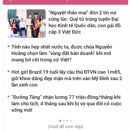
"Nguyệt thảo mai" đón 2 tin vui
cùng lúc: Quý tử trúng tuyển Đại
học Kinh tế Quốc dân, con gái đỗ
cấp 3 Việt Đức
Tỉnh nào hẹp nhất nước ta, được chúa Nguyễn
A
Hoàng chọn làm "vùng đất bản doanh" khi mở
k
mang bờ cõi trong sử Việt?
n
Hot girl Brazil 19 tuổi lấy cầu thủ ĐTVN cao 1m85,
C
giờ khoe dáng đẹp mặn mà trên sân Mỹ Đình sau 2
b
lần sinh con
N
"Đường Tăng" nhận lương 77 triệu đồng/tháng khi
M
làm chủ tịch, 4 tháng sau khi bị vợ qua đời có cuộc
đ
sống mới
m
(Vuốt để xem tiếp)