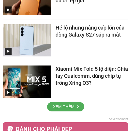
dù bị “ép giá”
Hé lộ những nâng cấp lớn của
dòng Galaxy S27 sắp ra mắt
Xiaomi Mix Fold 5 lộ diện: Chia
tay Qualcomm, dùng chip tự
trồng Xring O3?
XEM THÊM
DÀNH CHO PHÁI ĐẸP