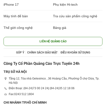
iPhone 17
Phụ kiện Hi-tech
Máy tính để bàn
Tra cứu sản phẩm công nghệ
Thế giới công nghệ
Bảng giá
LIÊN HỆ QUẢNG CÁO
GÓP Ý
CHÍNH SÁCH BẢO MẬT
ĐIỀU KHOẢN SỬ DỤNG
Công Ty Cổ Phần Quảng Cáo Trực Tuyến 24h
TRỤ SỞ HÀ NỘI
Tầng 12, Tòa nhà Geleximco , 36 Hoàng Cầu, Phường Ô chợ Dừa, Tp.
Hà Nội
Điện thoại: (84-24)
73 00 24 24
| (84-24)
35 12 18 06
Fax:
0243 512 1804
CHI NHÁNH TP.HỒ CHÍ MINH