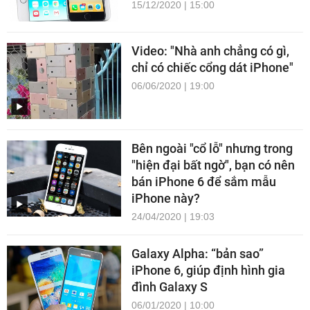
15/12/2020 | 15:00
Video: "Nhà anh chẳng có gì,
chỉ có chiếc cổng dát iPhone"
06/06/2020 | 19:00
Bên ngoài "cổ lỗ" nhưng trong
"hiện đại bất ngờ", bạn có nên
bán iPhone 6 để sắm mẫu
iPhone này?
24/04/2020 | 19:03
Galaxy Alpha: “bản sao”
iPhone 6, giúp định hình gia
đình Galaxy S
06/01/2020 | 10:00