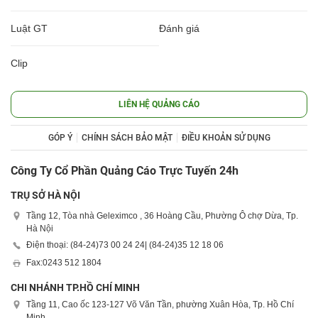
Luật GT
Đánh giá
Clip
LIÊN HỆ QUẢNG CÁO
GÓP Ý
CHÍNH SÁCH BẢO MẬT
ĐIỀU KHOẢN SỬ DỤNG
Công Ty Cổ Phần Quảng Cáo Trực Tuyến 24h
TRỤ SỞ HÀ NỘI
Tầng 12, Tòa nhà Geleximco , 36 Hoàng Cầu, Phường Ô chợ Dừa, Tp.
Hà Nội
Điện thoại: (84-24)
73 00 24 24
| (84-24)
35 12 18 06
Fax:
0243 512 1804
CHI NHÁNH TP.HỒ CHÍ MINH
Tầng 11, Cao ốc 123-127 Võ Văn Tần, phường Xuân Hòa, Tp. Hồ Chí
Minh.