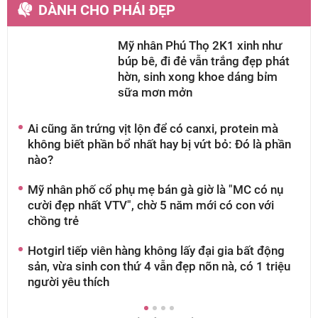
DÀNH CHO PHÁI ĐẸP
Mỹ nhân Phú Thọ 2K1 xinh như
búp bê, đi đẻ vẫn trắng đẹp phát
hờn, sinh xong khoe dáng bỉm
sữa mơn mởn
Ai cũng ăn trứng vịt lộn để có canxi, protein mà
A
không biết phần bổ nhất hay bị vứt bỏ: Đó là phần
g
nào?
t
Mỹ nhân phố cổ phụ mẹ bán gà giờ là "MC có nụ
S
cười đẹp nhất VTV", chờ 5 năm mới có con với
2
chồng trẻ
c
Hotgirl tiếp viên hàng không lấy đại gia bất động
M
sản, vừa sinh con thứ 4 vẫn đẹp nõn nà, có 1 triệu
g
người yêu thích
g