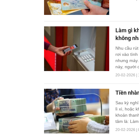
Làm gì kh
không nh
Nhu cầu rút
rơi vào tình
nhưng máy A
này, người 
20-02-2026 | 
Tiền nhàn
Sau kỳ nghỉ
lì xì, hoặc 
khoản thanh
tâm là: Làm
20-02-2026 | 