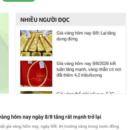
NHIỀU NGƯỜI ĐỌC
Giá vàng hôm nay 8/8: Lại tăng
dựng đứng
Giá vàng hôm nay 8/8/2026 kết
tuần tăng mạnh, vàng nhẫn có nơi
đắt thêm 4,2 triệu/lượng
Giá vàng thế giới sôi sục, SJC
tăng 5 triệu đồng/lượng: Sắp lặp
lại cú sụt giảm?
vàng hôm nay ngày 8/8 tăng rất mạnh trở lại
Chốt giá vàng hôm nay ngày 8/8
ật giá vàng hôm nay, ngày 8/8, thị trường vàng trong nước đồng