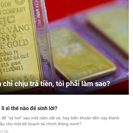
ỉ chịu trả tiền, tôi phải làm sao?
lì xì thế nào để sinh lời?
t để “xả hơi” sau một năm vất vả, hay biến khoản tiền này thành
ầu cho một kế hoạch tài chính thông minh?
07:00