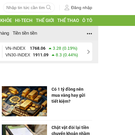
Đăng nhập
 KHỎE
HI-TECH
THẾ GIỚI
THỂ THAO
Ô TÔ
hàng
Tiền tiền tiền
VN-INDEX
1768.06
3.28 (0.19%)
VN30-INDEX
1911.09
8.3 (0.44%)
Có 1 tỷ đồng nên
mua vàng hay gửi
tiết kiệm?
Chật vật đòi lại tiền
chuyển khoản nhầm