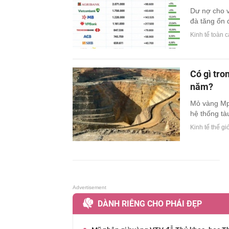
Dư nợ cho v
đà tăng ổn đ
Kinh tế toàn 
Có gì tro
năm?
Mỏ vàng Mp
hệ thống tà
Kinh tế thế giớ
DÀNH RIÊNG CHO PHÁI ĐẸP