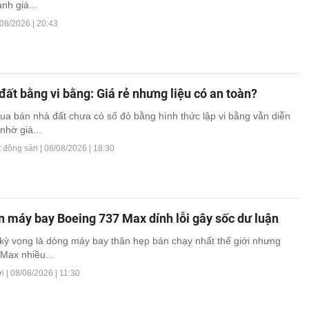
tăng rất mạnh trở lại
nh giá...
08/2026 | 20:43
ất bằng vi bằng: Giá rẻ nhưng liệu có an toàn?
ua bán nhà đất chưa có sổ đỏ bằng hình thức lập vi bằng vẫn diễn
nhờ giá...
t động sản |
08/08/2026 | 18:30
 máy bay Boeing 737 Max dính lỗi gây sốc dư luận
ỳ vọng là dòng máy bay thân hẹp bán chạy nhất thế giới nhưng
Max nhiều...
i |
08/08/2026 | 11:30