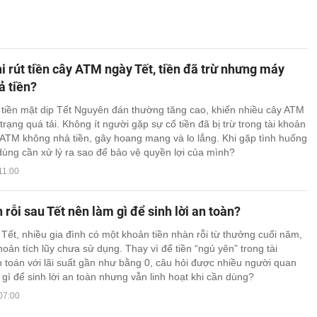
i rút tiền cây ATM ngày Tết, tiền đã trừ nhưng máy
ả tiền?
 tiền mặt dịp Tết Nguyên đán thường tăng cao, khiến nhiều cây ATM
 trạng quá tải. Không ít người gặp sự cố tiền đã bị trừ trong tài khoản
TM không nhả tiền, gây hoang mang và lo lắng. Khi gặp tình huống
dùng cần xử lý ra sao để bảo vệ quyền lợi của mình?
11:00
 rỗi sau Tết nên làm gì để sinh lời an toàn?
 Tết, nhiều gia đình có một khoản tiền nhàn rỗi từ thưởng cuối năm,
khoản tích lũy chưa sử dụng. Thay vì để tiền “ngủ yên” trong tài
 toán với lãi suất gần như bằng 0, câu hỏi được nhiều người quan
 gì để sinh lời an toàn nhưng vẫn linh hoạt khi cần dùng?
07:00