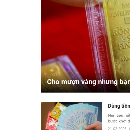
Cho mượn vàng nhưng bạn ch
Dùng tiền 
Nên tiêu hế
bước khởi đ
21-02-2026 | 