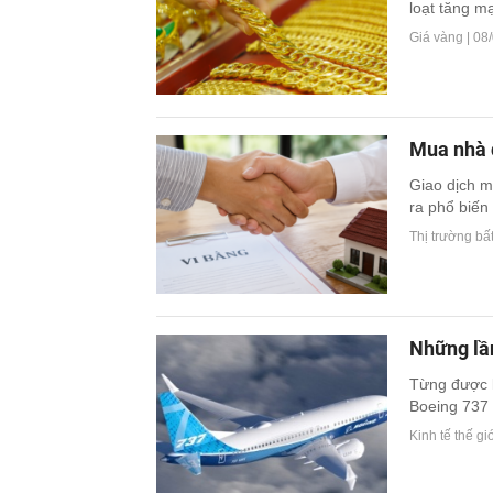
loạt tăng mạ
Giá vàng |
08/
Mua nhà đ
Giao dịch m
ra phổ biến 
Thị trường bấ
Những lần
Từng được k
Boeing 737 
Kinh tế thế giớ