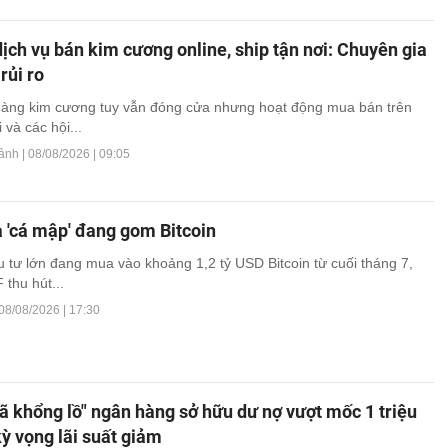
ịch vụ bán kim cương online, ship tận nơi: Chuyên gia
rủi ro
hàng kim cương tuy vẫn đóng cửa nhưng hoạt động mua bán trên
và các hội...
cảnh |
08/08/2026 | 09:05
và 'cá mập' đang gom Bitcoin
 tư lớn đang mua vào khoảng 1,2 tỷ USD Bitcoin từ cuối tháng 7,
 thu hút...
08/08/2026 | 17:30
gã khổng lồ" ngân hàng sở hữu dư nợ vượt mốc 1 triệu
kỳ vọng lãi suất giảm