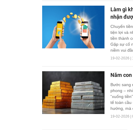
Làm gì k
nhận đượ
Chuyển tiền
tiện lợi và
tiền thành 
Gặp sự cố n
niềm vui đ
19-02-2026 | 
Năm con 
Bước sang n
phong – nhi
“xuống tiền
tế toàn cầu
hướng, mà c
19-02-2026 | 