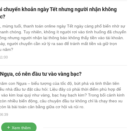
hi chuyển khoản ngày Tết nhưng người nhận không
c?
, mừng tuổi, thanh toán online ngày Tết ngày càng phổ biến nhờ sự
 nhanh chóng. Tuy nhiên, không ít người rơi vào tình huống đã chuyển
công nhưng người nhận lại thông báo không thấy tiền vào tài khoản.
ày, người chuyển cần xử lý ra sao để tránh mất tiền và giữ trọn
ầu năm?
11:00
Ngựa, có nên đầu tư vào vàng bạc?
ăm con Ngựa – biểu tượng của tốc độ, bứt phá và tinh thần tiên
ều nhà đầu tư đặt câu hỏi: Liệu đây có phải thời điểm phù hợp để
” vào kim loại quý như vàng, bạc hay bạch kim? Trong bối cảnh kinh
 còn nhiều biến động, câu chuyện đầu tư không chỉ là chạy theo xu
òn là bài toán cân bằng giữa cơ hội và rủi ro.
06:39
Xem thêm