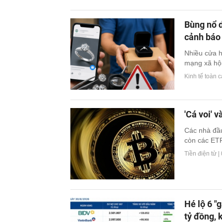
Bùng nổ d
cảnh báo 
Nhiều cửa 
mạng xã hội 
Kinh tế toàn 
'Cá voi' 
Các nhà đầu
còn các ETF
Tiền điện tử |
Hé lộ 6 "
tỷ đồng, 