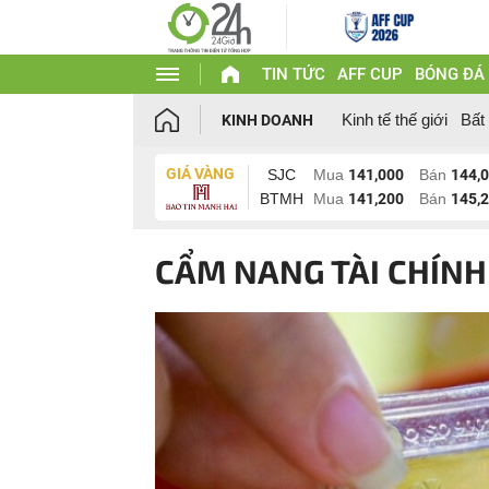
TIN TỨC
AFF CUP
BÓNG ĐÁ
Kinh tế thế giới
Bất
KINH DOANH
GIÁ VÀNG
SJC
Mua
141,000
Bán
144,
BTMH
Mua
141,200
Bán
145,
CẨM NANG TÀI CHÍNH