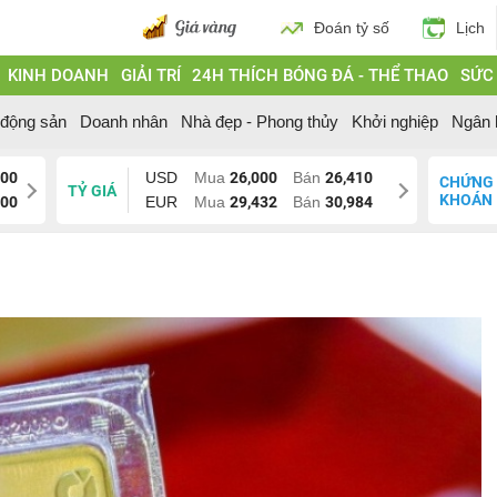
Đoán tỷ số
Lịch
KINH DOANH
GIẢI TRÍ
24H THÍCH BÓNG ĐÁ - THỂ THAO
SỨC
 động sản
Doanh nhân
Nhà đẹp - Phong thủy
Khởi nghiệp
Ngân 
000
USD
Mua
26,000
Bán
26,410
CHỨNG
TỶ GIÁ
KHOÁN
200
EUR
Mua
29,432
Bán
30,984