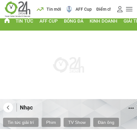
 vàng
Lịch
Tin mới
AFF Cup
Điểm chuẩn 2026
TIN TỨC
AFF CUP
BÓNG ĐÁ
KINH DOANH
GIẢI T
Nhạc
Tin tức giải trí
Phim
TV Show
Đàn ông