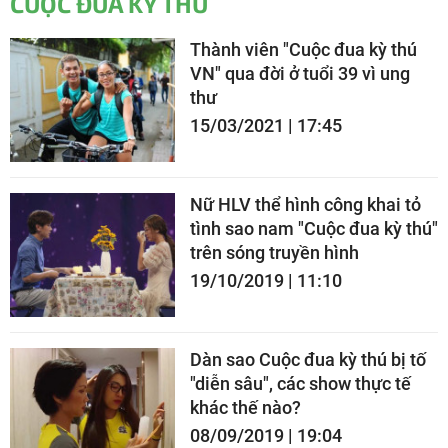
CUỘC ĐUA KỲ THÚ
Thành viên "Cuộc đua kỳ thú
VN" qua đời ở tuổi 39 vì ung
thư
15/03/2021 | 17:45
Nữ HLV thể hình công khai tỏ
tình sao nam "Cuộc đua kỳ thú"
trên sóng truyền hình
19/10/2019 | 11:10
Dàn sao Cuộc đua kỳ thú bị tố
"diễn sâu", các show thực tế
khác thế nào?
08/09/2019 | 19:04