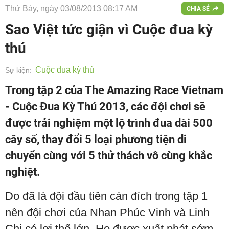
Thứ Bảy, ngày 03/08/2013 08:17 AM
CHIA SẺ
Sao Việt tức giận vì Cuộc đua kỳ
thú
Cuộc đua kỳ thú
Sự kiện:
Trong tập 2 của The Amazing Race Vietnam
- Cuộc Đua Kỳ Thú 2013, các đội chơi sẽ
được trải nghiệm một lộ trình đua dài 500
cây số, thay đổi 5 loại phương tiện di
chuyển cùng với 5 thử thách vô cùng khắc
nghiệt.
Do đã là đội đầu tiên cán đích trong tập 1
nên đội chơi của Nhan Phúc Vinh và Linh
Chi có lợi thế lớn. Họ được xuất phát sớm