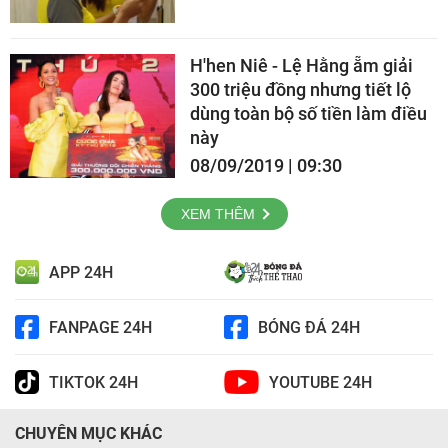
H'hen Niê - Lệ Hằng ẵm giải
300 triệu đồng nhưng tiết lộ
dùng toàn bộ số tiền làm điều
này
08/09/2019 | 09:30
XEM THÊM
APP 24H
FANPAGE 24H
BÓNG ĐÁ 24H
TIKTOK 24H
YOUTUBE 24H
CHUYÊN MỤC KHÁC