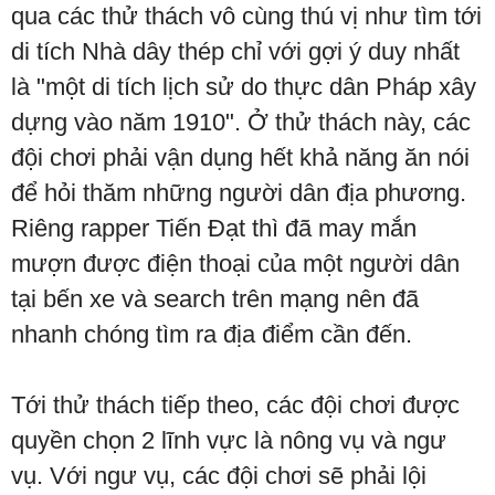
qua các thử thách vô cùng thú vị như tìm tới
di tích Nhà dây thép chỉ với gợi ý duy nhất
là "một di tích lịch sử do thực dân Pháp xây
dựng vào năm 1910". Ở thử thách này, các
đội chơi phải vận dụng hết khả năng ăn nói
để hỏi thăm những người dân địa phương.
Riêng rapper Tiến Đạt thì đã may mắn
mượn được điện thoại của một người dân
tại bến xe và search trên mạng nên đã
nhanh chóng tìm ra địa điểm cần đến.
Tới thử thách tiếp theo, các đội chơi được
quyền chọn 2 lĩnh vực là nông vụ và ngư
vụ. Với ngư vụ, các đội chơi sẽ phải lội