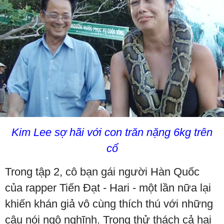
Kim Lee sợ hãi với con trăn nặng 6kg trên
cổ
Trong tập 2, cô bạn gái người Hàn Quốc
của rapper Tiến Đạt - Hari - một lần nữa lại
khiến khán giả vô cùng thích thú với những
câu nói ngộ nghĩnh. Trong thử thách cả hai