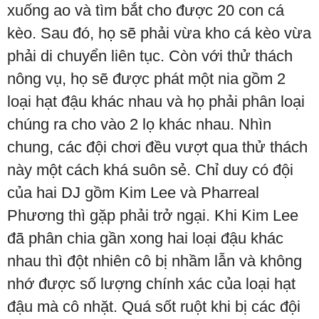
xuống ao và tìm bắt cho được 20 con cá
kèo. Sau đó, họ sẽ phải vừa kho cá kèo vừa
phải di chuyển liên tục. Còn với thử thách
nông vụ, họ sẽ được phát một nia gồm 2
loại hạt đậu khác nhau và họ phải phân loại
chúng ra cho vào 2 lọ khác nhau. Nhìn
chung, các đội chơi đều vượt qua thử thách
này một cách khá suôn sẻ. Chỉ duy có đội
của hai DJ gồm Kim Lee và Pharreal
Phương thì gặp phải trở ngại. Khi Kim Lee
đã phân chia gần xong hai loại đậu khác
nhau thì đột nhiên cô bị nhầm lẫn và không
nhớ được số lượng chính xác của loại hạt
đậu mà cô nhặt. Quá sốt ruột khi bị các đội