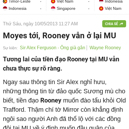
Timor-Leste
-
Việt Nam
-
Indonesia
Indonesia
-
Singapore
-
Việt Nam
Thứ Sáu, ngày 10/05/2013 11:27 AM
CHIA SẺ
Moyes tới, Rooney vẫn ở lại MU
Sir Alex Ferguson - Ông già gân
Wayne Rooney
Sự kiện:
Tương lai của tiền đạo Rooney tại MU vẫn
chưa thực sự rõ ràng.
Ngay sau thông tin Sir Alex nghỉ hưu,
những thông tin từ đảo quốc Sương mù cho
biết, tiền đạo
Rooney
muốn đào tẩu khỏi Old
Trafford. Thậm chí tờ Mirror còn khẳng định
ngôi sao người Anh đã thổ lộ với các đồng
đội tại MU về ý định muốn đầu quân của