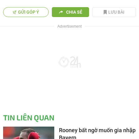
GỬI GÓP Ý
CHIA SẺ
LƯU BÀI
TIN LIÊN QUAN
Rooney bất ngờ muốn gia nhập
Bayern