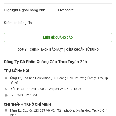
Highlight Ngoại hạng Anh
Livescore
Điểm tin bóng đá
LIÊN HỆ QUẢNG CÁO
GÓP Ý
CHÍNH SÁCH BẢO MẬT
ĐIỀU KHOẢN SỬ DỤNG
Công Ty Cổ Phần Quảng Cáo Trực Tuyến 24h
TRỤ SỞ HÀ NỘI
Tầng 12, Tòa nhà Geleximco , 36 Hoàng Cầu, Phường Ô chợ Dừa, Tp.
Hà Nội
Điện thoại: (84-24)
73 00 24 24
| (84-24)
35 12 18 06
Fax:
0243 512 1804
CHI NHÁNH TP.HỒ CHÍ MINH
Tầng 11, Cao ốc 123-127 Võ Văn Tần, phường Xuân Hòa, Tp. Hồ Chí
Minh.