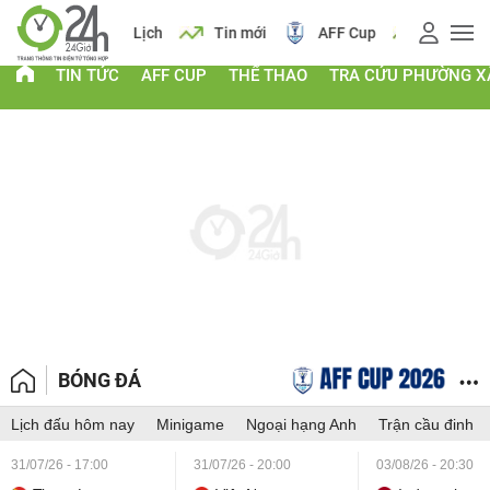
 vàng
Lịch
Tin mới
AFF Cup
Giá vàng
TIN TỨC
AFF CUP
THỂ THAO
TRA CỨU PHƯỜNG X
BÓNG ĐÁ
Lịch đấu hôm nay
Minigame
Ngoại hạng Anh
Trận cầu đinh
31/07/26 - 17:00
31/07/26 - 20:00
03/08/26 - 20:30