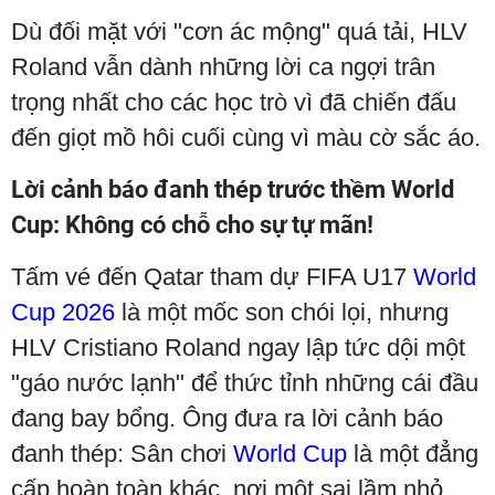
Dù đối mặt với "cơn ác mộng" quá tải, HLV
Roland vẫn dành những lời ca ngợi trân
trọng nhất cho các học trò vì đã chiến đấu
đến giọt mồ hôi cuối cùng vì màu cờ sắc áo.
Lời cảnh báo đanh thép trước thềm World
Cup: Không có chỗ cho sự tự mãn!
Tấm vé đến Qatar tham dự FIFA U17
World
Cup 2026
là một mốc son chói lọi, nhưng
HLV Cristiano Roland ngay lập tức dội một
"gáo nước lạnh" để thức tỉnh những cái đầu
đang bay bổng. Ông đưa ra lời cảnh báo
đanh thép: Sân chơi
World Cup
là một đẳng
cấp hoàn toàn khác, nơi một sai lầm nhỏ