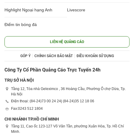
Highlight Ngoại hạng Anh
Livescore
Điểm tin bóng đá
LIÊN HỆ QUẢNG CÁO
GÓP Ý
CHÍNH SÁCH BẢO MẬT
ĐIỀU KHOẢN SỬ DỤNG
Công Ty Cổ Phần Quảng Cáo Trực Tuyến 24h
TRỤ SỞ HÀ NỘI
Tầng 12, Tòa nhà Geleximco , 36 Hoàng Cầu, Phường Ô chợ Dừa, Tp.
Hà Nội
Điện thoại: (84-24)
73 00 24 24
| (84-24)
35 12 18 06
Fax:
0243 512 1804
CHI NHÁNH TP.HỒ CHÍ MINH
Tầng 11, Cao ốc 123-127 Võ Văn Tần, phường Xuân Hòa, Tp. Hồ Chí
Minh.