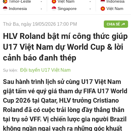
Timor-Leste
-
Việt Nam
-
Indonesia
Indonesia
-
Singapore
-
Việt Nam
Thứ Ba, ngày 19/05/2026 17:00 PM
CHIA SẺ
HLV Roland bật mí công thức giúp
U17 Việt Nam dự World Cup & lời
cảnh báo đanh thép
Đội tuyển U17 Việt Nam
Sự kiện:
Sau hành trình lịch sử cùng U17 Việt Nam
giật tấm vé quý giá tham dự FIFA U17 World
Cup 2026 tại Qatar, HLV trưởng Cristiano
Roland đã có cuộc trải lòng đầy thẳng thắn
tại trụ sở VFF. Vị chiến lược gia người Brazil
không ngần ngại vạch ra những góc khuất