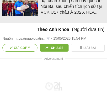
đặt chân xuống sân bay quốc tế
Nội Bài sau chiến tích lịch sử tại
VCK U17 châu Á 2026, HLV...
Theo Anh Khoa
(Người đưa tin)
Nguồn: https://nguoiduatin....
-
19/05/2026 15:54 PM
GỬI GÓP Ý
CHIA SẺ
LƯU BÀI