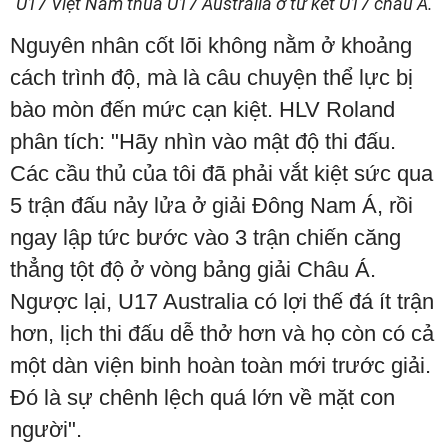
U17 Việt Nam thua U17 Australia ở tứ kết U17 châu Á.
Nguyên nhân cốt lõi không nằm ở khoảng
cách trình độ, mà là câu chuyện thể lực bị
bào mòn đến mức cạn kiệt. HLV Roland
phân tích: "Hãy nhìn vào mật độ thi đấu.
Các cầu thủ của tôi đã phải vắt kiệt sức qua
5 trận đấu nảy lửa ở giải Đông Nam Á, rồi
ngay lập tức bước vào 3 trận chiến căng
thẳng tột độ ở vòng bảng giải Châu Á.
Ngược lại, U17 Australia có lợi thế đá ít trận
hơn, lịch thi đấu dễ thở hơn và họ còn có cả
một dàn viện binh hoàn toàn mới trước giải.
Đó là sự chênh lệch quá lớn về mặt con
người".