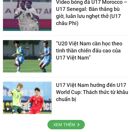
Video bóng đá U17 Morocco –
U17 Senegal: Bàn thắng bù
giờ, luân lưu nghẹt thở (U17
châu Phi)
“U20 Việt Nam cần học theo
tinh thần chiến đấu cao của
U17 Việt Nam”
U17 Việt Nam hướng đến U17
World Cup: Thách thức từ khâu
chuẩn bị
XEM THÊM