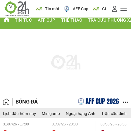
 vàng
Lịch
Tin mới
AFF Cup
Giá vàng
TIN TỨC
AFF CUP
THỂ THAO
TRA CỨU PHƯỜNG X
BÓNG ĐÁ
Lịch đấu hôm nay
Minigame
Ngoại hạng Anh
Trận cầu đinh
31/07/26 - 17:00
31/07/26 - 20:00
03/08/26 - 20:30