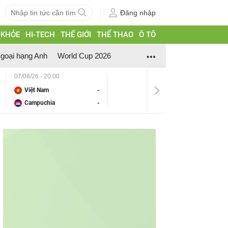
Đăng nhập
 KHỎE
HI-TECH
THẾ GIỚI
THỂ THAO
Ô TÔ
goại hạng Anh
World Cup 2026
07/08/26 - 20:00
Việt Nam
-
Campuchia
-