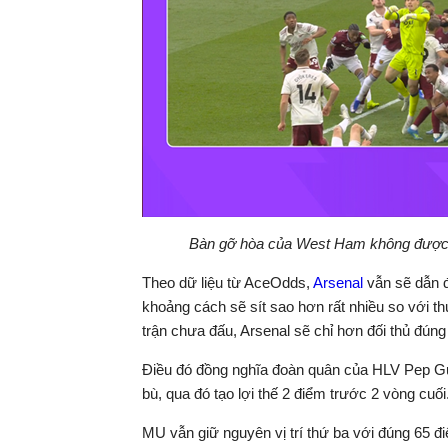
Bàn gỡ hòa của West Ham không được c
Theo dữ liệu từ AceOdds,
Arsenal
vẫn sẽ dẫn đ
khoảng cách sẽ sít sao hơn rất nhiều so với th
trận chưa đấu, Arsenal sẽ chỉ hơn đối thủ đúng
Điều đó đồng nghĩa đoàn quân của HLV Pep Guar
bù, qua đó tạo lợi thế 2 điểm trước 2 vòng cuối
MU vẫn giữ nguyên vị trí thứ ba với đúng 65 điể