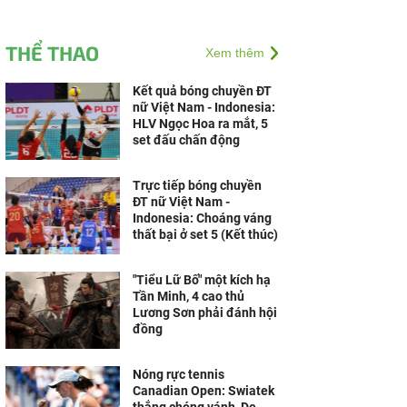
THỂ THAO
Xem thêm
Kết quả bóng chuyền ĐT
nữ Việt Nam - Indonesia:
HLV Ngọc Hoa ra mắt, 5
set đấu chấn động
Trực tiếp bóng chuyền
ĐT nữ Việt Nam -
Indonesia: Choáng váng
thất bại ở set 5 (Kết thúc)
"Tiểu Lữ Bố" một kích hạ
Tần Minh, 4 cao thủ
Lương Sơn phải đánh hội
đồng
Nóng rực tennis
Canadian Open: Swiatek