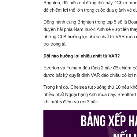
Brighton, đội hiện chỉ đứng thứ bảy. “Chim mò
đó chiếm lợi thế lớn trong cuộc đua giành vé
Đồng hành cùng Brighton trong top 5 sẽ là Bou
duyên hải phía Nam nước Anh sẽ vượt lên thay t
những CLB hưởng lợi nhiều nhất từ VAR mùa này
trợ trọng tài.
Đội nào hưởng lợi nhiều nhất từ VAR?
Everton và Fulham đều tăng 2 bậc để chiếm các
được bất kỳ quyết định VAR đảo chiều có lợi n
Trong khi đó, Chelsea tụt xuống thứ 10 nếu khô
nhiều nhất Ngoại hạng Anh mùa này. Brentford 
khi mất 5 điểm và rơi 3 bậc.