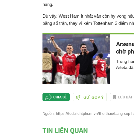
hạng.
Dù vậy, West Ham ít nhất vẫn còn hy vọng nếu
bằng số trận, thay vì kém Tottenham 2 điểm như
Arsena
chờ ph
Trong hàn
Arteta đã
GỬI GÓP Ý
LƯU BÀI
CHIA SẺ
Nguồn: https://tcdulichtphcm.vn/the-thao/bang-xep-
TIN LIÊN QUAN