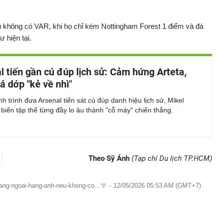
 không có VAR, khi họ chỉ kém Nottingham Forest 1 điểm và đá
 hiện tại.
l tiến gần cú đúp lịch sử: Cảm hứng Arteta,
á dớp "kẻ về nhì"
h trình đưa Arsenal tiến sát cú đúp danh hiệu lịch sử, Mikel
 biến tập thể từng đầy lo âu thành "cỗ máy" chiến thắng.
Theo Sỹ Ánh
(Tạp chí Du lịch TP.HCM)
hang-ngoai-hang-anh-neu-khong-co...
-
12/05/2026 05:53 AM (GMT+7)