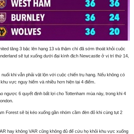
United tăng 3 bậc lên hạng 13 và thậm chí đã sớm thoát khỏi cuộc
derland sẽ tụt xuống dưới đại kình địch Newcastle ở vị trí thứ 14,
nuối khi vẫn phải vật lộn với cuộc chiến trụ hạng. Nếu không có
 khu vực nguy hiểm và nhiều hơn hiện tại 4 điểm.
ảo ngược 6 quyết định bất lợi cho Tottenham mùa này, trong khi 4
London.
ham Forest sẽ bị kéo xuống gần nhóm cầm đèn đỏ khi cùng tụt 2
VAR hay không VAR cũng không đủ để cứu họ khỏi khu vực xuống