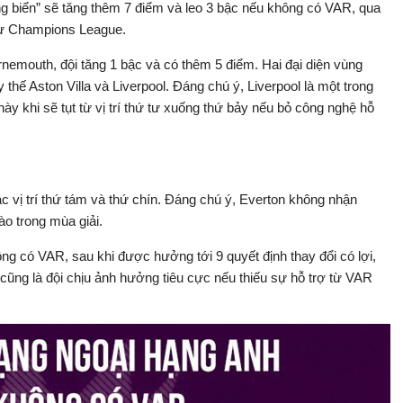
ng biển” sẽ tăng thêm 7 điểm và leo 3 bậc nếu không có VAR, qua
 dự Champions League.
rnemouth, đội tăng 1 bậc và có thêm 5 điểm. Hai đại diện vùng
hế Aston Villa và Liverpool. Đáng chú ý, Liverpool là một trong
 khi sẽ tụt từ vị trí thứ tư xuống thứ bảy nếu bỏ công nghệ hỗ
 vị trí thứ tám và thứ chín. Đáng chú ý, Everton không nhận
ào trong mùa giải.
ng có VAR, sau khi được hưởng tới 9 quyết định thay đổi có lợi,
cũng là đội chịu ảnh hưởng tiêu cực nếu thiếu sự hỗ trợ từ VAR