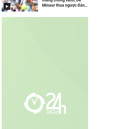
thắng chóng vánh, De
Minaur thua ngược đáng
tiếc