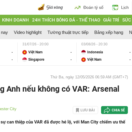
Đoán tỷ số
Lịch
KINH DOANH
24H THÍCH BÓNG ĐÁ - THỂ THAO
GIẢI TRÍ
SỨC
 nay
Video highlight
Tường thuật trực tiếp
Bảng xếp hạng
N
31/07/26 - 20:00
03/08/26 - 20:30
-
Việt Nam
-
Indonesia
-
-
Singapore
-
Việt Nam
-
Thứ Ba, ngày 12/05/2026 06:59 AM (GMT+7)
g Anh nếu không có VAR: Arsenal
ster City
LƯU BÀI
CHIA SẺ
ự can thiệp của VAR đã được hé lộ, với Man City chiếm ưu thế