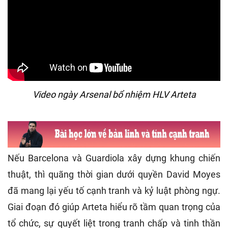
Video ngày Arsenal bổ nhiệm HLV Arteta
Nếu Barcelona và Guardiola xây dựng khung chiến
thuật, thì quãng thời gian dưới quyền David Moyes
đã mang lại yếu tố cạnh tranh và kỷ luật phòng ngự.
Giai đoạn đó giúp Arteta hiểu rõ tầm quan trọng của
tổ chức, sự quyết liệt trong tranh chấp và tinh thần