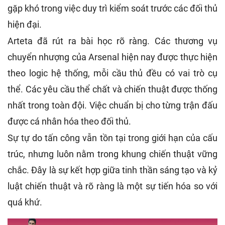
gặp khó trong việc duy trì kiểm soát trước các đối thủ
hiện đại.
Arteta đã rút ra bài học rõ ràng. Các thương vụ
chuyển nhượng của Arsenal hiện nay được thực hiện
theo logic hệ thống, mỗi cầu thủ đều có vai trò cụ
thể. Các yêu cầu thể chất và chiến thuật được thống
nhất trong toàn đội. Việc chuẩn bị cho từng trận đấu
được cá nhân hóa theo đối thủ.
Sự tự do tấn công vẫn tồn tại trong giới hạn của cấu
trúc, nhưng luôn nằm trong khung chiến thuật vững
chắc. Đây là sự kết hợp giữa tinh thần sáng tạo và kỷ
luật chiến thuật và rõ ràng là một sự tiến hóa so với
quá khứ.