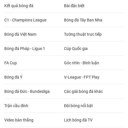
Kết quả bóng đá
Bài đặc biệt
C1 - Champions League
Bóng đá Tây Ban Nha
Bóng đá Việt Nam
Tường thuật trực tiếp
Bóng đá Pháp - Ligue 1
Cúp Quốc gia
FA Cup
Góc nhìn - Bình luận
Bóng đá Ý
V-League - FPT Play
Bóng đá Đức - Bundesliga
Các giải bóng đá khác
Trận cầu đinh
Đội bóng nổi bật
Video bàn thắng
Lịch bóng đá TV