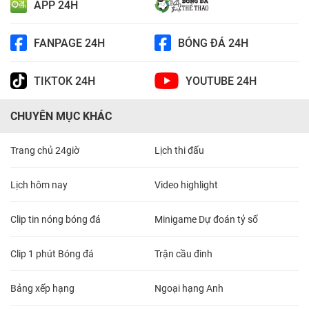
APP 24H
FANPAGE 24H
BÓNG ĐÁ 24H
TIKTOK 24H
YOUTUBE 24H
CHUYÊN MỤC KHÁC
Trang chủ 24giờ
Lịch thi đấu
Lịch hôm nay
Video highlight
Clip tin nóng bóng đá
Minigame Dự đoán tỷ số
Clip 1 phút Bóng đá
Trận cầu đinh
Bảng xếp hạng
Ngoại hạng Anh