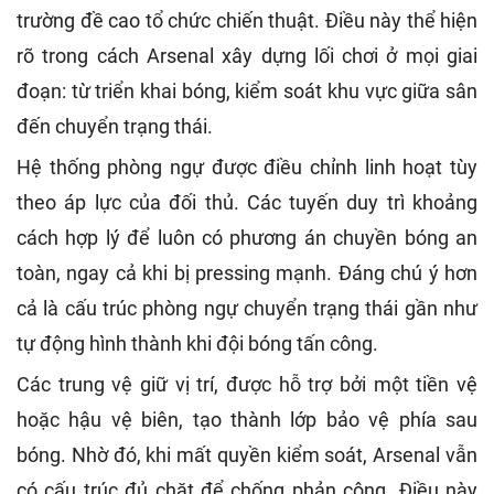
trường đề cao tổ chức chiến thuật. Điều này thể hiện
rõ trong cách Arsenal xây dựng lối chơi ở mọi giai
đoạn: từ triển khai bóng, kiểm soát khu vực giữa sân
đến chuyển trạng thái.
Hệ thống phòng ngự được điều chỉnh linh hoạt tùy
theo áp lực của đối thủ. Các tuyến duy trì khoảng
cách hợp lý để luôn có phương án chuyền bóng an
toàn, ngay cả khi bị pressing mạnh. Đáng chú ý hơn
cả là cấu trúc phòng ngự chuyển trạng thái gần như
tự động hình thành khi đội bóng tấn công.
Các trung vệ giữ vị trí, được hỗ trợ bởi một tiền vệ
hoặc hậu vệ biên, tạo thành lớp bảo vệ phía sau
bóng. Nhờ đó, khi mất quyền kiểm soát, Arsenal vẫn
có cấu trúc đủ chặt để chống phản công. Điều này