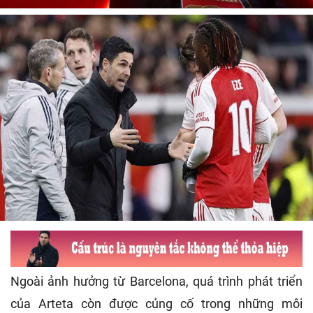
Ngoài ảnh hưởng từ Barcelona, quá trình phát triển
của Arteta còn được củng cố trong những môi