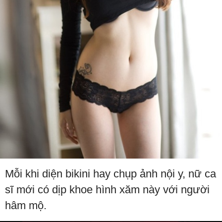
Mỗi khi diện bikini hay chụp ảnh nội y, nữ ca
sĩ mới có dịp khoe hình xăm này với người
hâm mộ.