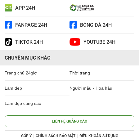
APP 24H
FANPAGE 24H
BÓNG ĐÁ 24H
TIKTOK 24H
YOUTUBE 24H
CHUYÊN MỤC KHÁC
Trang chủ 24giờ
Thời trang
Làm đẹp
Người mẫu - Hoa hậu
Làm đẹp cùng sao
LIÊN HỆ QUẢNG CÁO
GÓP Ý
CHÍNH SÁCH BẢO MẬT
ĐIỀU KHOẢN SỬ DỤNG