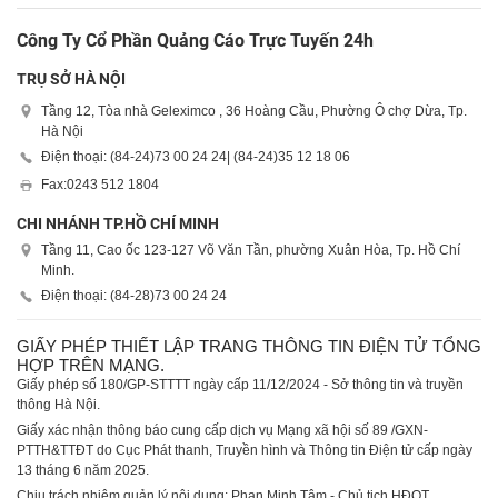
Công Ty Cổ Phần Quảng Cáo Trực Tuyến 24h
TRỤ SỞ HÀ NỘI
Tầng 12, Tòa nhà Geleximco , 36 Hoàng Cầu, Phường Ô chợ Dừa, Tp.
Hà Nội
Điện thoại: (84-24)
73 00 24 24
| (84-24)
35 12 18 06
Fax:
0243 512 1804
CHI NHÁNH TP.HỒ CHÍ MINH
Tầng 11, Cao ốc 123-127 Võ Văn Tần, phường Xuân Hòa, Tp. Hồ Chí
Minh.
Điện thoại: (84-28)
73 00 24 24
GIẤY PHÉP THIẾT LẬP TRANG THÔNG TIN ĐIỆN TỬ TỔNG
HỢP TRÊN MẠNG.
Giấy phép số 180/GP-STTTT ngày cấp 11/12/2024 - Sở thông tin và truyền
thông Hà Nội.
Giấy xác nhận thông báo cung cấp dịch vụ Mạng xã hội số 89 /GXN-
PTTH&TTĐT do Cục Phát thanh, Truyền hình và Thông tin Điện tử cấp ngày
13 tháng 6 năm 2025.
Chịu trách nhiệm quản lý nội dung: Phan Minh Tâm - Chủ tịch HĐQT.