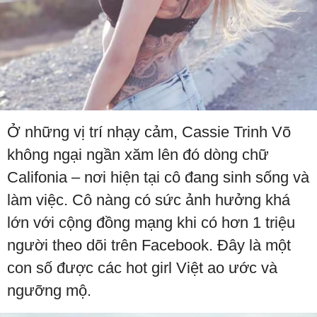
Ở những vị trí nhạy cảm, Cassie Trinh Võ
không ngại ngần xăm lên đó dòng chữ
Califonia – nơi hiện tại cô đang sinh sống và
làm việc. Cô nàng có sức ảnh hưởng khá
lớn với cộng đồng mạng khi có hơn 1 triệu
người theo dõi trên Facebook. Đây là một
con số được các hot girl Việt ao ước và
ngưỡng mộ.