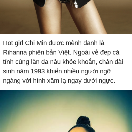
Hot girl Chi Min được mệnh danh là
Rihanna phiên bản Việt. Ngoài vẻ đep cá
tính cùng làn da nâu khỏe khoắn, chân dài
sinh năm 1993 khiến nhiều người ngỡ
ngàng với hình xăm lạ ngay dưới ngực.