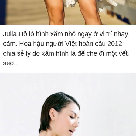
Julia Hồ lộ hình xăm nhỏ ngay ở vị trí nhạy
cảm. Hoa hậu người Việt hoàn cầu 2012
chia sẻ lý do xăm hình là để che đi một vết
sẹo.