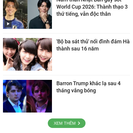
World Cup 2026: Thành thạo 3
thứ tiếng, vẫn độc thân
'Bộ ba sát thủ' nổi đình đám Hà
thành sau 16 năm
Barron Trump khác lạ sau 4
tháng vắng bóng
XEM THÊM