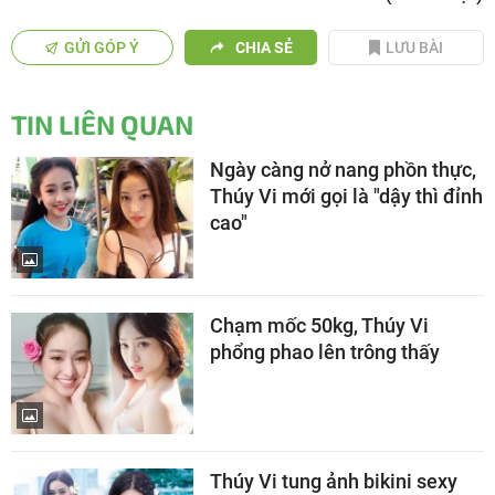
GỬI GÓP Ý
CHIA SẺ
LƯU BÀI
TIN LIÊN QUAN
Ngày càng nở nang phồn thực,
Thúy Vi mới gọi là "dậy thì đỉnh
cao"
Chạm mốc 50kg, Thúy Vi
phổng phao lên trông thấy
Thúy Vi tung ảnh bikini sexy