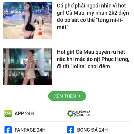
Cả phố phải ngoái nhìn vì hot
girl Cà Mau, mỹ nhân 2k2 diện
đồ bó sát cơ thể "từng mi-li-
mét"
Hot girl Cà Mau quyến rũ hết
nấc khi mặc áo nịt Phục Hưng,
đi tất "lolita" chơi đêm
XEM THÊM
APP 24H
FANPAGE 24H
BÓNG ĐÁ 24H