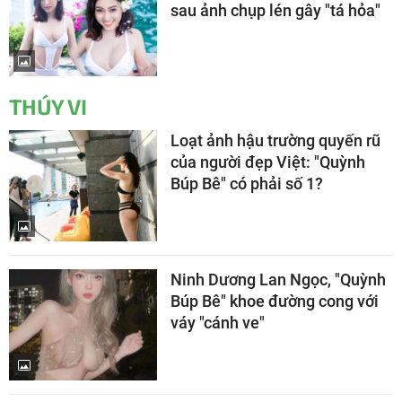
sau ảnh chụp lén gây "tá hỏa"
THÚY VI
Loạt ảnh hậu trường quyến rũ
của người đẹp Việt: "Quỳnh
Búp Bê" có phải số 1?
Ninh Dương Lan Ngọc, "Quỳnh
Búp Bê" khoe đường cong với
váy "cánh ve"