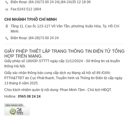
Điện thoại: (84-24)
73 00 24 24
| (84-24)
35 12 18 06
Fax:
0243 512 1804
CHI NHÁNH TP.HỒ CHÍ MINH
Tầng 11, Cao ốc 123-127 Võ Văn Tần, phường Xuân Hòa, Tp. Hồ Chí
Minh.
Điện thoại: (84-28)
73 00 24 24
GIẤY PHÉP THIẾT LẬP TRANG THÔNG TIN ĐIỆN TỬ TỔNG
HỢP TRÊN MẠNG.
Giấy phép số 180/GP-STTTT ngày cấp 11/12/2024 - Sở thông tin và truyền
thông Hà Nội.
Giấy xác nhận thông báo cung cấp dịch vụ Mạng xã hội số 89 /GXN-
PTTH&TTĐT do Cục Phát thanh, Truyền hình và Thông tin Điện tử cấp ngày
13 tháng 6 năm 2025.
Chịu trách nhiệm quản lý nội dung: Phan Minh Tâm - Chủ tịch HĐQT.
Hotline:
0965 08 24 24