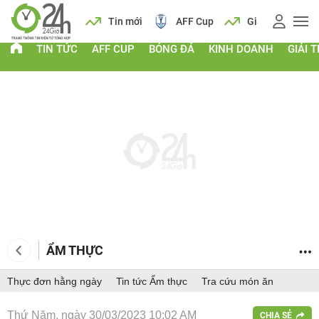
 vàng
Lịch
Tin mới
AFF Cup
Giá vàng
TIN TỨC
AFF CUP
BÓNG ĐÁ
KINH DOANH
GIẢI T
ẨM THỰC
Thực đơn hằng ngày
Tin tức Ẩm thực
Tra cứu món ăn
Thứ Năm, ngày 30/03/2023 10:02 AM
CHIA SẺ