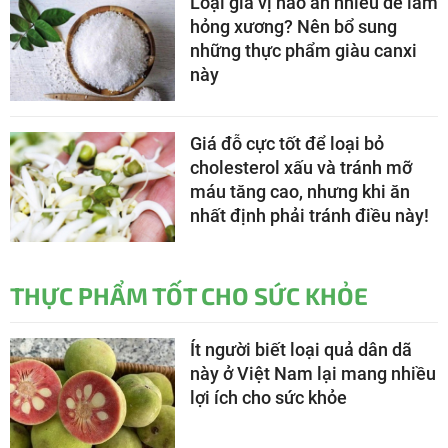
Loại gia vị nào ăn nhiều dễ làm
hỏng xương? Nên bổ sung
những thực phẩm giàu canxi
này
Giá đỗ cực tốt để loại bỏ
cholesterol xấu và tránh mỡ
máu tăng cao, nhưng khi ăn
nhất định phải tránh điều này!
THỰC PHẨM TỐT CHO SỨC KHỎE
Ít người biết loại quả dân dã
này ở Việt Nam lại mang nhiều
lợi ích cho sức khỏe