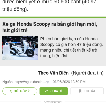
được niêm yết ở mức 50.600 baht (40,97
triệu đồng).
Xe ga Honda Scoopy ra bản giới hạn mới,
hút giới trẻ
Phiên bản giới hạn của Honda
Scoopy có giá hơn 47 triệu đồng,
mang nhiều chi tiết thiết kế trẻ
trung, hiện đại.
Theo Văn Biên
(Người đưa tin)
Nguồn: https://nguoiduatin....
-
01/06/2026 13:50 PM
GỬI GÓP Ý
CHIA SẺ
LƯU BÀI