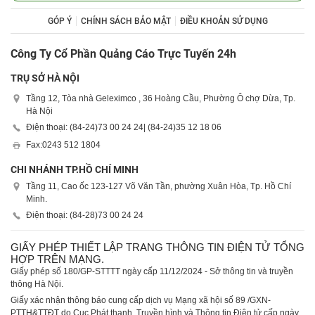
GÓP Ý
CHÍNH SÁCH BẢO MẬT
ĐIỀU KHOẢN SỬ DỤNG
Công Ty Cổ Phần Quảng Cáo Trực Tuyến 24h
TRỤ SỞ HÀ NỘI
Tầng 12, Tòa nhà Geleximco , 36 Hoàng Cầu, Phường Ô chợ Dừa, Tp.
Hà Nội
Điện thoại: (84-24)
73 00 24 24
| (84-24)
35 12 18 06
Fax:
0243 512 1804
CHI NHÁNH TP.HỒ CHÍ MINH
Tầng 11, Cao ốc 123-127 Võ Văn Tần, phường Xuân Hòa, Tp. Hồ Chí
Minh.
Điện thoại: (84-28)
73 00 24 24
GIẤY PHÉP THIẾT LẬP TRANG THÔNG TIN ĐIỆN TỬ TỔNG
HỢP TRÊN MẠNG.
Giấy phép số 180/GP-STTTT ngày cấp 11/12/2024 - Sở thông tin và truyền
thông Hà Nội.
Giấy xác nhận thông báo cung cấp dịch vụ Mạng xã hội số 89 /GXN-
PTTH&TTĐT do Cục Phát thanh, Truyền hình và Thông tin Điện tử cấp ngày