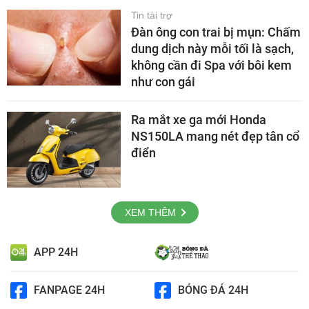
Tin tài trợ
Đàn ông con trai bị mụn: Chấm
dung dịch này mỗi tối là sạch,
không cần đi Spa với bôi kem
như con gái
Ra mắt xe ga mới Honda
NS150LA mang nét đẹp tân cổ
điển
XEM THÊM
APP 24H
FANPAGE 24H
BÓNG ĐÁ 24H