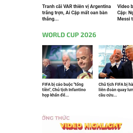
Tranh cãi VAR thiên vị Argentina
Video b
trắng trợn, Ai Cập mất oan bàn
Cập: N
thắng...
Messi t
WORLD CUP 2026
FIFA bị cáo buộc "tống
Chủ tịch FIFA bị h
tiền", Chủ tịch Infantino
liên đoàn quay lưn
họp khẩn để...
cầu cứu...