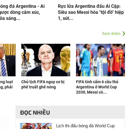
óng đá Argentina - Ai
Rực lửa Argentina đấu Ai Cập:
gược dòng cảm xúc,
Siêu sao Messi hóa "tội đồ" hiệp
ỏa sáng...
1, sút...
Xem thêm
àng loạt
Chủ tịch FIFA nguy cơ bị
FIFA tính cấm 6 cầu thủ
g, phải
phế truất ghế nóng
Argentina ở World Cup
2030, Messi có...
ĐỌC NHIỀU
Lịch thi đấu bóng đá World Cup