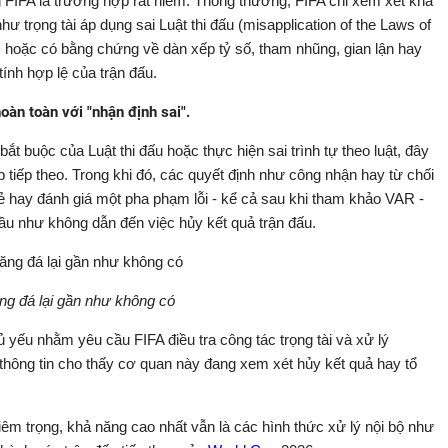
ng FIFA là trường hợp rất hiếm. Thông thường, FIFA chỉ xem xét khả
ư trọng tài áp dụng sai Luật thi đấu (misapplication of the Laws of
g; hoặc có bằng chứng về dàn xếp tỷ số, tham nhũng, gian lận hay
ính hợp lệ của trận đấu.
hoàn toàn với "nhận định sai".
bắt buộc của Luật thi đấu hoặc thực hiện sai trình tự theo luật, đây
 tiếp theo. Trong khi đó, các quyết định như công nhận hay từ chối
thẻ hay đánh giá một pha phạm lỗi - kể cả sau khi tham khảo VAR -
u như không dẫn đến việc hủy kết quả trận đấu.
ng đá lại gần như không có
ủ yếu nhằm yêu cầu FIFA điều tra công tác trọng tài và xử lý
thông tin cho thấy cơ quan này đang xem xét hủy kết quả hay tổ
iêm trọng, khả năng cao nhất vẫn là các hình thức xử lý nội bộ như