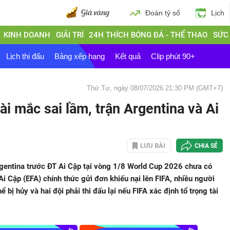
Đoán tỷ số
Lịch
KINH DOANH
GIẢI TRÍ
24H THÍCH BÓNG ĐÁ - THỂ THAO
SỨC
Lịch thi đấu
Bảng xếp hạng
Kết quả
Clip phút 90+
Thứ Tư, ngày 08/07/2026 21:30 PM (GMT+7)
ài mắc sai lầm, trận Argentina và Ai
LƯU BÀI
CHIA SẺ
rgentina trước ĐT Ai Cập tại vòng 1/8 World Cup 2026 chưa có
Ai Cập (EFA) chính thức gửi đơn khiếu nại lên FIFA, nhiều người
 bị hủy và hai đội phải thi đấu lại nếu FIFA xác định tổ trọng tài