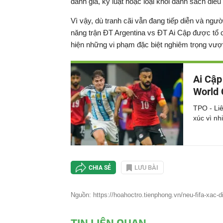
đánh giá, kỷ luật hoặc loại khỏi danh sách điều
Vì vậy, dù tranh cãi vẫn đang tiếp diễn và ng
năng trận ĐT Argentina vs ĐT Ai Cập được tổ ch
hiện những vi phạm đặc biệt nghiêm trọng vượ
Ai Cập
World 
TPO - Liê
xúc vì nh
LƯU BÀI
CHIA SẺ
Nguồn: https://hoahoctro.tienphong.vn/neu-fifa-xac-di
TIN LIÊN QUAN