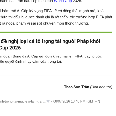
 hành các trận đấu tiếp theo của
World Cup
2026.
ười hâm mộ Ai Cập kỳ vọng FIFA sẽ có động thái mạnh mẽ, khả
ức thi đấu lại được đánh giá là rất thấp, trừ trường hợp FIFA phát
t ra ngoài phạm vi sai sót chuyên môn thông thường.
 đề nghị loại cả tổ trọng tài người Pháp khỏi
Cup 2026
n đoàn Bóng đá Ai Cập gửi đơn khiếu nại lên FIFA, bày tỏ bức
iều quyết định nhạy cảm của trọng tài.
Theo Sơn Trần
(Hoa học trò)
nh-trong-tai-mac-sai-lam-tran...
-
08/07/2026 18:48 PM (GMT+7)