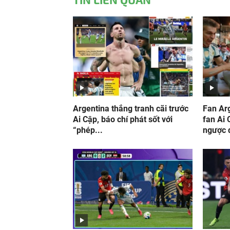
Argentina thắng tranh cãi trước
Fan Arg
Ai Cập, báo chí phát sốt với
fan Ai
“phép...
ngược 