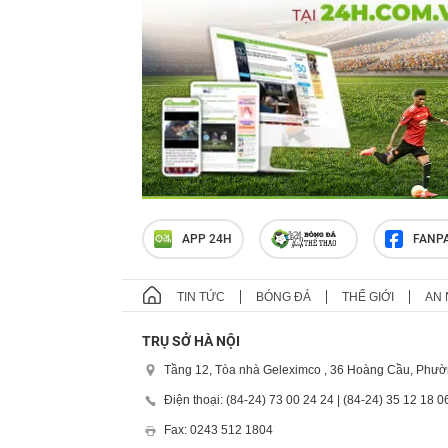
APP 24H
FANP
TIN TỨC
BÓNG ĐÁ
THẾ GIỚI
AN 
TRỤ SỞ HÀ NỘI
Tầng 12, Tòa nhà Geleximco , 36 Hoàng Cầu, Phườ
Điện thoại: (84-24) 73 00 24 24 | (84-24) 35 12 18 0
Fax: 0243 512 1804