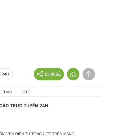
CHIA SẺ
E 24H
Ể THAO
Ô TÔ
CÁO TRỰC TUYẾN 24H
HÔNG TIN ĐIỆN TỬ TỔNG HỢP TRÊN MẠNG.