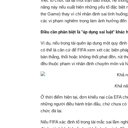
Việc tổ chức đá lại một trận đấu thuộc hệ thố
năng này nếu xuất hiện những yếu tố đặc biệt nh
the Game) thay vì chỉ nhận định sai tình huốn
các vi phạm nghiêm trọng làm ảnh hưởng đến t
Điều cần phân biệt là "áp dụng sai luật" khác 
Ví dụ, nếu trọng tài quên áp dụng một quy định 
có thể là căn cứ để FIFA xem xét các biện pháp
bàn thắng, thổi hoặc không thổi phạt đền, rút 
đều thuộc phạm vi nhận định chuyên môn và hầ
Khả nă
Ở thời điểm hiện tại, đơn khiếu nại của EFA ch
những người điều hành trận đấu, chứ chưa có 
chức đá lại.
Nếu FIFA xác định tổ trọng tài mắc sai lầm ngh