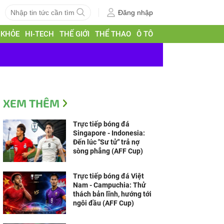
Đăng nhập
 KHỎE
HI-TECH
THẾ GIỚI
THỂ THAO
Ô TÔ
XEM THÊM
Trực tiếp bóng đá
Singapore - Indonesia:
Đến lúc "Sư tử" trả nợ
sòng phẳng (AFF Cup)
Trực tiếp bóng đá Việt
Nam - Campuchia: Thử
thách bản lĩnh, hướng tới
ngôi đầu (AFF Cup)