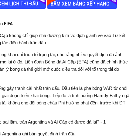
ên FIFA
 Cập không chỉ giúp nhà đương kim vô địch giành vé vào Tứ kết
 tác điều hành trận đấu.
khai chỉ trích tổ trọng tài, cho rằng nhiều quyết định đã ảnh
ừng lại ở đó, Liên đoàn Bóng đá Ai Cập (EFA) cũng đã chính thức
n lý bóng đá thế giới mở cuộc điều tra đối với tổ trọng tài do
ống gây tranh cãi nhất trận đấu. Đầu tiên là pha bóng VAR từ chối
ở giai đoạn triển khai bóng. Tiếp đó là tình huống Hamdy Fathy ngã
 tài không cho đội bóng châu Phi hưởng phạt đền, trước khi ĐT
 Argentina ghi bàn quyết định trận đấu.