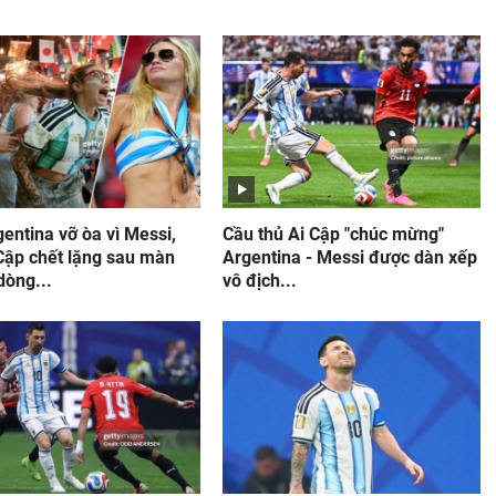
entina vỡ òa vì Messi,
Cầu thủ Ai Cập "chúc mừng"
 Cập chết lặng sau màn
Argentina - Messi được dàn xếp
dòng...
vô địch...