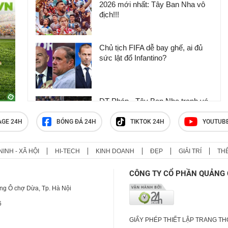
2026 mới nhất: Tây Ban Nha vô
địch!!!
Chủ tịch FIFA dễ bay ghế, ai đủ
sức lật đổ Infantino?
ĐT Pháp - Tây Ban Nha tranh vé
chung kết World Cup 2026, lịch
sử nghiêng về ai?
AGE 24H
BÓNG ĐÁ 24H
TIKTOK 24H
YOUTUB
NINH - XÃ HỘI
HI-TECH
KINH DOANH
ĐẸP
GIẢI TRÍ
TH
Bảng xếp hạng bóng đá World
Cup 2026 mới nhất
CÔNG TY CỔ PHẦN QUẢNG 
ng Ô chợ Dừa, Tp. Hà Nội
6
GIẤY PHÉP THIẾT LẬP TRANG T