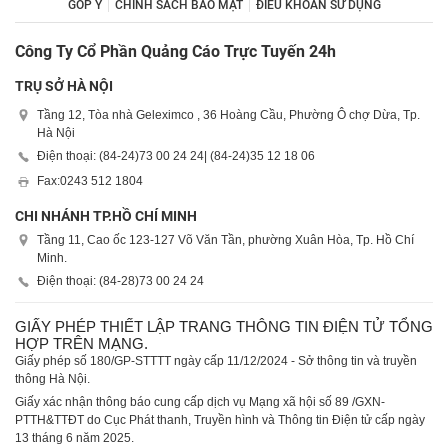
GÓP Ý
CHÍNH SÁCH BẢO MẬT
ĐIỀU KHOẢN SỬ DỤNG
Công Ty Cổ Phần Quảng Cáo Trực Tuyến 24h
TRỤ SỞ HÀ NỘI
Tầng 12, Tòa nhà Geleximco , 36 Hoàng Cầu, Phường Ô chợ Dừa, Tp.
Hà Nội
Điện thoại: (84-24)
73 00 24 24
| (84-24)
35 12 18 06
Fax:
0243 512 1804
CHI NHÁNH TP.HỒ CHÍ MINH
Tầng 11, Cao ốc 123-127 Võ Văn Tần, phường Xuân Hòa, Tp. Hồ Chí
Minh.
Điện thoại: (84-28)
73 00 24 24
GIẤY PHÉP THIẾT LẬP TRANG THÔNG TIN ĐIỆN TỬ TỔNG
HỢP TRÊN MẠNG.
Giấy phép số 180/GP-STTTT ngày cấp 11/12/2024 - Sở thông tin và truyền
thông Hà Nội.
Giấy xác nhận thông báo cung cấp dịch vụ Mạng xã hội số 89 /GXN-
PTTH&TTĐT do Cục Phát thanh, Truyền hình và Thông tin Điện tử cấp ngày
13 tháng 6 năm 2025.