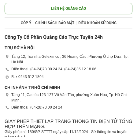
LIÊN HỆ QUẢNG CÁO
GÓP Ý
CHÍNH SÁCH BẢO MẬT
ĐIỀU KHOẢN SỬ DỤNG
Công Ty Cổ Phần Quảng Cáo Trực Tuyến 24h
TRỤ SỞ HÀ NỘI
Tầng 12, Tòa nhà Geleximco , 36 Hoàng Cầu, Phường Ô chợ Dừa, Tp.
Hà Nội
Điện thoại: (84-24)
73 00 24 24
| (84-24)
35 12 18 06
Fax:
0243 512 1804
CHI NHÁNH TP.HỒ CHÍ MINH
Tầng 11, Cao ốc 123-127 Võ Văn Tần, phường Xuân Hòa, Tp. Hồ Chí
Minh.
Điện thoại: (84-28)
73 00 24 24
GIẤY PHÉP THIẾT LẬP TRANG THÔNG TIN ĐIỆN TỬ TỔNG
HỢP TRÊN MẠNG.
Giấy phép số 180/GP-STTTT ngày cấp 11/12/2024 - Sở thông tin và truyền