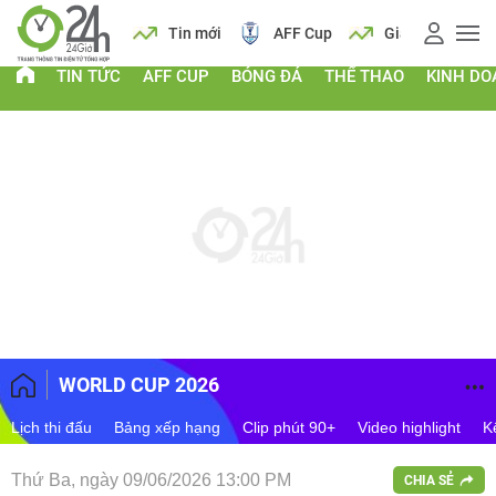
 vàng
Lịch
Tin mới
AFF Cup
Giá vàng
TIN TỨC
AFF CUP
BÓNG ĐÁ
THỂ THAO
KINH D
WORLD CUP 2026
Lịch thi đấu
Bảng xếp hạng
Clip phút 90+
Video highlight
K
Thứ Ba, ngày 09/06/2026 13:00 PM
CHIA SẺ