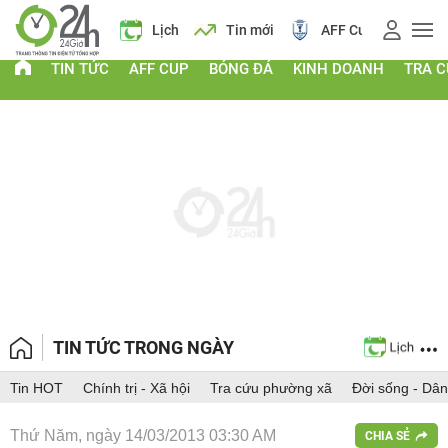
Giá vàng
Lịch
Tin mới
AFF Cup
Giá
TIN TỨC
AFF CUP
BÓNG ĐÁ
KINH DOANH
TRA 
TIN TỨC TRONG NGÀY
Tin HOT
Chính trị - Xã hội
Tra cứu phường xã
Đời sống - Dân
Thứ Năm, ngày 14/03/2013 03:30 AM
CHIA SẺ