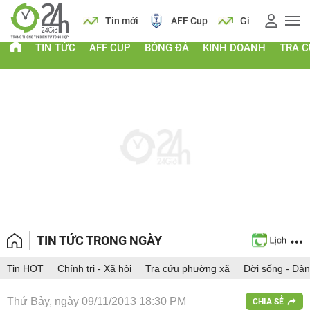
ch
Tin mới
AFF Cup
Giá vàng
Lịch
Ti
TIN TỨC
AFF CUP
BÓNG ĐÁ
KINH DOANH
TRA 
TIN TỨC TRONG NGÀY
Tin HOT
Chính trị - Xã hội
Tra cứu phường xã
Đời sống - Dân
Thứ Bảy, ngày 09/11/2013 18:30 PM
CHIA SẺ