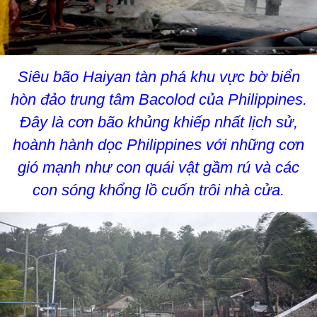
Siêu bão Haiyan tàn phá khu vực bờ biển
hòn đảo trung tâm Bacolod của Philippines.
Đây là cơn bão khủng khiếp nhất lịch sử,
hoành hành dọc Philippines với những cơn
gió mạnh như con quái vật gầm rú và các
con sóng khổng lồ cuốn trôi nhà cửa.