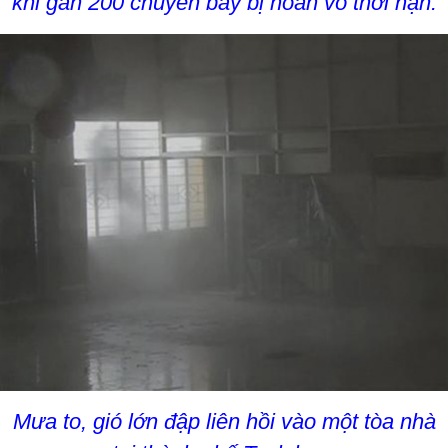
khi gần 200 chuyến bay bị hoãn vô thời hạn.
Mưa to, gió lớn đập liên hồi vào một tòa nhà