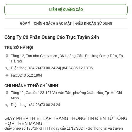
LIÊN HỆ QUẢNG CÁO
GÓP Ý
CHÍNH SÁCH BẢO MẬT
ĐIỀU KHOẢN SỬ DỤNG
Công Ty Cổ Phần Quảng Cáo Trực Tuyến 24h
TRỤ SỞ HÀ NỘI
Tầng 12, Tòa nhà Geleximco , 36 Hoàng Cầu, Phường Ô chợ Dừa, Tp.
Hà Nội
Điện thoại: (84-24)
73 00 24 24
| (84-24)
35 12 18 06
Fax:
0243 512 1804
CHI NHÁNH TP.HỒ CHÍ MINH
Tầng 11, Cao ốc 123-127 Võ Văn Tần, phường Xuân Hòa, Tp. Hồ Chí
Minh.
Điện thoại: (84-28)
73 00 24 24
GIẤY PHÉP THIẾT LẬP TRANG THÔNG TIN ĐIỆN TỬ TỔNG
HỢP TRÊN MẠNG.
Giấy phép số 180/GP-STTTT ngày cấp 11/12/2024 - Sở thông tin và truyền