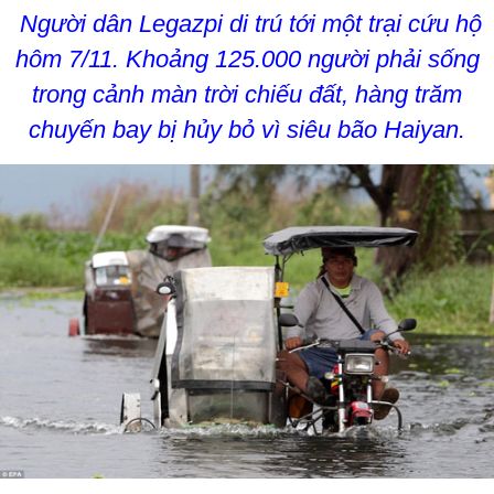
Người dân Legazpi di trú tới một trại cứu hộ
hôm 7/11. Khoảng 125.000 người phải sống
trong cảnh màn trời chiếu đất, hàng trăm
chuyến bay bị hủy bỏ vì siêu bão Haiyan.