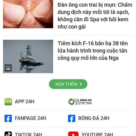
Đàn ông con trai bị mụn: Chấm
dung dịch này mỗi tối là sạch,
không cần đi Spa với bôi kem
như con gái
Tiêm kích F-16 bắn hạ 38 tên
lửa hành trình trong cuộc tấn
công quy mô lớn của Nga
XEM THÊM
APP 24H
FANPAGE 24H
BÓNG ĐÁ 24H
TIKTOK 24H
YOUTUBE 24H