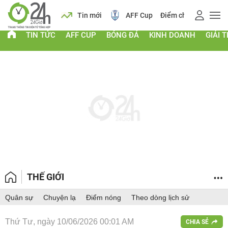
 vàng
Lịch
Tin mới
AFF Cup
Điểm chuẩn 2026
TIN TỨC
AFF CUP
BÓNG ĐÁ
KINH DOANH
GIẢI T
THẾ GIỚI
Quân sự
Chuyện lạ
Điểm nóng
Theo dòng lịch sử
Thứ Tư, ngày 10/06/2026 00:01 AM
CHIA SẺ