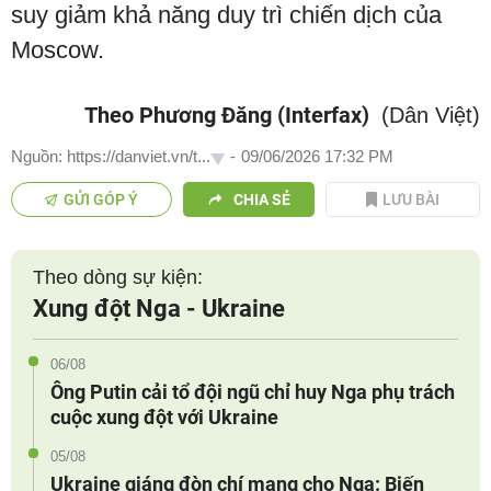
suy giảm khả năng duy trì chiến dịch của
Moscow.
Theo Phương Đăng (Interfax)
(Dân Việt)
Nguồn: https://danviet.vn/t...
-
09/06/2026 17:32 PM
GỬI GÓP Ý
CHIA SẺ
LƯU BÀI
Theo dòng sự kiện:
Xung đột Nga - Ukraine
06/08
Ông Putin cải tổ đội ngũ chỉ huy Nga phụ trách
cuộc xung đột với Ukraine
05/08
Ukraine giáng đòn chí mạng cho Nga: Biến