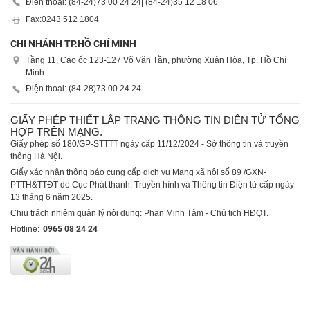
Điện thoại: (84-24)
73 00 24 24
| (84-24)
35 12 18 06
Fax:
0243 512 1804
CHI NHÁNH TP.HỒ CHÍ MINH
Tầng 11, Cao ốc 123-127 Võ Văn Tần, phường Xuân Hòa, Tp. Hồ Chí
Minh.
Điện thoại: (84-28)
73 00 24 24
GIẤY PHÉP THIẾT LẬP TRANG THÔNG TIN ĐIỆN TỬ TỔNG
HỢP TRÊN MẠNG.
Giấy phép số 180/GP-STTTT ngày cấp 11/12/2024 - Sở thông tin và truyền
thông Hà Nội.
Giấy xác nhận thông báo cung cấp dịch vụ Mạng xã hội số 89 /GXN-
PTTH&TTĐT do Cục Phát thanh, Truyền hình và Thông tin Điện tử cấp ngày
13 tháng 6 năm 2025.
Chịu trách nhiệm quản lý nội dung: Phan Minh Tâm - Chủ tịch HĐQT.
Hotline:
0965 08 24 24