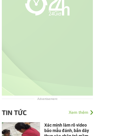
Advertisement
TIN TỨC
Xem thêm
Xác minh làm rõ video
bảo mẫu đánh, bắn dây