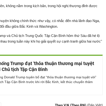
iên, không nằm trong kịch bản, trong hội nghị thượng đỉnh được
huyện không chính thức như vậy, có nhắc đến nhà lãnh đạo Nga,
 đối đầu giữa Bắc Kinh và Washington.
rump và Chủ tịch Trung Quốc Tập Cận Bình hôm thứ Sáu đã hé lộ
hau trong tuần này khi họ giải quyết sự cạnh tranh giữa hai nước"
hống Trump đạt 'thỏa thuận thương mại tuyệt
ới Chủ tịch Tập Cận Bình
ng Donald Trump tuyên bố đạt “thỏa thuận thương mại tuyệt vời”
ịch Tập Cận Bình trước khi rời Bắc Kinh, kết thúc chuyến thăm
Theo V.N (Theo RN)
(Dân Việt)