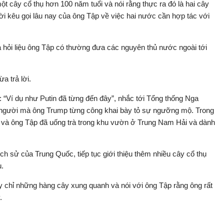
 cây cổ thụ hơn 100 năm tuổi và nói rằng thực ra đó là hai cây
lời kêu gọi lâu nay của ông Tập về việc hai nước cần hợp tác với
hỏi liệu ông Tập có thường đưa các nguyên thủ nước ngoài tới
a trả lời.
: “Ví dụ như Putin đã từng đến đây”, nhắc tới Tổng thống Nga
nh, người mà ông Trump từng công khai bày tỏ sự ngưỡng mộ. Trong
và ông Tập đã uống trà trong khu vườn ở Trung Nam Hải và dành
ch sử của Trung Quốc, tiếp tục giới thiệu thêm nhiều cây cổ thụ
u.
 chỉ những hàng cây xung quanh và nói với ông Tập rằng ông rất
.