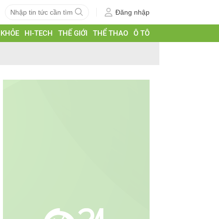
Đăng nhập
 KHỎE
HI-TECH
THẾ GIỚI
THỂ THAO
Ô TÔ