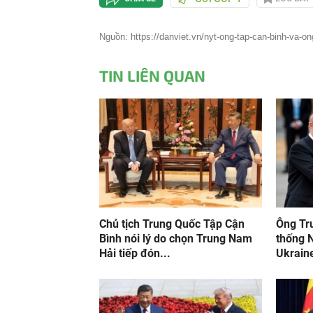
Nguồn: https://danviet.vn/nyt-ong-tap-can-binh-va-on
TIN LIÊN QUAN
Chủ tịch Trung Quốc Tập Cận
Ông Tr
Bình nói lý do chọn Trung Nam
thống N
Hải tiếp đón...
Ukrain