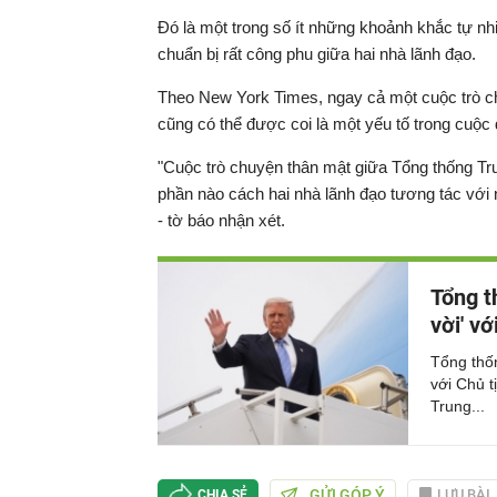
Đó là một trong số ít những khoảnh khắc tự nh
chuẩn bị rất công phu giữa hai nhà lãnh đạo.
Theo New York Times, ngay cả một cuộc trò c
cũng có thể được coi là một yếu tố trong cuộc
"Cuộc trò chuyện thân mật giữa Tổng thống T
phần nào cách hai nhà lãnh đạo tương tác với n
- tờ báo nhận xét.
Tổng t
vời' v
Tổng thố
với Chủ t
Trung...
GỬI GÓP Ý
LƯU BÀI
CHIA SẺ