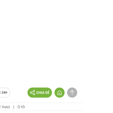
CHIA SẺ
E 24H
Ể THAO
Ô TÔ