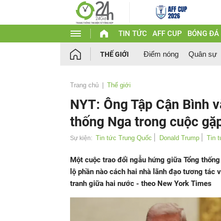
TIN TỨC
AFF CUP
BÓNG ĐÁ
Điểm nóng
Quân sự
THẾ GIỚI
Trang chủ
Thế giới
NYT: Ông Tập Cận Bình v
thống Nga trong cuộc gặp
Tin tức Trung Quốc
Donald Trump
Tin 
Sự kiện:
Một cuộc trao đổi ngẫu hứng giữa Tổng thống
lộ phần nào cách hai nhà lãnh đạo tương tác v
tranh giữa hai nước - theo New York Times