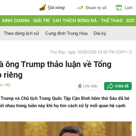
Đoán tỷ số
Lịch
KINH DOANH
GIẢI TRÍ
24H THÍCH BÓNG ĐÁ - THỂ THAO
SỨC
Theo dòng lịch sử
Cung đình Trung Hoa
Dài kỳ
Thứ Bảy, ngày 16/05/2026 13:00 PM (GMT+7)
à ông Trump thảo luận về Tổng
 riêng
tức Mỹ
LƯU BÀI
CHIA SẺ
 Trump và Chủ tịch Trung Quốc Tập Cận Bình hôm thứ Sáu đã hé
ới nhau trong tuần này khi họ tìm cách xử lý mối quan hệ cạnh