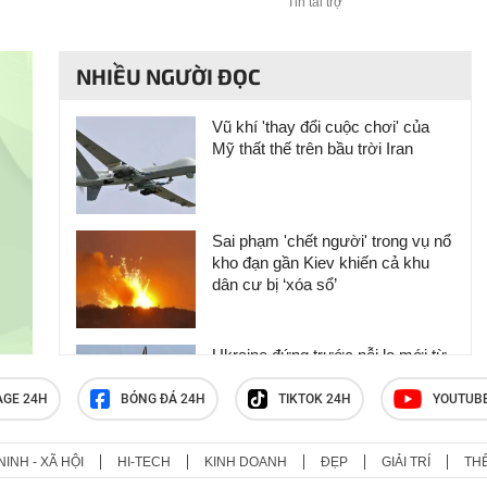
Tin tài trợ
NHIỀU NGƯỜI ĐỌC
Vũ khí 'thay đổi cuộc chơi' của
Mỹ thất thế trên bầu trời Iran
Sai phạm 'chết người' trong vụ nổ
kho đạn gần Kiev khiến cả khu
dân cư bị ‘xóa sổ’
Ukraine đứng trước nỗi lo mới từ
tên lửa Triều Tiên
AGE 24H
BÓNG ĐÁ 24H
TIKTOK 24H
YOUTUB
NINH - XÃ HỘI
HI-TECH
KINH DOANH
ĐẸP
GIẢI TRÍ
TH
Khoảnh khắc nghẹt thở khi máy