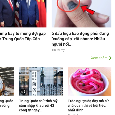
ump bày tỏ mong đợi gặp
5 dấu hiệu báo động phổi đang
ch Trung Quốc Tập Cận
"xuống cấp" rất nhanh: Nhiều
người hối...
Tin tài trợ
Xem thêm
ung Quốc
Trung Quốc chỉ trích Mỹ
Trào ngược dạ dày mà cứ
g sông
cấm nhập khẩu với 43
chủ quan thì sẽ hối tiếc,
công ty ngay...
nhất định...