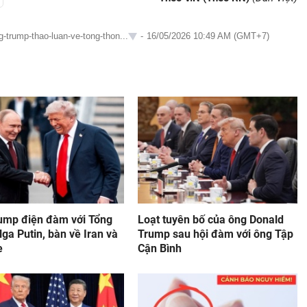
g-trump-thao-luan-ve-tong-thon...
-
16/05/2026 10:49 AM (GMT+7)
ump điện đàm với Tổng
Loạt tuyên bố của ông Donald
ga Putin, bàn về Iran và
Trump sau hội đàm với ông Tập
e
Cận Bình