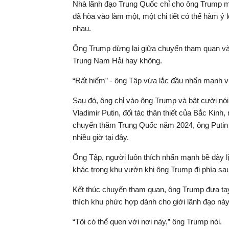
Nhà lãnh đạo Trung Quốc chỉ cho ông Trump một
đã hòa vào làm một, một chi tiết có thể hàm ý 
nhau.
Ông Trump dừng lại giữa chuyến tham quan và 
Trung Nam Hải hay không.
“Rất hiếm” - ông Tập vừa lắc đầu nhấn mạnh vừ
Sau đó, ông chỉ vào ông Trump và bật cười nói
Vladimir Putin, đối tác thân thiết của Bắc Ki
chuyến thăm Trung Quốc năm 2024, ông Putin 
nhiều giờ tại đây.
Ông Tập, người luôn thích nhấn mạnh bề dày lị
khác trong khu vườn khi ông Trump đi phía sa
Kết thúc chuyến tham quan, ông Trump đưa tay
thích khu phức hợp dành cho giới lãnh đạo này
“Tôi có thể quen với nơi này,” ông Trump nói.