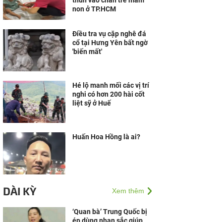
thun vào chân trẻ mầm
non ở TP.HCM
Điều tra vụ cặp nghê đá
cổ tại Hưng Yên bất ngờ
'biến mất'
Hé lộ manh mối các vị trí
nghi có hơn 200 hài cốt
liệt sỹ ở Huế
Huấn Hoa Hồng là ai?
DÀI KỲ
Xem thêm
‘Quan bà’ Trung Quốc bị
ép dùng nhan sắc giúp