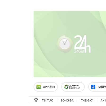
APP 24H
FANP
TIN TỨC
BÓNG ĐÁ
THẾ GIỚI
AN 