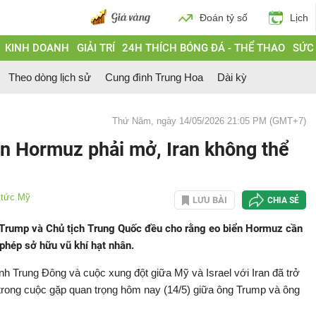
Đoán tỷ số
Lịch
KINH DOANH
GIẢI TRÍ
24H THÍCH BÓNG ĐÁ - THỂ THAO
SỨC
Theo dòng lịch sử
Cung đình Trung Hoa
Dài kỳ
Thứ Năm, ngày 14/05/2026 21:05 PM (GMT+7)
iển Hormuz phải mở, Iran không thể
 tức Mỹ
LƯU BÀI
CHIA SẺ
 Trump và Chủ tịch Trung Quốc đều cho rằng eo biển Hormuz cần
 phép sở hữu vũ khí hạt nhân.
nh Trung Đông và cuộc xung đột giữa Mỹ và Israel với Iran đã trở
 trong cuộc gặp quan trọng hôm nay (14/5) giữa ông Trump và ông