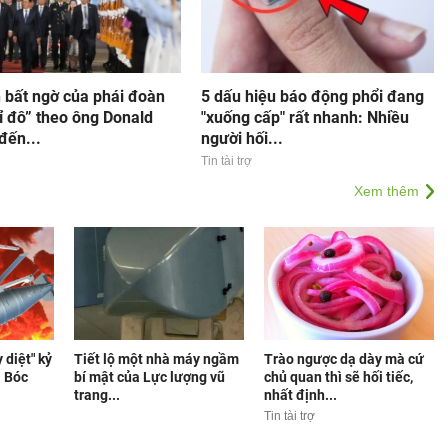
 bất ngờ của phái đoàn
5 dấu hiệu báo động phổi đang
ỉ đô” theo ông Donald
"xuống cấp" rất nhanh: Nhiều
đến...
người hối...
Tin tài trợ
Xem thêm
 diệt" kỷ
Tiết lộ một nhà máy ngầm
Trào ngược dạ dày mà cứ
: Bóc
bí mật của Lực lượng vũ
chủ quan thì sẽ hối tiếc,
trang...
nhất định...
Tin tài trợ