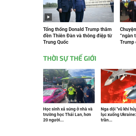
Tổng thống Donald Trump thăm
Chuyện
đền Thiên Đàn và thông điệp từ
“ngàn t
Trung Quốc
Trump 
THỜI SỰ THẾ GIỚI
Học sinh xả súng ở nhà và
Nga dội "vũ khí hủy
trường học Thái Lan, hơn
lục xuống Ukraine
20 người...
trần...