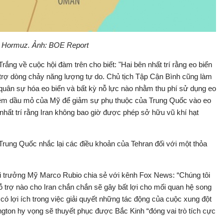
n Hormuz. Ảnh: BOE Report
ng về cuộc hội đàm trên cho biết: "Hai bên nhất trí rằng eo biển
 trợ dòng chảy năng lượng tự do. Chủ tịch Tập Cận Bình cũng làm
 quân sự hóa eo biển và bất kỳ nỗ lực nào nhằm thu phí sử dụng eo
hêm dầu mỏ của Mỹ để giảm sự phụ thuộc của Trung Quốc vào eo
nhất trí rằng Iran không bao giờ được phép sở hữu vũ khí hạt
Trung Quốc nhắc lại các điều khoản của Tehran đối với một thỏa
i trưởng Mỹ Marco Rubio chia sẻ với kênh Fox News: “Chúng tôi
ỗ trợ nào cho Iran chắn chắn sẽ gây bất lợi cho mối quan hệ song
ó lợi ích trong việc giải quyết những tác động của cuộc xung đột
gton hy vọng sẽ thuyết phục được Bắc Kinh “đóng vai trò tích cực