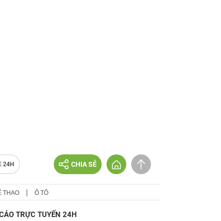
CHIA SẺ
E 24H
Ể THAO
Ô TÔ
CÁO TRỰC TUYẾN 24H