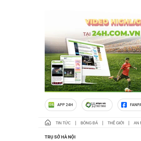
APP 24H
FANP
TIN TỨC
BÓNG ĐÁ
THẾ GIỚI
AN 
TRỤ SỞ HÀ NỘI