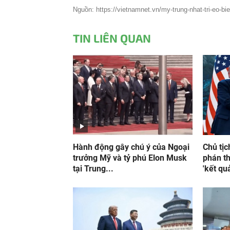
Nguồn: https://vietnamnet.vn/my-trung-nhat-tri-eo-bi
TIN LIÊN QUAN
Hành động gây chú ý của Ngoại
Chủ tị
trưởng Mỹ và tỷ phú Elon Musk
phán t
tại Trung...
'kết quả