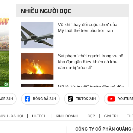
NHIỀU NGƯỜI ĐỌC
Vũ khí 'thay đổi cuộc chơi' của
Mỹ thất thế trên bầu trời Iran
Sai phạm 'chết người' trong vụ nổ
kho đạn gần Kiev khiến cả khu
dân cư bị ‘xóa sổ’
Mỹ lộ "tử huyệt" trước đòn trả đũa
khốc liệt của Iran, ông Trump nổi
cơn thịnh nộ
AGE 24H
BÓNG ĐÁ 24H
TIKTOK 24H
YOUTUB
NINH - XÃ HỘI
HI-TECH
KINH DOANH
ĐẸP
GIẢI TRÍ
TH
Ukraine đứng trước nỗi lo mới từ
tên lửa Triều Tiên
CÔNG TY CỔ PHẦN QUẢNG 