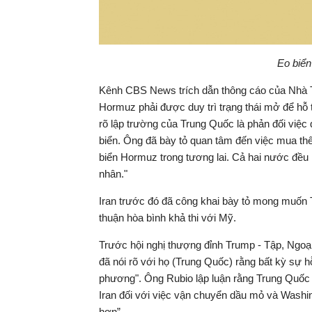
Eo biể
Kênh CBS News trích dẫn thông cáo của Nhà Trắ
Hormuz phải được duy trì trạng thái mở để hỗ
rõ lập trường của Trung Quốc là phản đối việc
biển. Ông đã bày tỏ quan tâm đến việc mua t
biển Hormuz trong tương lai. Cả hai nước đều 
nhân."
Iran trước đó đã công khai bày tỏ mong muốn 
thuận hòa bình khả thi với Mỹ.
Trước hội nghị thượng đỉnh Trump - Tập, Ngoạ
đã nói rõ với họ (Trung Quốc) rằng bất kỳ sự h
phương". Ông Rubio lập luận rằng Trung Quốc c
Iran đối với việc vận chuyển dầu mỏ và Washin
hơn”.