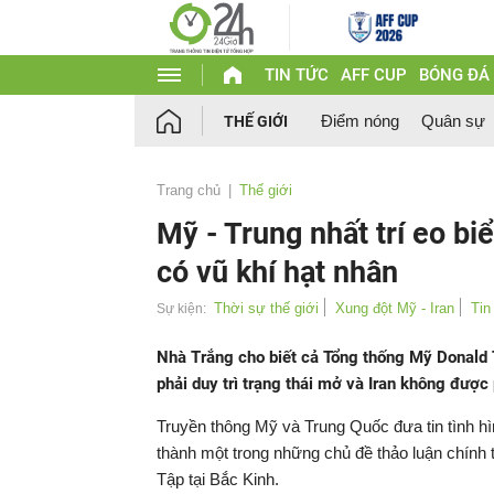
TIN TỨC
AFF CUP
BÓNG ĐÁ
Điểm nóng
Quân sự
THẾ GIỚI
Trang chủ
Thế giới
Mỹ - Trung nhất trí eo b
có vũ khí hạt nhân
Thời sự thế giới
Xung đột Mỹ - Iran
Tin
Sự kiện:
Nhà Trắng cho biết cả Tổng thống Mỹ Donald
phải duy trì trạng thái mở và Iran không được
Truyền thông Mỹ và Trung Quốc đưa tin tình hì
thành một trong những chủ đề thảo luận chính
Tập tại Bắc Kinh.