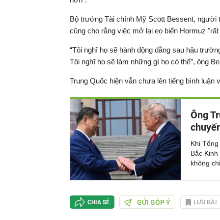
Bộ trưởng Tài chính Mỹ Scott Bessent, người 
cũng cho rằng việc mở lại eo biển Hormuz "rất 
“Tôi nghĩ họ sẽ hành động đằng sau hậu trường, 
Tôi nghĩ họ sẽ làm những gì họ có thể”, ông B
Trung Quốc hiện vẫn chưa lên tiếng bình luận
Ông Tr
chuyến
Khi Tổng
Bắc Kinh
không chỉ
GỬI GÓP Ý
LƯU BÀI
CHIA SẺ