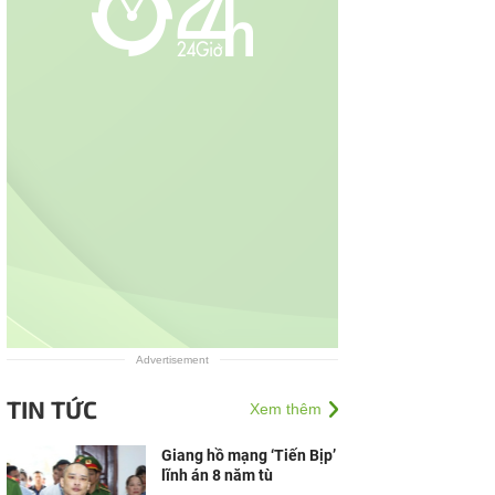
Advertisement
TIN TỨC
Xem thêm
Giang hồ mạng ‘Tiến Bịp’
lĩnh án 8 năm tù