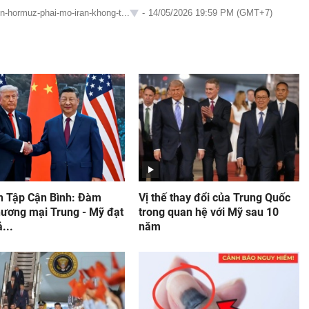
en-hormuz-phai-mo-iran-khong-t...
-
14/05/2026 19:59 PM (GMT+7)
ch Tập Cận Bình: Đàm
Vị thế thay đổi của Trung Quốc
hương mại Trung - Mỹ đạt
trong quan hệ với Mỹ sau 10
...
năm