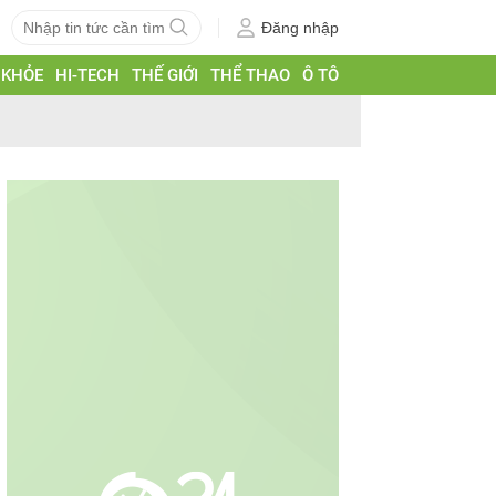
Đăng nhập
 KHỎE
HI-TECH
THẾ GIỚI
THỂ THAO
Ô TÔ