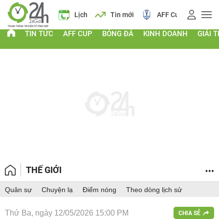
Giá vàng
Lịch
Tin mới
AFF Cup
Điểm chu
TIN TỨC
AFF CUP
BÓNG ĐÁ
KINH DOANH
GIẢI T
THẾ GIỚI
Quân sự
Chuyện lạ
Điểm nóng
Theo dòng lịch sử
Thứ Ba, ngày 12/05/2026 15:00 PM
CHIA SẺ