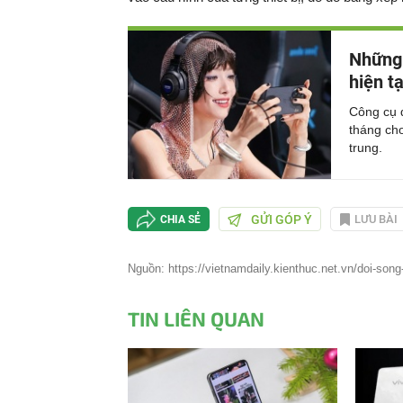
Những 
hiện tạ
Công cụ 
tháng ch
trung.
GỬI GÓP Ý
LƯU BÀI
CHIA SẺ
Nguồn: https://vietnamdaily.kienthuc.net.vn/doi-so
TIN LIÊN QUAN