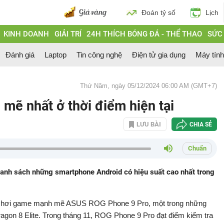
Đoán tỷ số
Lịch
KINH DOANH
GIẢI TRÍ
24H THÍCH BÓNG ĐÁ - THỂ THAO
SỨC
Đánh giá
Laptop
Tin công nghệ
Điện tử gia dụng
Máy tín
Thứ Năm, ngày 05/12/2024 06:00 AM (GMT+7)
ẽ nhất ở thời điểm hiện tại
LƯU BÀI
CHIA SẺ
Chuẩn
nh sách những smartphone Android có hiệu suất cao nhất trong
 chơi game mạnh mẽ ASUS ROG Phone 9 Pro, một trong những
agon 8 Elite. Trong tháng 11, ROG Phone 9 Pro đạt điểm kiểm tra