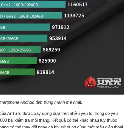
artphone Android tầm trung mạnh mẽ nhất.
 của AnTuTu được xây dựng dựa trên nhiều yếu tố, trong đó yêu
.000 bài kiểm tra mỗi tháng. Kết quả có thể khác nhau tùy thuộc
 hạng có thể thay đổi ngay cả khi sử dụng cùng một mẫu điện thoại.