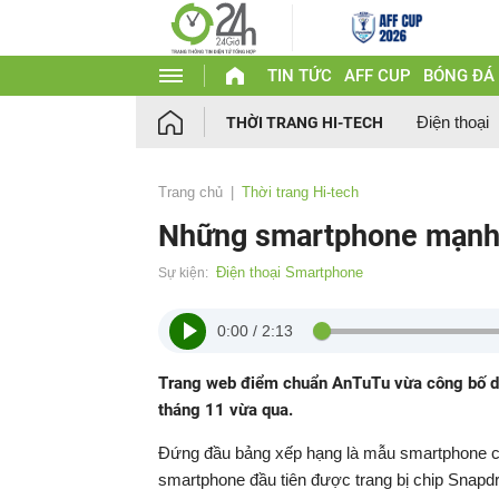
TIN TỨC
AFF CUP
BÓNG ĐÁ
Điện thoại
THỜI TRANG HI-TECH
Trang chủ
Thời trang Hi-tech
Những smartphone mạnh m
Điện thoại Smartphone
Sự kiện:
0:00
/
2:13
Trang web điểm chuẩn AnTuTu vừa công bố da
tháng 11 vừa qua.
Đứng đầu bảng xếp hạng là mẫu smartphone
smartphone đầu tiên được trang bị chip Snapdr