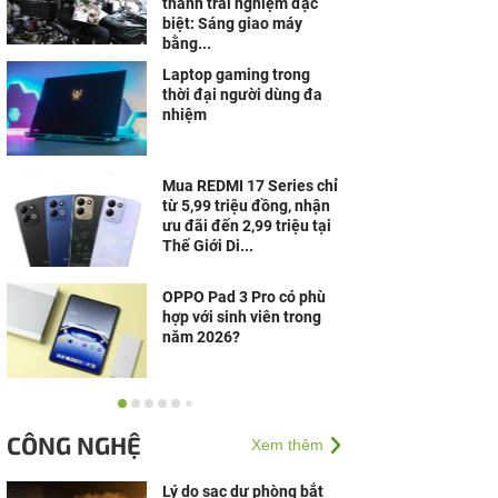
thành trải nghiệm đặc
biệt: Sáng giao máy
bằng...
Laptop gaming trong
thời đại người dùng đa
nhiệm
Mua REDMI 17 Series chỉ
từ 5,99 triệu đồng, nhận
ưu đãi đến 2,99 triệu tại
Thế Giới Di...
OPPO Pad 3 Pro có phù
hợp với sinh viên trong
năm 2026?
Giải mã cách đặt tên
đồng hồ Garmin: Có phải
CÔNG NGHỆ
Xem thêm
số càng lớn là càng cao
cấp?
Lý do sạc dự phòng bắt