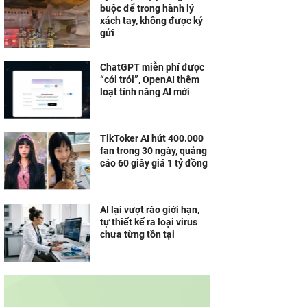
buộc để trong hành lý
Galaxy Tab S10+ còn
xách tay, không được ký
đáng cân nhắc khi Tab
gửi
S11 đã xuất hiện?
ChatGPT miễn phí được
“cởi trói”, OpenAI thêm
loạt tính năng AI mới
TikToker AI hút 400.000
fan trong 30 ngày, quảng
cáo 60 giây giá 1 tỷ đồng
AI lại vượt rào giới hạn,
tự thiết kế ra loại virus
chưa từng tồn tại