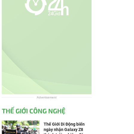
Advertisement
THẾ GIỚI CÔNG NGHỆ
Thế Giới Di Động biến
ngày nhận Galaxy Z8