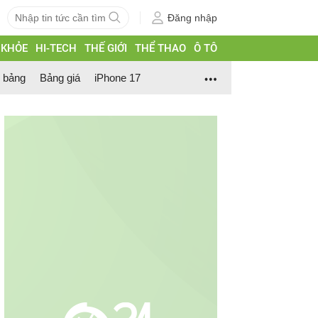
Đăng nhập
 KHỎE
HI-TECH
THẾ GIỚI
THỂ THAO
Ô TÔ
h bảng
Bảng giá
iPhone 17