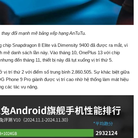
m thay đổi mạnh mẽ bảng xếp hạng AnTuTu.
g chip Snapdragon 8 Elite và Dimensity 9400 đã được ra mắt, vì
h mẽ danh sách lần này. Vào tháng 10, OnePlus 13 với chip
ưng đến tháng 11, thiết bị này đã tụt xuống vị trí thứ 5.
vị trí thứ 2 với điểm số trung bình 2.860.505. Sự khác biệt giữa
ROG Phone 9 Pro giành được vị trí cao nhờ hệ thống làm mát hiệu
ong các tác vụ nặng.