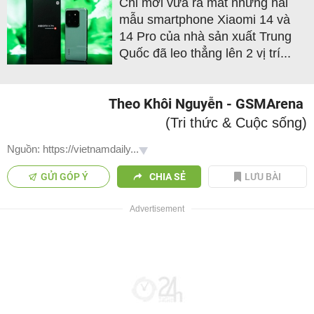
Chỉ mới vừa ra mắt nhưng hai
mẫu smartphone Xiaomi 14 và
14 Pro của nhà sản xuất Trung
Quốc đã leo thẳng lên 2 vị trí...
Theo Khôi Nguyễn - GSMArena
(Tri thức & Cuộc sống)
Nguồn: https://vietnamdaily...
GỬI GÓP Ý
CHIA SẺ
LƯU BÀI