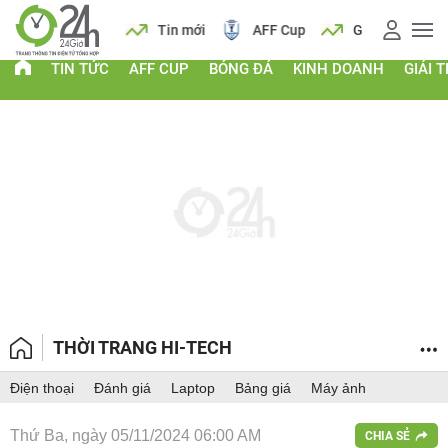
 vàng
Lịch
Tin mới
AFF Cup
Giá vàng
TIN TỨC
AFF CUP
BÓNG ĐÁ
KINH DOANH
GIẢI T
THỜI TRANG HI-TECH
Điện thoại
Đánh giá
Laptop
Bảng giá
Máy ảnh
Thứ Ba, ngày 05/11/2024 06:00 AM
CHIA SẺ