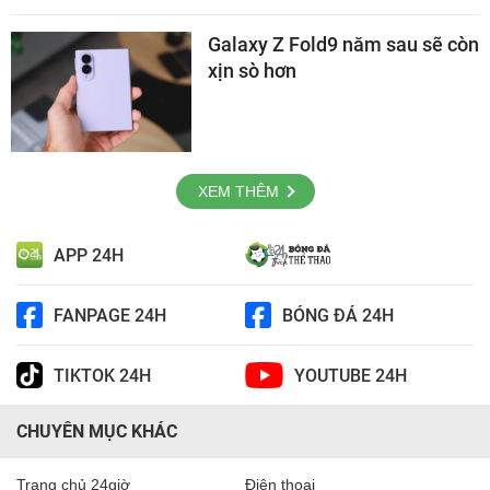
Galaxy Z Fold9 năm sau sẽ còn
xịn sò hơn
XEM THÊM
APP 24H
FANPAGE 24H
BÓNG ĐÁ 24H
TIKTOK 24H
YOUTUBE 24H
CHUYÊN MỤC KHÁC
Trang chủ 24giờ
Điện thoại