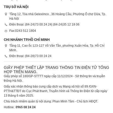
TRỤ SỞ HÀ NỘI
Tầng 12, Tòa nhà Geleximco , 36 Hoàng Cầu, Phường Ô chợ Dừa, Tp.
Hà Nội
Điện thoại: (84-24)
73 00 24 24
| (84-24)
35 12 18 06
Fax:
0243 512 1804
CHI NHÁNH TP.HỒ CHÍ MINH
Tầng 11, Cao ốc 123-127 Võ Văn Tần, phường Xuân Hòa, Tp. Hồ Chí
Minh.
Điện thoại: (84-28)
73 00 24 24
GIẤY PHÉP THIẾT LẬP TRANG THÔNG TIN ĐIỆN TỬ TỔNG
HỢP TRÊN MẠNG.
Giấy phép số 180/GP-STTTT ngày cấp 11/12/2024 - Sở thông tin và truyền
thông Hà Nội.
Giấy xác nhận thông báo cung cấp dịch vụ Mạng xã hội số 89 /GXN-
PTTH&TTĐT do Cục Phát thanh, Truyền hình và Thông tin Điện tử cấp ngày
13 tháng 6 năm 2025.
Chịu trách nhiệm quản lý nội dung: Phan Minh Tâm - Chủ tịch HĐQT.
Hotline:
0965 08 24 24