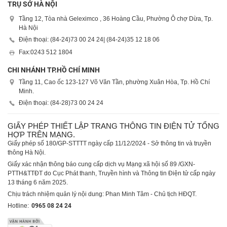
TRỤ SỞ HÀ NỘI
Tầng 12, Tòa nhà Geleximco , 36 Hoàng Cầu, Phường Ô chợ Dừa, Tp.
Hà Nội
Điện thoại: (84-24)
73 00 24 24
| (84-24)
35 12 18 06
Fax:
0243 512 1804
CHI NHÁNH TP.HỒ CHÍ MINH
Tầng 11, Cao ốc 123-127 Võ Văn Tần, phường Xuân Hòa, Tp. Hồ Chí
Minh.
Điện thoại: (84-28)
73 00 24 24
GIẤY PHÉP THIẾT LẬP TRANG THÔNG TIN ĐIỆN TỬ TỔNG
HỢP TRÊN MẠNG.
Giấy phép số 180/GP-STTTT ngày cấp 11/12/2024 - Sở thông tin và truyền
thông Hà Nội.
Giấy xác nhận thông báo cung cấp dịch vụ Mạng xã hội số 89 /GXN-
PTTH&TTĐT do Cục Phát thanh, Truyền hình và Thông tin Điện tử cấp ngày
13 tháng 6 năm 2025.
Chịu trách nhiệm quản lý nội dung: Phan Minh Tâm - Chủ tịch HĐQT.
Hotline:
0965 08 24 24