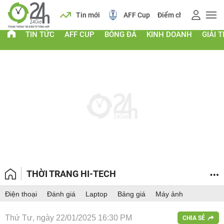
 vàng
Lịch
Tin mới
AFF Cup
Điểm chuẩn 2026
TIN TỨC
AFF CUP
BÓNG ĐÁ
KINH DOANH
GIẢI T
THỜI TRANG HI-TECH
Điện thoại
Đánh giá
Laptop
Bảng giá
Máy ảnh
Thứ Tư, ngày 22/01/2025 16:30 PM
CHIA SẺ