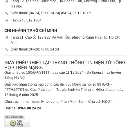
Tầng 12, Tòa nhà Geleximco , 36 Hoàng Cầu, Phường Ô chợ Dừa, Tp.
Hà Nội
Điện thoại: (84-24)
73 00 24 24
| (84-24)
35 12 18 06
Fax:
0243 512 1804
CHI NHÁNH TP.HỒ CHÍ MINH
Tầng 11, Cao ốc 123-127 Võ Văn Tần, phường Xuân Hòa, Tp. Hồ Chí
Minh.
Điện thoại: (84-28)
73 00 24 24
GIẤY PHÉP THIẾT LẬP TRANG THÔNG TIN ĐIỆN TỬ TỔNG
HỢP TRÊN MẠNG.
Giấy phép số 180/GP-STTTT ngày cấp 11/12/2024 - Sở thông tin và truyền
thông Hà Nội.
Giấy xác nhận thông báo cung cấp dịch vụ Mạng xã hội số 89 /GXN-
PTTH&TTĐT do Cục Phát thanh, Truyền hình và Thông tin Điện tử cấp ngày
13 tháng 6 năm 2025.
Chịu trách nhiệm quản lý nội dung: Phan Minh Tâm - Chủ tịch HĐQT.
Hotline:
0965 08 24 24