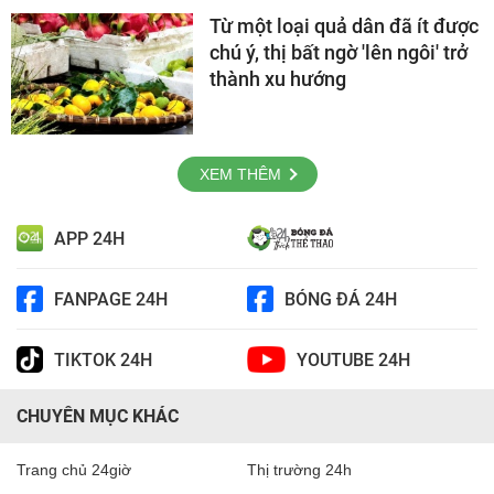
Từ một loại quả dân đã ít được
chú ý, thị bất ngờ 'lên ngôi' trở
thành xu hướng
XEM THÊM
APP 24H
FANPAGE 24H
BÓNG ĐÁ 24H
TIKTOK 24H
YOUTUBE 24H
CHUYÊN MỤC KHÁC
Trang chủ 24giờ
Thị trường 24h