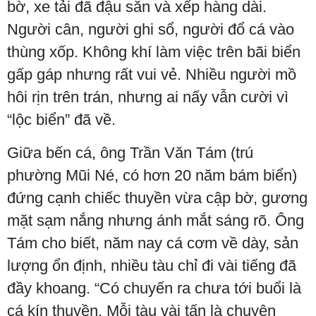
bờ, xe tải đã đậu sẵn và xếp hàng dài.
Người cân, người ghi sổ, người đổ cá vào
thùng xốp. Không khí làm việc trên bãi biển
gấp gáp nhưng rất vui vẻ. Nhiều người mồ
hôi rịn trên trán, nhưng ai nấy vẫn cười vì
“lộc biển” đã về.
Giữa bến cá, ông Trần Văn Tám (trú
phường Mũi Né, có hơn 20 năm bám biển)
đứng cạnh chiếc thuyền vừa cập bờ, gương
mặt sạm nắng nhưng ánh mắt sáng rõ. Ông
Tám cho biết, năm nay cá cơm về dày, sản
lượng ổn định, nhiều tàu chỉ đi vài tiếng đã
đầy khoang. “Có chuyến ra chưa tới buổi là
cá kín thuyền. Mỗi tàu vài tấn là chuyện