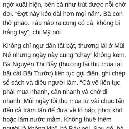
ngờ xuất hiện, bến cá như trút được nỗi chờ
đợi. “Đợt này kéo dài hơn mọi năm. Bà con
thở phào. Tàu nào ra cũng có cá, không bị
trắng tay”, chị Mỹ nói.
Không chỉ ngư dân tất bật, thương lái ở Mũi
Né những ngày này cũng “chạy” không kém.
Bà Nguyễn Thị Bảy (thương lái thu mua tại
bãi cát Bãi Trước) liên tục gọi điện, ghi chép
sổ sách và điều người làm. “Cá về liên tục,
phải mua nhanh, cân nhanh và chở đi
nhanh. Mỗi ngày tôi thu mua từ vài chục tấn
đến cả trăm tấn để đưa về lò hấp, phơi khô
hoặc làm nước mắm. Không thuê thêm
người là không kịp”, bà Bảy nói. Sau đó, bà