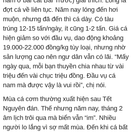
năm ở bãi cát Bãi Trước) giải thích: Lóng là
đợt cá về liên tục. Năm nay lóng đến hơi
muộn, nhưng đã đến thì cá dày. Có tàu
trúng 12-15 tấn/ngày, ít cũng 1-2 tấn. Giá cá
hiện giảm so với đầu vụ, dao động khoảng
19.000-22.000 đồng/kg tùy loại, nhưng nhờ
sản lượng cao nên ngư dân vẫn có lãi. “Mấy
ngày qua, mỗi bạn thuyền chia nhau từ vài
triệu đến vài chục triệu đồng. Đầu vụ cá
nam mà được vậy là vui rồi”, chị nói.
Mùa cá cơm thường xuất hiện sau Tết
Nguyên đán. Thế nhưng năm nay, tháng 2
âm lịch trôi qua mà biển vẫn “im”. Nhiều
người lo lắng vì sợ mất mùa. Đến khi cá bất