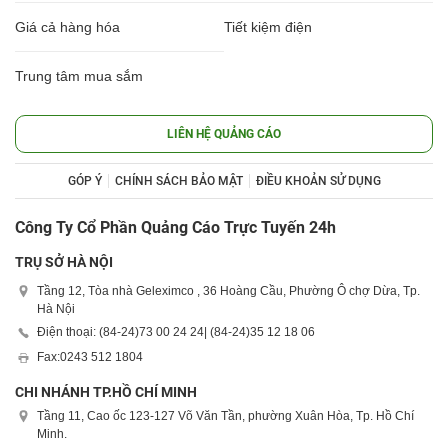
Giá cả hàng hóa
Tiết kiệm điện
Trung tâm mua sắm
LIÊN HỆ QUẢNG CÁO
GÓP Ý
CHÍNH SÁCH BẢO MẬT
ĐIỀU KHOẢN SỬ DỤNG
Công Ty Cổ Phần Quảng Cáo Trực Tuyến 24h
TRỤ SỞ HÀ NỘI
Tầng 12, Tòa nhà Geleximco , 36 Hoàng Cầu, Phường Ô chợ Dừa, Tp.
Hà Nội
Điện thoại: (84-24)
73 00 24 24
| (84-24)
35 12 18 06
Fax:
0243 512 1804
CHI NHÁNH TP.HỒ CHÍ MINH
Tầng 11, Cao ốc 123-127 Võ Văn Tần, phường Xuân Hòa, Tp. Hồ Chí
Minh.