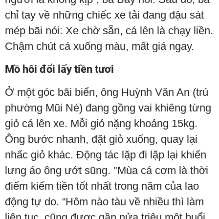
chỉ tay về những chiếc xe tải đang đậu sát
mép bãi nói: Xe chờ sẵn, cá lên là chạy liền.
Chậm chút cá xuống màu, mất giá ngay.
Mồ hôi đổi lấy tiền tươi
Ở một góc bãi biển, ông Huỳnh Văn An (trú
phường Mũi Né) đang gồng vai khiêng từng
giỏ cá lên xe. Mỗi giỏ nặng khoảng 15kg.
Ông bước nhanh, đặt giỏ xuống, quay lại
nhấc giỏ khác. Động tác lặp đi lặp lại khiến
lưng áo ông ướt sũng. "Mùa cá cơm là thời
điểm kiếm tiền tốt nhất trong năm của lao
động tự do. “Hôm nào tàu về nhiều thì làm
liên tục, cũng được gần nửa triệu một buổi.