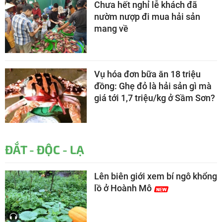
Chưa hết nghỉ lễ khách đã
nườm nượp đi mua hải sản
mang về
Vụ hóa đơn bữa ăn 18 triệu
đồng: Ghẹ đỏ là hải sản gì mà
giá tới 1,7 triệu/kg ở Sầm Sơn?
ĐẮT - ĐỘC - LẠ
Lên biên giới xem bí ngô khổng
lồ ở Hoành Mô