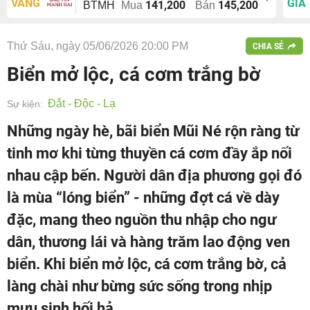
VÀNG
GIÁ
141,200
145,200
BTMH
Mua
Bán
Thứ Sáu, ngày 05/06/2026 20:00 PM
CHIA SẺ
Biển mở lộc, cá cơm trắng bờ
Đắt - Độc - Lạ
Sự kiện:
Những ngày hè, bãi biển Mũi Né rộn ràng từ
tinh mơ khi từng thuyền cá cơm đầy ắp nối
nhau cập bến. Người dân địa phương gọi đó
là mùa “lóng biển” - những đợt cá về dày
đặc, mang theo nguồn thu nhập cho ngư
dân, thương lái và hàng trăm lao động ven
biển. Khi biển mở lộc, cá cơm trắng bờ, cả
làng chài như bừng sức sống trong nhịp
mưu sinh hối hả.