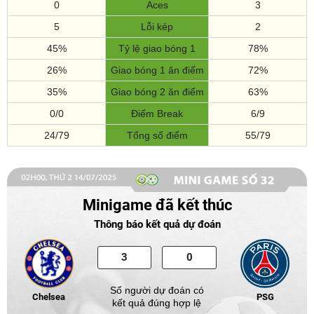
0
Aces
3
5
Lỗi kép
2
45%
Tỷ lệ giao bóng 1
78%
26%
Giao bóng 1 ăn điểm
72%
35%
Giao bóng 2 ăn điểm
63%
0/0
Điểm Break
6/9
24/79
Tổng số điểm
55/79
Minigame đã kết thúc
Thông báo kết quả dự đoán
Số người dự đoán có
Chelsea
PSG
kết quả đúng hợp lệ