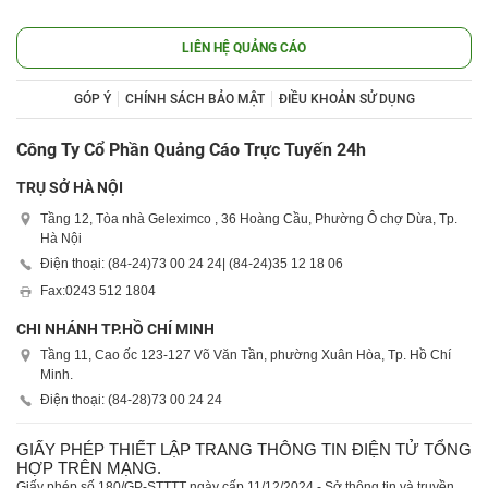
LIÊN HỆ QUẢNG CÁO
GÓP Ý
CHÍNH SÁCH BẢO MẬT
ĐIỀU KHOẢN SỬ DỤNG
Công Ty Cổ Phần Quảng Cáo Trực Tuyến 24h
TRỤ SỞ HÀ NỘI
Tầng 12, Tòa nhà Geleximco , 36 Hoàng Cầu, Phường Ô chợ Dừa, Tp.
Hà Nội
Điện thoại: (84-24)
73 00 24 24
| (84-24)
35 12 18 06
Fax:
0243 512 1804
CHI NHÁNH TP.HỒ CHÍ MINH
Tầng 11, Cao ốc 123-127 Võ Văn Tần, phường Xuân Hòa, Tp. Hồ Chí
Minh.
Điện thoại: (84-28)
73 00 24 24
GIẤY PHÉP THIẾT LẬP TRANG THÔNG TIN ĐIỆN TỬ TỔNG
HỢP TRÊN MẠNG.
Giấy phép số 180/GP-STTTT ngày cấp 11/12/2024 - Sở thông tin và truyền