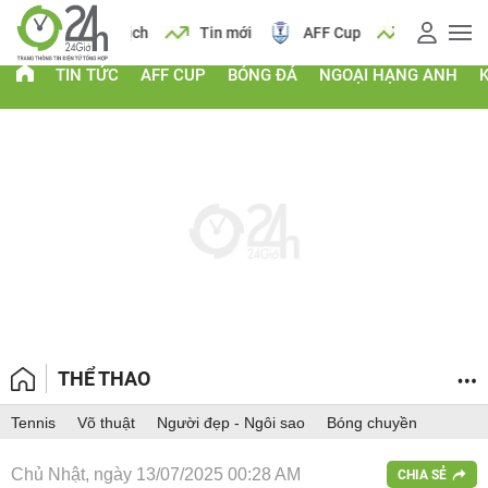
 vàng
Lịch
Tin mới
AFF Cup
Giá vàng
TIN TỨC
AFF CUP
BÓNG ĐÁ
NGOẠI HẠNG ANH
THỂ THAO
Tennis
Võ thuật
Người đẹp - Ngôi sao
Bóng chuyền
Chủ Nhật, ngày 13/07/2025 00:28 AM
CHIA SẺ