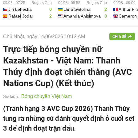
09/08 - 07:25
Rogers Cup
09/08 - 08:55
Rogers Cup
09/08 - 09:00
Jiri Lehecka
0
Elina Svitolina
2
Arthur Fil
Rafael Jodar
2
Amanda Anisimova
0
Cameron 
Chủ Nhật, ngày 14/06/2026 10:12 AM
CHIA SẺ
Trực tiếp bóng chuyền nữ
Kazakhstan - Việt Nam: Thanh
Thúy định đoạt chiến thắng (AVC
Nations Cup) (Kết thúc)
Bóng chuyền Việt Nam
Sự kiện:
(Tranh hạng 3 AVC Cup 2026) Thanh Thúy
tung ra những cú đánh quyết định ở cuối set
3 để định đoạt trận đấu.