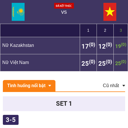
vs
1
2
3
(0)
(0)
(0)
Nữ Kazakhstan
17
12
19
(0)
(0)
(0)
Nữ Việt Nam
25
25
25
Tình huống nổi bật
SET 1
3-5