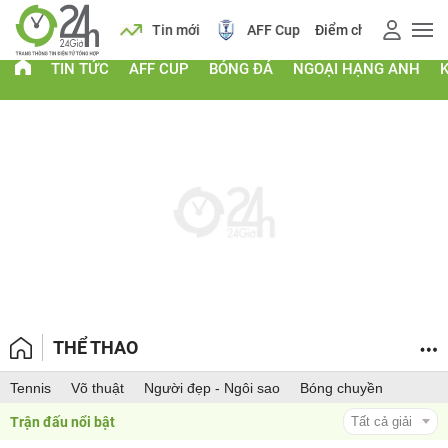
 vàng
Lịch
Tin mới
AFF Cup
Điểm chuẩn 2026
TIN TỨC
AFF CUP
BÓNG ĐÁ
NGOẠI HẠNG ANH
THỂ THAO
Tennis
Võ thuật
Người đẹp - Ngôi sao
Bóng chuyền
Trận đấu nổi bật 
Tất cả giải