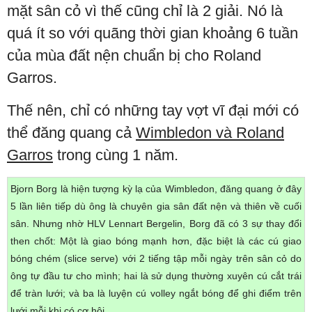
mặt sân cỏ vì thế cũng chỉ là 2 giải. Nó là
quá ít so với quãng thời gian khoảng 6 tuần
của mùa đất nện chuẩn bị cho Roland
Garros.
Thế nên, chỉ có những tay vợt vĩ đại mới có
thể đăng quang cả
Wimbledon và Roland
Garros
trong cùng 1 năm.
Bjorn Borg là hiện tượng kỳ lạ của Wimbledon, đăng quang ở đây
5 lần liên tiếp dù ông là chuyên gia sân đất nện và thiên về cuối
sân. Nhưng nhờ HLV Lennart Bergelin, Borg đã có 3 sự thay đổi
then chốt: Một là giao bóng mạnh hơn, đặc biệt là các cú giao
bóng chém (slice serve) với 2 tiếng tập mỗi ngày trên sân cỏ do
ông tự đầu tư cho mình; hai là sử dụng thường xuyên cú cắt trái
để tràn lưới; và ba là luyện cú volley ngắt bóng để ghi điểm trên
lưới mỗi khi có cơ hội.