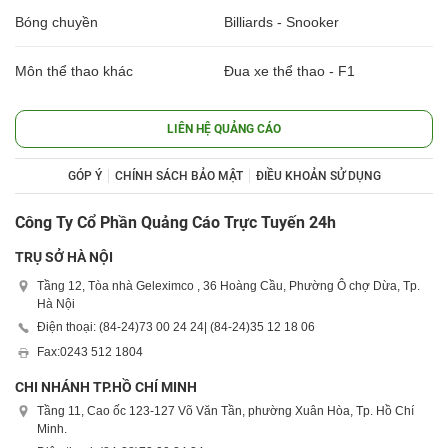
Bóng chuyền
Billiards - Snooker
Môn thể thao khác
Đua xe thể thao - F1
LIÊN HỆ QUẢNG CÁO
GÓP Ý
CHÍNH SÁCH BẢO MẬT
ĐIỀU KHOẢN SỬ DỤNG
Công Ty Cổ Phần Quảng Cáo Trực Tuyến 24h
TRỤ SỞ HÀ NỘI
Tầng 12, Tòa nhà Geleximco , 36 Hoàng Cầu, Phường Ô chợ Dừa, Tp.
Hà Nội
Điện thoại: (84-24)
73 00 24 24
| (84-24)
35 12 18 06
Fax:
0243 512 1804
CHI NHÁNH TP.HỒ CHÍ MINH
Tầng 11, Cao ốc 123-127 Võ Văn Tần, phường Xuân Hòa, Tp. Hồ Chí
Minh.