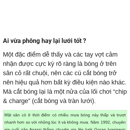
Ai vừa phông hay lại lưới tốt ?
Một đặc điểm dễ thấy và các tay vợt cảm
nhận được cực kỳ rõ ràng là bóng ở trên
sân cỏ rất chuội, nên các cú cắt bóng trở
nên hiệu quả hơn bất kỳ điều kiện nào khác.
Mà cắt bóng lại là một nửa của lối chơi “chip
& charge” (cắt bóng và tràn lưới).
Mặt sân cỏ ở thời điểm có nhiều mưa bóng nảy thấp và trượt
nhanh hơn so với những lúc ít và không mưa. Năm 1992, chuyên
gia cuối sân Agassi thắng chuyên gia lên lưới Goran Ivanisevic