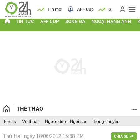
 vàng
Lịch
Tin mới
AFF Cup
Giá vàng
TIN TỨC
AFF CUP
BÓNG ĐÁ
NGOẠI HẠNG ANH
THỂ THAO
Tennis
Võ thuật
Người đẹp - Ngôi sao
Bóng chuyền
Thứ Hai, ngày 18/06/2012 15:38 PM
CHIA SẺ