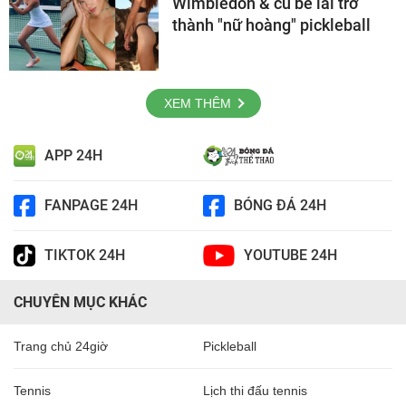
Wimbledon & cú bẻ lái trở
thành "nữ hoàng" pickleball
XEM THÊM
APP 24H
FANPAGE 24H
BÓNG ĐÁ 24H
TIKTOK 24H
YOUTUBE 24H
CHUYÊN MỤC KHÁC
Trang chủ 24giờ
Pickleball
Tennis
Lịch thi đấu tennis