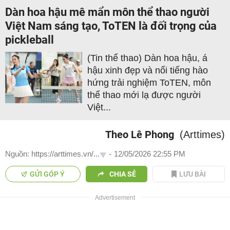
Dàn hoa hậu mê mẩn môn thể thao người
Việt Nam sáng tạo, ToTEN là đối trọng của
pickleball
(Tin thể thao) Dàn hoa hậu, á
hậu xinh đẹp và nổi tiếng hào
hứng trải nghiệm ToTEN, môn
thể thao mới lạ được người
Việt...
Theo Lê Phong
(Arttimes)
Nguồn: https://arttimes.vn/...
-
12/05/2026 22:55 PM
GỬI GÓP Ý
CHIA SẺ
LƯU BÀI