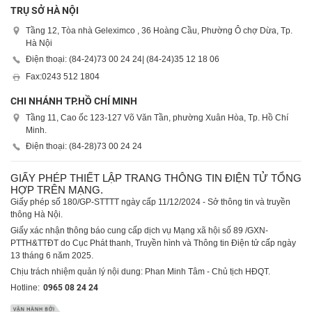
TRỤ SỞ HÀ NỘI
Tầng 12, Tòa nhà Geleximco , 36 Hoàng Cầu, Phường Ô chợ Dừa, Tp.
Hà Nội
Điện thoại: (84-24)
73 00 24 24
| (84-24)
35 12 18 06
Fax:
0243 512 1804
CHI NHÁNH TP.HỒ CHÍ MINH
Tầng 11, Cao ốc 123-127 Võ Văn Tần, phường Xuân Hòa, Tp. Hồ Chí
Minh.
Điện thoại: (84-28)
73 00 24 24
GIẤY PHÉP THIẾT LẬP TRANG THÔNG TIN ĐIỆN TỬ TỔNG
HỢP TRÊN MẠNG.
Giấy phép số 180/GP-STTTT ngày cấp 11/12/2024 - Sở thông tin và truyền
thông Hà Nội.
Giấy xác nhận thông báo cung cấp dịch vụ Mạng xã hội số 89 /GXN-
PTTH&TTĐT do Cục Phát thanh, Truyền hình và Thông tin Điện tử cấp ngày
13 tháng 6 năm 2025.
Chịu trách nhiệm quản lý nội dung: Phan Minh Tâm - Chủ tịch HĐQT.
Hotline:
0965 08 24 24