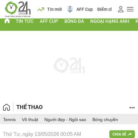
 vàng
Lịch
Tin mới
AFF Cup
Điểm chuẩn 2026
TIN TỨC
AFF CUP
BÓNG ĐÁ
NGOẠI HẠNG ANH
THỂ THAO
Tennis
Võ thuật
Người đẹp - Ngôi sao
Bóng chuyền
Thứ Tư, ngày 13/05/2026 00:05 AM
CHIA SẺ