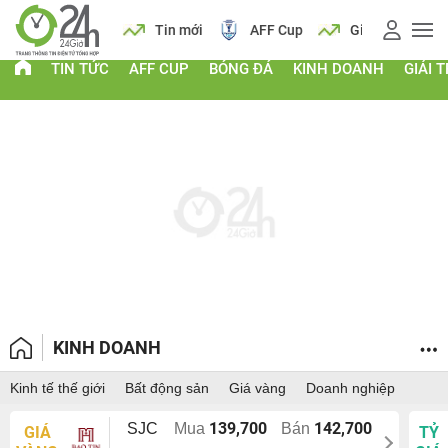
 vàng
Lịch
Tin mới
AFF Cup
Giá vàng
TIN TỨC
AFF CUP
BÓNG ĐÁ
KINH DOANH
GIẢI T
KINH DOANH
Kinh tế thế giới
Bất động sản
Giá vàng
Doanh nghiệp
139,700
142,700
SJC
Mua
Bán
GIÁ
TỶ