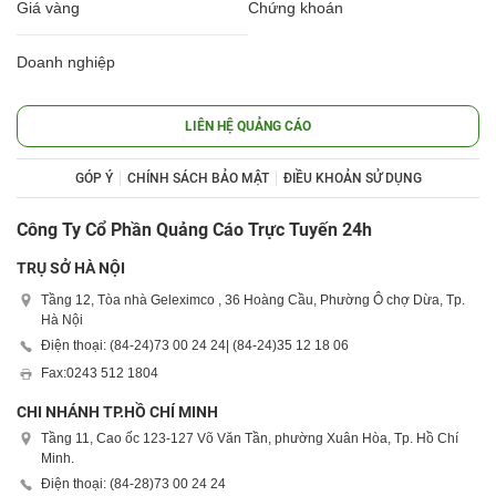
Giá vàng
Chứng khoán
Doanh nghiệp
LIÊN HỆ QUẢNG CÁO
GÓP Ý
CHÍNH SÁCH BẢO MẬT
ĐIỀU KHOẢN SỬ DỤNG
Công Ty Cổ Phần Quảng Cáo Trực Tuyến 24h
TRỤ SỞ HÀ NỘI
Tầng 12, Tòa nhà Geleximco , 36 Hoàng Cầu, Phường Ô chợ Dừa, Tp.
Hà Nội
Điện thoại: (84-24)
73 00 24 24
| (84-24)
35 12 18 06
Fax:
0243 512 1804
CHI NHÁNH TP.HỒ CHÍ MINH
Tầng 11, Cao ốc 123-127 Võ Văn Tần, phường Xuân Hòa, Tp. Hồ Chí
Minh.
Điện thoại: (84-28)
73 00 24 24