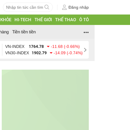
Đăng nhập
 KHỎE
HI-TECH
THẾ GIỚI
THỂ THAO
Ô TÔ
hàng
Tiền tiền tiền
VN-INDEX
1764.78
-11.68 (-0.66%)
VN30-INDEX
1902.79
-14.09 (-0.74%)