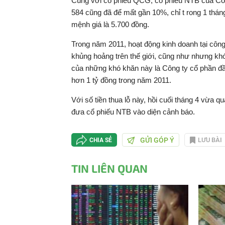
Cùng với cổ phiếu QCG, cổ phiếu NTB của Công
584 cũng đã để mất gần 10%, chỉ t rong 1 thá
mệnh giá là 5.700 đồng.
Trong năm 2011, hoạt động kinh doanh tại công
khủng hoảng trên thế giới, cũng như nhưng k
của những khó khăn này là Công ty cổ phần đầu
hơn 1 tỷ đồng trong năm 2011.
Với số tiền thua lỗ này, hồi cuối tháng 4 vừa
đưa cổ phiếu NTB vào diện cảnh báo.
GỬI GÓP Ý
LƯU BÀI
CHIA SẺ
TIN LIÊN QUAN