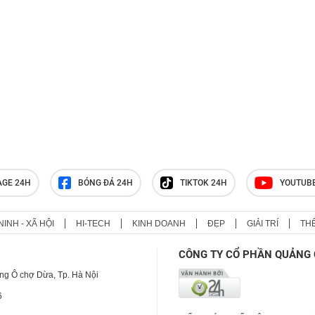
AGE 24H
BÓNG ĐÁ 24H
TIKTOK 24H
YOUTUB
NINH - XÃ HỘI
HI-TECH
KINH DOANH
ĐẸP
GIẢI TRÍ
TH
CÔNG TY CỔ PHẦN QUẢNG 
ng Ô chợ Dừa, Tp. Hà Nội
6