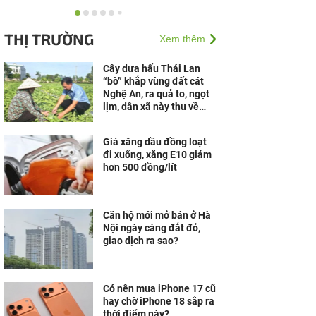
Khám phá căn hộ mẫu,
trải nghiệm không gian
THỊ TRƯỜNG
Xem thêm
sống Wellness bên Vịnh
di sản tại Vân Bay
Cây dưa hấu Thái Lan
“bò” khắp vùng đất cát
Gala Dinner 2026: Việt
Nghệ An, ra quả to, ngọt
Nam Solar và 350 đối tác
lịm, dân xã này thu về
cập nhật xu hướng mới
hàng trăm triệu đồng
từ nghị định...
Giá xăng dầu đồng loạt
đi xuống, xăng E10 giảm
hơn 500 đồng/lít
Căn hộ mới mở bán ở Hà
Nội ngày càng đắt đỏ,
giao dịch ra sao?
Có nên mua iPhone 17 cũ
hay chờ iPhone 18 sắp ra
thời điểm này?