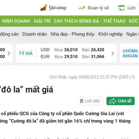
Đoán tỷ số
Lịch
KINH DOANH
GIẢI TRÍ
24H THÍCH BÓNG ĐÁ - THỂ THAO
SỨC
 động sản
Doanh nhân
Nhà đẹp - Phong thủy
Khởi nghiệp
Ngân 
700
USD
Mua
26,010
Bán
26,420
CHỨNG
TỶ GIÁ
KHOÁN
200
EUR
Mua
29,510
Bán
31,066
Chủ Nhật, ngày 03/06/2012 15:37 PM (GMT+7)
đô la” mất giá
LƯU BÀI
CHIA SẺ
 cổ phiếu QCG của Công ty cổ phần Quốc Cường Gia Lai (với
ờng “Cường đô la” đã giảm tới gần 16% chỉ trong vòng 1 tháng