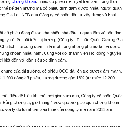
trường
chứng khoán
, nhiều cổ phiếu niêm yết trên sàn trong thời
có thể kể đến những mã cổ phiếu đình đám được nhiều người quan
 Gia Lai, NTB của Công ty cổ phần đầu tư xây dựng và khai
t cổ phiếu đang được khá nhiều nhà đầu tư quan tâm và săn đón.
g ty có tên tuổi trên thị trường (Công ty cổ phần Quốc Cường Gia
 Chủ tịch Hội đồng quản trị là một trong những phụ nữ tài ba được
chứng khoán nhiều năm. Cùng với đó, thành viên Hội đồng Nguyễn
 biết đến với dàn siêu xe đình đám.
n chung của thị trường, cổ phiếu QCG đã liên tục trượt giảm mạnh.
ất 1.900 đồng/cổ phiếu, tương đương gần 16% (từ mức 12.200
.
một điều dễ hiểu khi mà thời gian vừa qua, Công ty cổ phần Quốc
n. Bằng chứng là, giữ tháng 4 vừa qua Sở giao dịch chứng khoán
, với lý do lợi nhuận sau thuế của công ty mẹ năm 2011 âm