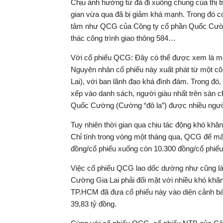
Chịu ảnh hưởng từ đà đi xuống chung của thị 
gian vừa qua đã bị giảm khá mạnh. Trong đó 
tâm như QCG của Công ty cổ phần Quốc Cường
thác công trình giao thông 584…
Với cổ phiếu QCG: Đây có thể được xem là mộ
Nguyên nhân cổ phiếu này xuất phát từ một côn
Lai), với ban lãnh đạo khá đình đám. Trong đó,
xếp vào danh sách, người giàu nhất trên sàn 
Quốc Cường (Cường “đô la”) được nhiều người
Tuy nhiên thời gian qua chịu tác động khó khă
Chỉ tính trong vòng một tháng qua, QCG để m
đồng/cổ phiếu xuống còn 10.300 đồng/cổ phiếu
Việc cổ phiếu QCG lao dốc dường như cũng là 
Cường Gia Lai phải đối mặt với nhiều khó khă
TP.HCM đã đưa cổ phiếu này vào diện cảnh báo
39,83 tỷ đồng.