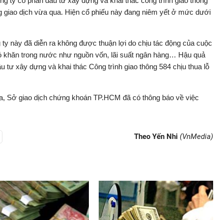
 ty cổ phần đầu tư xây dựng và khai thác công trình giao thông
ng giao dịch vừa qua. Hiện cổ phiếu này đang niêm yết ở mức dưới
 ty này đã diễn ra không được thuận lợi do chịu tác động của cuộc
hó khăn trong nước như nguồn vốn, lãi suất ngân hàng… Hậu quả
 tư xây dựng và khai thác Công trình giao thông 584 chịu thua lỗ
 qua, Sở giao dịch chứng khoán TP.HCM đã có thông báo về việc
Theo Yến Nhi
(VnMedia)