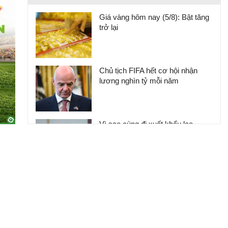
Giá vàng hôm nay (5/8): Bật tăng
trở lại
Chủ tịch FIFA hết cơ hội nhận
lương nghìn tỷ mỗi năm
Vì sao cùng đi xuất khẩu lao
động, sang Nhật chỉ được 1.300
USD/tháng, nhưng sang Đức lại
được 4.000 USD/tháng?
Giá vàng hôm nay 6/8: Tăng phi
mã, vượt 4.200 USD/ounce