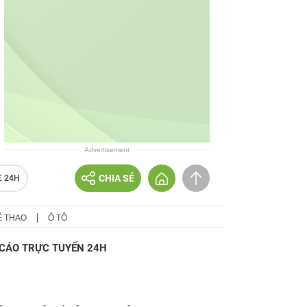
Advertisement
CHIA SẺ
E 24H
Ể THAO
Ô TÔ
CÁO TRỰC TUYẾN 24H