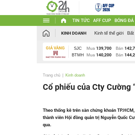
TIN TỨC
AFF CUP
BÓNG ĐÁ
Kinh tế thế giới
Bất
KINH DOANH
GIÁ VÀNG
SJC
Mua
139,700
Bán
142,
BTMH
Mua
140,200
Bán
144,
Trang chủ
Kinh doanh
Cổ phiếu của Cty Cường “
Theo thống kê trên sàn chứng khoán TP.HCM,
thành viên Hội đồng quản trị Nguyễn Quốc Cư
qua.