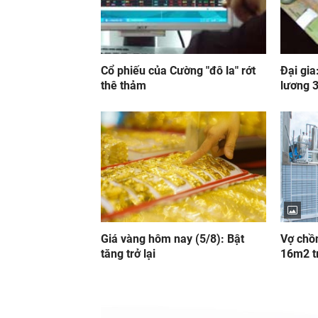
Cổ phiếu của Cường "đô la" rớt
Đại gia
thê thảm
lương 3
Giá vàng hôm nay (5/8): Bật
Vợ chồn
tăng trở lại
16m2 t