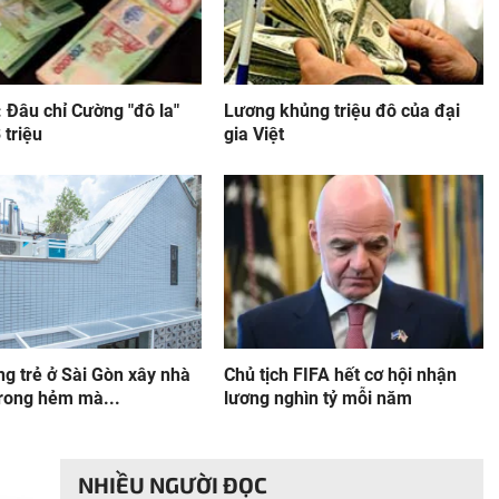
: Đâu chỉ Cường "đô la"
Lương khủng triệu đô của đại
 triệu
gia Việt
g trẻ ở Sài Gòn xây nhà
Chủ tịch FIFA hết cơ hội nhận
rong hẻm mà...
lương nghìn tỷ mỗi năm
NHIỀU NGƯỜI ĐỌC