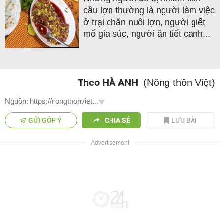
cầu lợn thường là người làm việc
ở trại chăn nuôi lợn, người giết
mổ gia súc, người ăn tiết canh...
Theo HÀ ANH
(Nông thôn Việt)
Nguồn: https://nongthonviet...
GỬI GÓP Ý
CHIA SẺ
LƯU BÀI