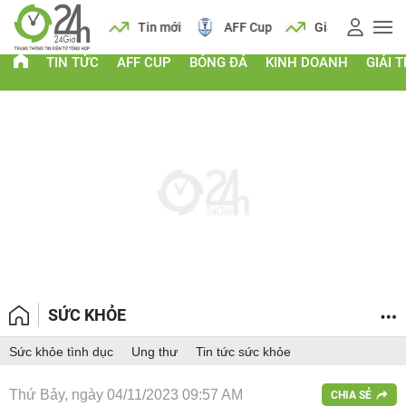
 vàng
Lịch
Tin mới
AFF Cup
Giá vàng
TIN TỨC
AFF CUP
BÓNG ĐÁ
KINH DOANH
GIẢI T
SỨC KHỎE
Sức khỏe tình dục
Ung thư
Tin tức sức khỏe
Thứ Bảy, ngày 04/11/2023 09:57 AM
CHIA SẺ