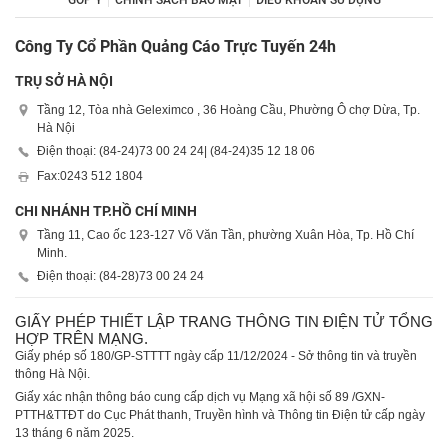
GÓP Ý
CHÍNH SÁCH BẢO MẬT
ĐIỀU KHOẢN SỬ DỤNG
Công Ty Cổ Phần Quảng Cáo Trực Tuyến 24h
TRỤ SỞ HÀ NỘI
Tầng 12, Tòa nhà Geleximco , 36 Hoàng Cầu, Phường Ô chợ Dừa, Tp.
Hà Nội
Điện thoại: (84-24)
73 00 24 24
| (84-24)
35 12 18 06
Fax:
0243 512 1804
CHI NHÁNH TP.HỒ CHÍ MINH
Tầng 11, Cao ốc 123-127 Võ Văn Tần, phường Xuân Hòa, Tp. Hồ Chí
Minh.
Điện thoại: (84-28)
73 00 24 24
GIẤY PHÉP THIẾT LẬP TRANG THÔNG TIN ĐIỆN TỬ TỔNG
HỢP TRÊN MẠNG.
Giấy phép số 180/GP-STTTT ngày cấp 11/12/2024 - Sở thông tin và truyền
thông Hà Nội.
Giấy xác nhận thông báo cung cấp dịch vụ Mạng xã hội số 89 /GXN-
PTTH&TTĐT do Cục Phát thanh, Truyền hình và Thông tin Điện tử cấp ngày
13 tháng 6 năm 2025.