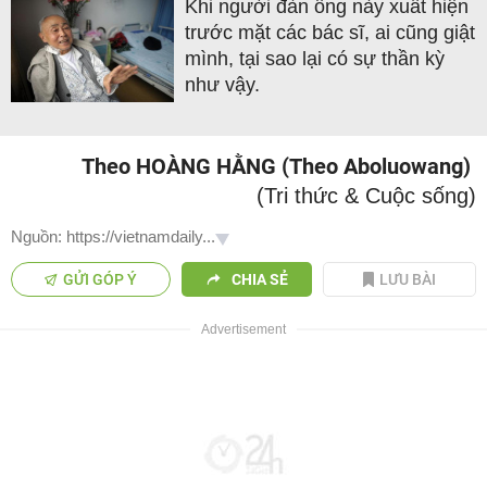
Khi người đàn ông này xuất hiện
trước mặt các bác sĩ, ai cũng giật
mình, tại sao lại có sự thần kỳ
như vậy.
Theo HOÀNG HẰNG (Theo Aboluowang)
(Tri thức & Cuộc sống)
Nguồn: https://vietnamdaily...
GỬI GÓP Ý
CHIA SẺ
LƯU BÀI