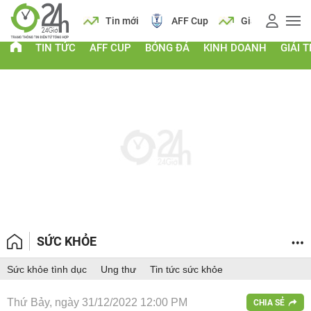
 vàng
Lịch
Tin mới
AFF Cup
Giá vàng
TIN TỨC
AFF CUP
BÓNG ĐÁ
KINH DOANH
GIẢI T
SỨC KHỎE
Sức khỏe tình dục
Ung thư
Tin tức sức khỏe
Thứ Bảy, ngày 31/12/2022 12:00 PM
CHIA SẺ