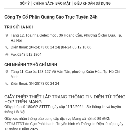
GÓP Ý
CHÍNH SÁCH BẢO MẬT
ĐIỀU KHOẢN SỬ DỤNG
Công Ty Cổ Phần Quảng Cáo Trực Tuyến 24h
TRỤ SỞ HÀ NỘI
Tầng 12, Tòa nhà Geleximco , 36 Hoàng Cầu, Phường Ô chợ Dừa, Tp.
Hà Nội
Điện thoại: (84-24)
73 00 24 24
| (84-24)
35 12 18 06
Fax:
0243 512 1804
CHI NHÁNH TP.HỒ CHÍ MINH
Tầng 11, Cao ốc 123-127 Võ Văn Tần, phường Xuân Hòa, Tp. Hồ Chí
Minh.
Điện thoại: (84-28)
73 00 24 24
GIẤY PHÉP THIẾT LẬP TRANG THÔNG TIN ĐIỆN TỬ TỔNG
HỢP TRÊN MẠNG.
Giấy phép số 180/GP-STTTT ngày cấp 11/12/2024 - Sở thông tin và truyền
thông Hà Nội.
Giấy xác nhận thông báo cung cấp dịch vụ Mạng xã hội số 89 /GXN-
PTTH&TTĐT do Cục Phát thanh, Truyền hình và Thông tin Điện tử cấp ngày
13 tháng 6 năm 2025.