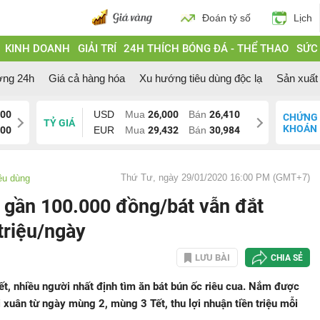
Đoán tỷ số
Lịch
KINH DOANH
GIẢI TRÍ
24H THÍCH BÓNG ĐÁ - THỂ THAO
SỨC
ờng 24h
Giá cả hàng hóa
Xu hướng tiêu dùng độc lạ
Sản xuất 
000
USD
Mua
26,000
Bán
26,410
CHỨNG
TỶ GIÁ
KHOÁN
200
EUR
Mua
29,432
Bán
30,984
Thứ Tư, ngày 29/01/2020 16:00 PM (GMT+7)
êu dùng
t gần 100.000 đồng/bát vẫn đắt
triệu/ngày
LƯU BÀI
CHIA SẺ
t, nhiều người nhất định tìm ăn bát bún ốc riêu cua. Nắm được
i xuân từ ngày mùng 2, mùng 3 Tết, thu lợi nhuận tiền triệu mỗi