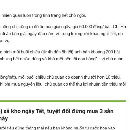
 nhiên quán luôn trong tình trạng hết chỗ ngồi.
hồng chị cũng ra đó ăn bún giải ngấy, giá 60.000 đồng/ bát. Chị Hà
đi ăn bún giải ngấy đầu năm vì trong khi người khác nghỉ Tết, du
ục vụ.
ng bình mỗi buổi chiều (từ 4h đến 9h tối) anh bán khoảng 200 bát
nhưng hết nước dùng và khá mệt nên tôi dọn hàng” – vị chủ quán
ồng/bát), mỗi buổi chiều chủ quán có doanh thu tới hơn 10 triệu.
i phí mua nguyên liệu, chủ quán có thể thu lợi nhuận tiền triệu mỗi
hị xả kho ngày Tết, tuyệt đối đừng mua 3 sản
này
gười tiêu dùng thông thái nếu bạn không muốn tự rước họa vào