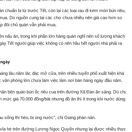
n chuẩn bị từ trước Tết, còn lại các loại rau đi kèm món bún riêu,
 mua. Do nguồn cung tại các chợ chưa nhiều nên giá cao hơn so
gấp đôi chủ quán vẫn phải mua.
iện nấu ăn, trong khi phần lớn hàng quán nghỉ nên số lượng khách
gày Tết người giúp việc không có nên hầu hết người nhà phải ra
i ngày
àng lâu năm lác đác mở cửa, trên nhiều tuyến phố xuất hiện khá
các văn phòng lớn chưa làm việc làm nơi bán hàng ngày đầu năm.
hân bên quán bún ốc riêu cua trên đường Xã Đàn ăn sáng. Dù chị
i mức giá 70.000 đồng/bát nhưng đồ ăn thì ít trong khi nước dùng
 sống thì héo, bị úng nước”, chị Giang phàn nàn.
c vỉa hè trên đường Lương Ngọc Quyến nhưng lại được nhiều thực