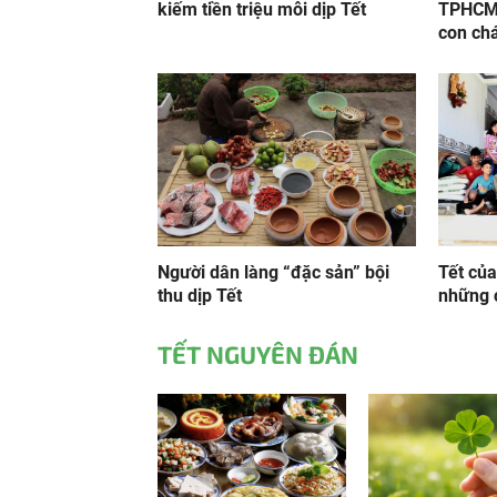
kiếm tiền triệu mỗi dịp Tết
TPHCM,
con ch
Người dân làng “đặc sản” bội
Tết của
thu dịp Tết
những 
TẾT NGUYÊN ĐÁN