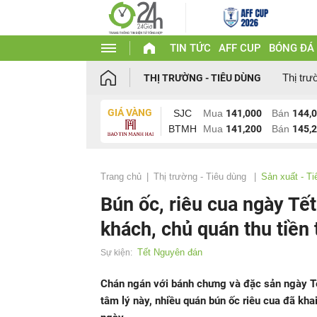
TIN TỨC
AFF CUP
BÓNG ĐÁ
Thị trư
THỊ TRƯỜNG - TIÊU DÙNG
GIÁ VÀNG
SJC
Mua
141,000
Bán
144,
BTMH
Mua
141,200
Bán
145,
Trang chủ
Thị trường - Tiêu dùng
Sản xuất - Ti
Bún ốc, riêu cua ngày Tế
khách, chủ quán thu tiền 
Tết Nguyên đán
Sự kiện:
Chán ngán với bánh chưng và đặc sản ngày Tế
tâm lý này, nhiều quán bún ốc riêu cua đã kha