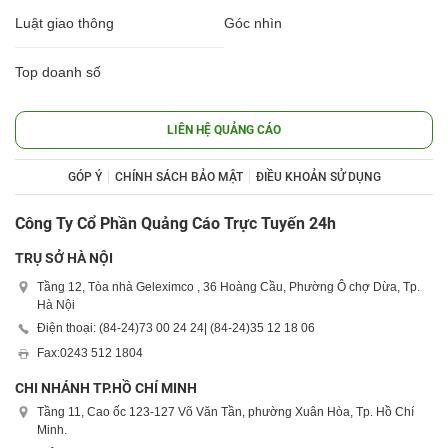
Luật giao thông
Góc nhìn
Top doanh số
LIÊN HỆ QUẢNG CÁO
GÓP Ý
CHÍNH SÁCH BẢO MẬT
ĐIỀU KHOẢN SỬ DỤNG
Công Ty Cổ Phần Quảng Cáo Trực Tuyến 24h
TRỤ SỞ HÀ NỘI
Tầng 12, Tòa nhà Geleximco , 36 Hoàng Cầu, Phường Ô chợ Dừa, Tp.
Hà Nội
Điện thoại: (84-24)
73 00 24 24
| (84-24)
35 12 18 06
Fax:
0243 512 1804
CHI NHÁNH TP.HỒ CHÍ MINH
Tầng 11, Cao ốc 123-127 Võ Văn Tần, phường Xuân Hòa, Tp. Hồ Chí
Minh.