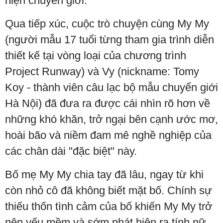
hiện chuyển giới.
Qua tiếp xúc, cuộc trò chuyện cùng My My
(người mẫu 17 tuổi từng tham gia trình diễn
thiết kế tại vòng loại của chương trình
Project Runway) và Vy (nickname: Tomy
Koy - thành viên câu lạc bộ mẫu chuyển giới
Hà Nội) đã đưa ra được cái nhìn rõ hơn về
những khó khăn, trở ngại bên cạnh ước mơ,
hoài bão và niềm đam mê nghề nghiệp của
các chân dài "đặc biệt" này.
Bố mẹ My My chia tay đã lâu, ngay từ khi
còn nhỏ cô đã không biết mặt bố. Chính sự
thiếu thốn tình cảm của bố khiến My My trở
nên yếu mềm và sớm phát hiện ra tính nữ