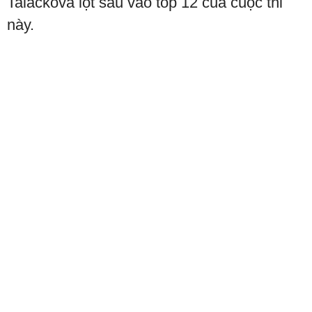
Talackova lọt sâu vào top 12 của cuộc thi
này.