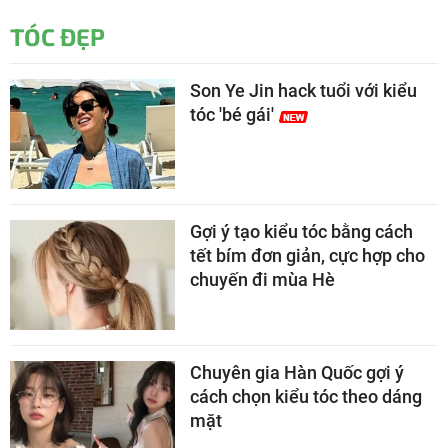
TÓC ĐẸP
Son Ye Jin hack tuổi với kiểu
tóc 'bé gái'
Gợi ý tạo kiểu tóc bằng cách
tết bím đơn giản, cực hợp cho
chuyến đi mùa Hè
Chuyên gia Hàn Quốc gợi ý
cách chọn kiểu tóc theo dáng
mặt