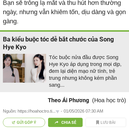
Bạn sẽ trông lạ mắt và thu hút hơn thường
ngày, nhưng vẫn khiêm tốn, dịu dàng và gọn
gàng.
Ba kiểu buộc tóc dễ bắt chước của Song
Hye Kyo
Tóc buộc nửa đầu được Song
Hye Kyo áp dụng trong mọi dịp,
đem lại diện mạo nữ tính, trẻ
trung nhưng không kém phần
sang...
Theo Ái Phương
(Hoa học trò)
Nguồn: https://hoahoctro.ti...
-
01/05/2026 07:30 AM
GỬI GÓP Ý
CHIA SẺ
LƯU BÀI