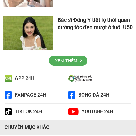
Bác sĩ Đông Y tiết lộ thói quen
dưỡng tóc đen mượt ở tuổi U50
XEM THÊM
APP 24H
FANPAGE 24H
BÓNG ĐÁ 24H
TIKTOK 24H
YOUTUBE 24H
CHUYÊN MỤC KHÁC