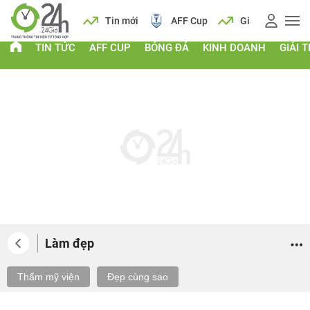
Lịch
Tin mới
AFF Cup
Giá vàng
Lịch
TIN TỨC
AFF CUP
BÓNG ĐÁ
KINH DOANH
GIẢI T
Làm đẹp
Thẩm mỹ viện
Đẹp cùng sao