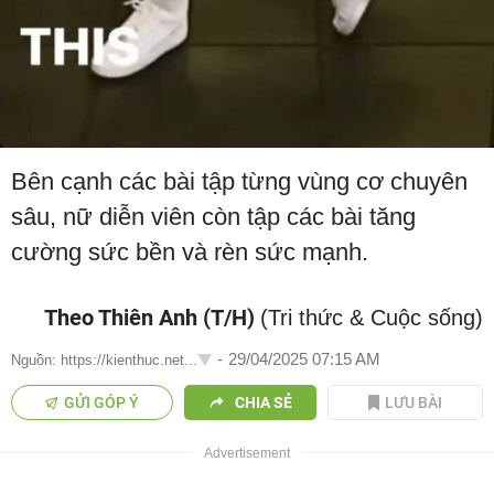
Bên cạnh các bài tập từng vùng cơ chuyên
sâu, nữ diễn viên còn tập các bài tăng
cường sức bền và rèn sức mạnh.
Theo Thiên Anh (T/H)
(Tri thức & Cuộc sống)
-
29/04/2025 07:15 AM
Nguồn: https://kienthuc.net...
GỬI GÓP Ý
CHIA SẺ
LƯU BÀI