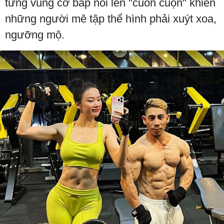
từng vùng cơ bắp nổi lên "cuồn cuộn" khiến
những người mê tập thể hình phải xuýt xoa,
ngưỡng mộ.