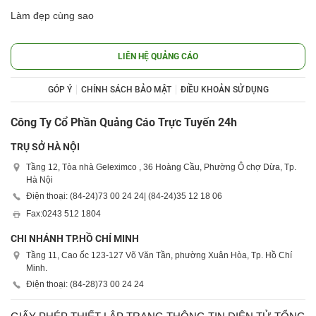
Làm đẹp cùng sao
LIÊN HỆ QUẢNG CÁO
GÓP Ý
CHÍNH SÁCH BẢO MẬT
ĐIỀU KHOẢN SỬ DỤNG
Công Ty Cổ Phần Quảng Cáo Trực Tuyến 24h
TRỤ SỞ HÀ NỘI
Tầng 12, Tòa nhà Geleximco , 36 Hoàng Cầu, Phường Ô chợ Dừa, Tp.
Hà Nội
Điện thoại: (84-24)
73 00 24 24
| (84-24)
35 12 18 06
Fax:
0243 512 1804
CHI NHÁNH TP.HỒ CHÍ MINH
Tầng 11, Cao ốc 123-127 Võ Văn Tần, phường Xuân Hòa, Tp. Hồ Chí
Minh.
Điện thoại: (84-28)
73 00 24 24