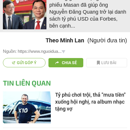
phiếu Masan đã giúp ông
Nguyễn Đăng Quang
trở lại danh
sách tỷ phú USD của Forbes,
bên cạnh...
Theo Minh Lan
(Người đưa tin)
Nguồn: https://www.nguoidua...
GỬI GÓP Ý
CHIA SẺ
LƯU BÀI
TIN LIÊN QUAN
Tỷ phú chơi trội, thả "mưa tiền"
xuống hội nghị, ra album nhạc
tặng vợ