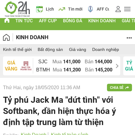
 vàng
Lịch
Tin mới
AFF Cup
Điểm chuẩn 2026
TIN TỨC
AFF CUP
BÓNG ĐÁ
KINH DOANH
GIẢI T
KINH DOANH
Kinh tế thế giới
Bất động sản
Giá vàng
Doanh nghiệp
141,000
144,000
SJC
Mua
Bán
GIÁ
TỶ
VÀNG
GIÁ
141,200
145,200
BTMH
Mua
Bán
Thứ Hai, ngày 18/05/2020 11:36 AM
CHIA SẺ
Tỷ phú Jack Ma "dứt tình" với
Softbank, dần hiện thực hóa ý
định tập trung làm từ thiện
Kinh Doanh
Kinh tế toàn cảnh