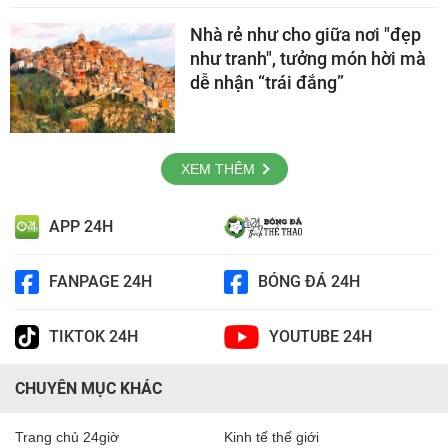
Nhà rẻ như cho giữa nơi "đẹp
như tranh", tưởng món hời mà
dễ nhận “trái đắng”
XEM THÊM
APP 24H
FANPAGE 24H
BÓNG ĐÁ 24H
TIKTOK 24H
YOUTUBE 24H
CHUYÊN MỤC KHÁC
Trang chủ 24giờ
Kinh tế thế giới