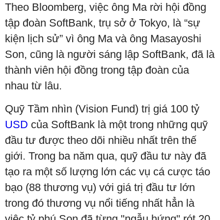
Theo Bloomberg, việc ông Ma rời hội đồng
tập đoàn SoftBank, trụ sở ở Tokyo, là “sự
kiện lịch sử” vì ông Ma và ông Masayoshi
Son, cũng là người sáng lập SoftBank, đã là
thành viên hội đồng trong tập đoàn của
nhau từ lâu.
Quỹ Tầm nhìn (Vision Fund) trị giá 100 tỷ
USD
của SoftBank là một trong những quỹ
đầu tư được theo dõi nhiều nhất trên thế
giới. Trong ba năm qua, quỹ đầu tư này đã
tạo ra một số lượng lớn các vụ cá cược táo
bạo (88 thương vụ) với giá trị đầu tư lớn
trong đó thương vụ nổi tiếng nhất hẳn là
việc tỷ phú Son đã từng "ngẫu hứng" rót 20