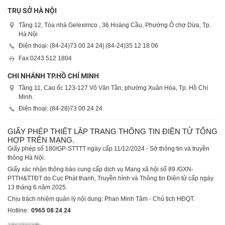
TRỤ SỞ HÀ NỘI
Tầng 12, Tòa nhà Geleximco , 36 Hoàng Cầu, Phường Ô chợ Dừa, Tp.
Hà Nội
Điện thoại: (84-24)
73 00 24 24
| (84-24)
35 12 18 06
Fax:
0243 512 1804
CHI NHÁNH TP.HỒ CHÍ MINH
Tầng 11, Cao ốc 123-127 Võ Văn Tần, phường Xuân Hòa, Tp. Hồ Chí
Minh.
Điện thoại: (84-28)
73 00 24 24
GIẤY PHÉP THIẾT LẬP TRANG THÔNG TIN ĐIỆN TỬ TỔNG
HỢP TRÊN MẠNG.
Giấy phép số 180/GP-STTTT ngày cấp 11/12/2024 - Sở thông tin và truyền
thông Hà Nội.
Giấy xác nhận thông báo cung cấp dịch vụ Mạng xã hội số 89 /GXN-
PTTH&TTĐT do Cục Phát thanh, Truyền hình và Thông tin Điện tử cấp ngày
13 tháng 6 năm 2025.
Chịu trách nhiệm quản lý nội dung: Phan Minh Tâm - Chủ tịch HĐQT.
Hotline:
0965 08 24 24