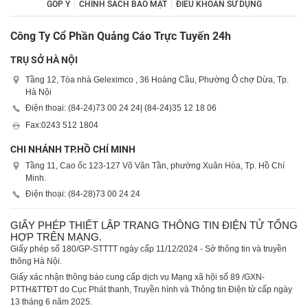
GÓP Ý
CHÍNH SÁCH BẢO MẬT
ĐIỀU KHOẢN SỬ DỤNG
Công Ty Cổ Phần Quảng Cáo Trực Tuyến 24h
TRỤ SỞ HÀ NỘI
Tầng 12, Tòa nhà Geleximco , 36 Hoàng Cầu, Phường Ô chợ Dừa, Tp.
Hà Nội
Điện thoại: (84-24)
73 00 24 24
| (84-24)
35 12 18 06
Fax:
0243 512 1804
CHI NHÁNH TP.HỒ CHÍ MINH
Tầng 11, Cao ốc 123-127 Võ Văn Tần, phường Xuân Hòa, Tp. Hồ Chí
Minh.
Điện thoại: (84-28)
73 00 24 24
GIẤY PHÉP THIẾT LẬP TRANG THÔNG TIN ĐIỆN TỬ TỔNG
HỢP TRÊN MẠNG.
Giấy phép số 180/GP-STTTT ngày cấp 11/12/2024 - Sở thông tin và truyền
thông Hà Nội.
Giấy xác nhận thông báo cung cấp dịch vụ Mạng xã hội số 89 /GXN-
PTTH&TTĐT do Cục Phát thanh, Truyền hình và Thông tin Điện tử cấp ngày
13 tháng 6 năm 2025.