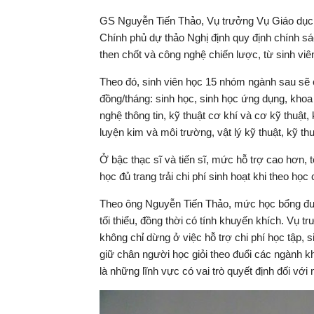
GS Nguyễn Tiến Thảo, Vụ trưởng Vụ Giáo dục đ
Chính phủ dự thảo Nghị định quy định chính s
then chốt và công nghệ chiến lược, từ sinh viên
Theo đó, sinh viên học 15 nhóm ngành sau sẽ c
đồng/tháng: sinh học, sinh học ứng dụng, khoa 
nghệ thông tin, kỹ thuật cơ khí và cơ kỹ thuật, k
luyện kim và môi trường, vật lý kỹ thuật, kỹ thu
Ở bậc thạc sĩ và tiến sĩ, mức hỗ trợ cao hơn, t
học đủ trang trải chi phí sinh hoạt khi theo học
Theo ông Nguyễn Tiến Thảo, mức học bổng được
tối thiểu, đồng thời có tính khuyến khích. Vụ 
không chỉ dừng ở việc hỗ trợ chi phí học tập, 
giữ chân người học giỏi theo đuổi các ngành k
là những lĩnh vực có vai trò quyết định đối với