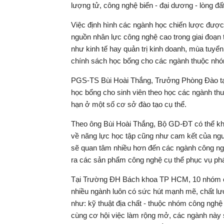
lượng tử, công nghệ biển - đại dương - lòng đấ
Việc định hình các ngành học chiến lược được 
nguồn nhân lực công nghệ cao trong giai đoạn 
như kinh tế hay quản trị kinh doanh, mùa tuyể
chính sách học bổng cho các ngành thuộc nhó
PGS-TS Bùi Hoài Thắng, Trưởng Phòng Đào 
học bổng cho sinh viên theo học các ngành th
hạn ở một số cơ sở đào tạo cụ thể.
Theo ông Bùi Hoài Thắng, Bộ GD-ĐT có thể khô
về năng lực học tập cũng như cam kết của ngư
sẽ quan tâm nhiều hơn đến các ngành công ngh
ra các sản phẩm công nghệ cụ thể phục vụ phát t
Tại Trường ĐH Bách khoa TP HCM, 10 nhóm cô
nhiều ngành luôn có sức hút mạnh mẽ, chất lượ
như: kỹ thuật địa chất - thuộc nhóm công nghệ
cùng cơ hội việc làm rộng mở, các ngành này 