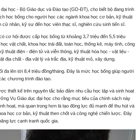
ại học - Bộ Giáo dục và Đào tạo (GD-ĐT), cho biết bộ đang trình
ách học bổng cho người học các ngành khoa học cơ bản, kỹ thuật
 cử nhân, kỹ sư đến học viên thạc sĩ, nghiên cứu sinh tiến sĩ.
ó cơ hội được cấp học bổng từ khoảng 3,7 triệu đến 5,5 triệu
học vật chất, khoa học trái đất, toán học, thống kê, máy tính, công
ỹ thuật điện - điện tử và viễn thông, kỹ thuật hóa học - vật liệu -
ật địa chất - địa vật lý và trắc địa, kỹ thuật mỏ, xây dựng.
ối đa lên tới 8,4 triệu đồng/tháng. Đây là mức học bổng giúp người
 các chương trình đào tạo.
 thiết kế trên nguyên tắc bảo đảm nhu cầu học tập và sinh hoạt
trưởng Vụ Giáo dục đại học cho rằng mục tiêu của chính sách này
sinh hoạt, mà quan trọng hơn là tạo động lực đủ mạnh để thu hút và
hoa học cơ bản, kỹ thuật then chốt và công nghệ chiến lược. Đây
 năng lực cạnh tranh quốc gia.