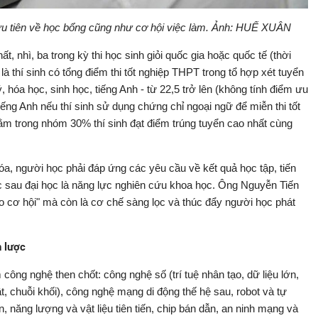
u tiên về học bổng cũng như cơ hội việc làm. Ảnh: HUẾ XUÂN
ất, nhì, ba trong kỳ thi học sinh giỏi quốc gia hoặc quốc tế (thời
à thí sinh có tổng điểm thi tốt nghiệp THPT trong tổ hợp xét tuyển
 hóa học, sinh học, tiếng Anh - từ 22,5 trở lên (không tính điểm ưu
iếng Anh nếu thí sinh sử dụng chứng chỉ ngoại ngữ để miễn thi tốt
ằm trong nhóm 30% thí sinh đạt điểm trúng tuyển cao nhất cùng
óa, người học phải đáp ứng các yêu cầu về kết quả học tập, tiến
 bậc sau đại học là năng lực nghiên cứu khoa học. Ông Nguyễn Tiến
ao cơ hội" mà còn là cơ chế sàng lọc và thúc đẩy người học phát
n lược
g nghệ then chốt: công nghệ số (trí tuệ nhân tạo, dữ liệu lớn,
t, chuỗi khối), công nghệ mạng di động thế hệ sau, robot và tự
n, năng lượng và vật liệu tiên tiến, chip bán dẫn, an ninh mạng và