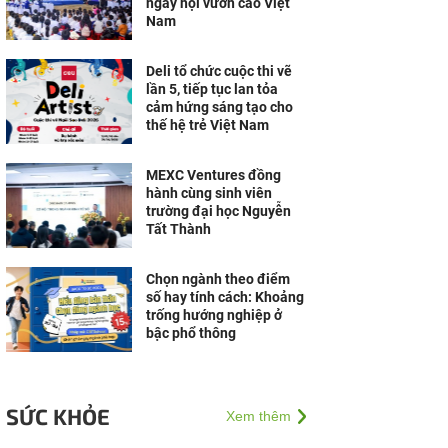
ngày hội vươn cao Việt
Nam
Deli tổ chức cuộc thi vẽ
lần 5, tiếp tục lan tỏa
cảm hứng sáng tạo cho
thế hệ trẻ Việt Nam
MEXC Ventures đồng
hành cùng sinh viên
trường đại học Nguyễn
Tất Thành
Chọn ngành theo điểm
số hay tính cách: Khoảng
trống hướng nghiệp ở
bậc phổ thông
SỨC KHỎE
Xem thêm