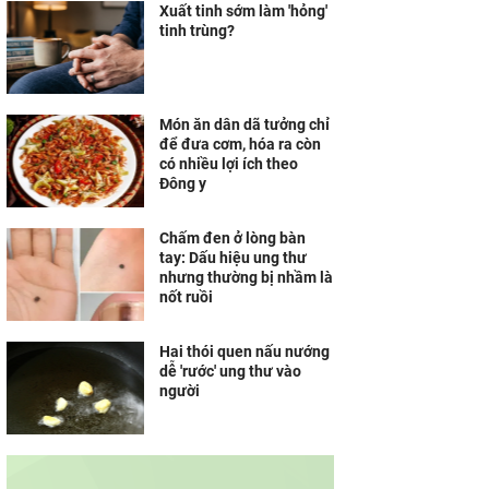
Xuất tinh sớm làm 'hỏng'
tinh trùng?
Món ăn dân dã tưởng chỉ
để đưa cơm, hóa ra còn
có nhiều lợi ích theo
Đông y
Chấm đen ở lòng bàn
tay: Dấu hiệu ung thư
nhưng thường bị nhầm là
nốt ruồi
Hai thói quen nấu nướng
dễ 'rước' ung thư vào
người