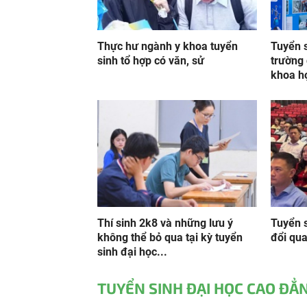
Thực hư ngành y khoa tuyển
Tuyển 
sinh tổ hợp có văn, sử
trường 
khoa họ
Thí sinh 2k8 và những lưu ý
Tuyển 
không thể bỏ qua tại kỳ tuyển
đổi qua
sinh đại học...
TUYỂN SINH ĐẠI HỌC CAO ĐẲ