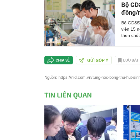
Bộ GD&
đồng/n
Bộ GD&ĐT
viên 15 
then chốt
GỬI GÓP Ý
LƯU BÀI
CHIA SẺ
Nguồn: https://nld.com.vn/tung-hoc-bong-thu-hut-sin
TIN LIÊN QUAN