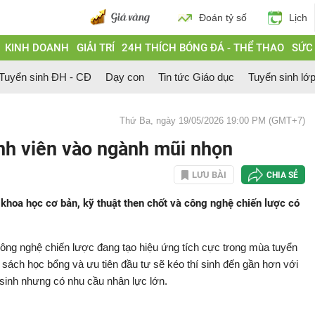
Đoán tỷ số
Lịch
KINH DOANH
GIẢI TRÍ
24H THÍCH BÓNG ĐÁ - THỂ THAO
SỨC
Tuyển sinh ĐH - CĐ
Dạy con
Tin tức Giáo dục
Tuyển sinh lớ
Thứ Ba, ngày 19/05/2026 19:00 PM (GMT+7)
nh viên vào ngành mũi nhọn
LƯU BÀI
CHIA SẺ
 khoa học cơ bản, kỹ thuật then chốt và công nghệ chiến lược có
ng nghệ chiến lược đang tạo hiệu ứng tích cực trong mùa tuyển
 sách học bổng và ưu tiên đầu tư sẽ kéo thí sinh đến gần hơn với
sinh nhưng có nhu cầu nhân lực lớn.