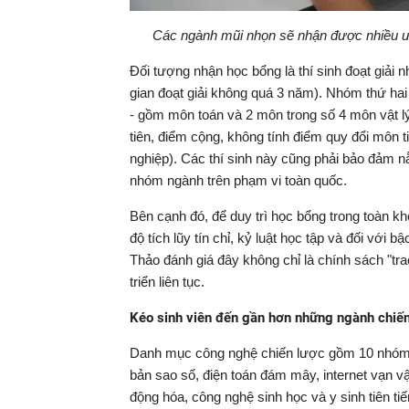
Các ngành mũi nhọn sẽ nhận được nhiều ư
Đối tượng nhận học bổng là thí sinh đoạt giải nh
gian đoạt giải không quá 3 năm). Nhóm thứ hai l
- gồm môn toán và 2 môn trong số 4 môn vật lý,
tiên, điểm cộng, không tính điểm quy đổi môn t
nghiệp). Các thí sinh này cũng phải bảo đảm n
nhóm ngành trên phạm vi toàn quốc.
Bên cạnh đó, để duy trì học bổng trong toàn kh
độ tích lũy tín chỉ, kỷ luật học tập và đối với
Thảo đánh giá đây không chỉ là chính sách "tr
triển liên tục.
Kéo sinh viên đến gần hơn những ngành chiế
Danh mục công nghệ chiến lược gồm 10 nhóm côn
bản sao số, điện toán đám mây, internet vạn vậ
động hóa, công nghệ sinh học và y sinh tiên tiế