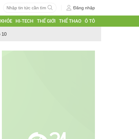
Đăng nhập
 KHỎE
HI-TECH
THẾ GIỚI
THỂ THAO
Ô TÔ
p 10