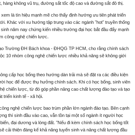
t, hàng không vũ trụ, đường sắt tốc độ cao và đường sắt đô thị.
xem là tín hiệu mạnh mẽ cho thấy định hướng ưu tiên phát triển
tới. Khác với xu hướng tập trung vào các ngành "hot" truyền thống
n sinh năm nay chứng kiến nhiều trường đại học bắt đầu đẩy mạnh
m công nghệ chiến lược.
tạo Trường ĐH Bách khoa - ĐHQG TP HCM, cho rằng chính sách
uộc 10 nhóm công nghệ chiến lược nhiều khả năng sẽ không giới
ng cấp học bổng theo hướng dàn trải mà sẽ đặt ra các điều kiện
ời học để được thụ hưởng chính sách. Khi có học bổng, sinh viên
ệ chiến lược, từ đó góp phần nâng cao chất lượng đào tạo và tạo
riển kinh tế - xã hội.
ng nghệ chiến lược bao trùm phần lớn ngành đào tạo. Bên cạnh
ng thí sinh đầu vào cao, vẫn tồn tại một số ngành ít người học
 biển, đại dương và lòng đất. "Nếu đi kèm chính sách học bổng tốt
sẽ cải thiện đáng kể khả năng tuyển sinh và nâng chất lượng đầu