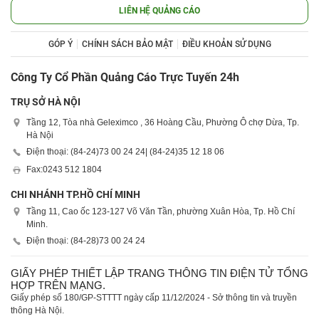
LIÊN HỆ QUẢNG CÁO
GÓP Ý
CHÍNH SÁCH BẢO MẬT
ĐIỀU KHOẢN SỬ DỤNG
Công Ty Cổ Phần Quảng Cáo Trực Tuyến 24h
TRỤ SỞ HÀ NỘI
Tầng 12, Tòa nhà Geleximco , 36 Hoàng Cầu, Phường Ô chợ Dừa, Tp.
Hà Nội
Điện thoại: (84-24)
73 00 24 24
| (84-24)
35 12 18 06
Fax:
0243 512 1804
CHI NHÁNH TP.HỒ CHÍ MINH
Tầng 11, Cao ốc 123-127 Võ Văn Tần, phường Xuân Hòa, Tp. Hồ Chí
Minh.
Điện thoại: (84-28)
73 00 24 24
GIẤY PHÉP THIẾT LẬP TRANG THÔNG TIN ĐIỆN TỬ TỔNG
HỢP TRÊN MẠNG.
Giấy phép số 180/GP-STTTT ngày cấp 11/12/2024 - Sở thông tin và truyền
thông Hà Nội.