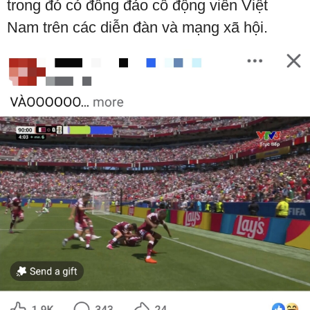
trong đó có đông đảo cổ động viên Việt
Nam trên các diễn đàn và mạng xã hội.