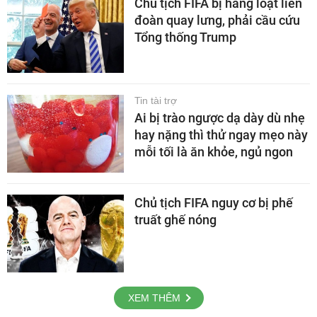
Chủ tịch FIFA bị hàng loạt liên
đoàn quay lưng, phải cầu cứu
Tổng thống Trump
Tin tài trợ
Ai bị trào ngược dạ dày dù nhẹ
hay nặng thì thử ngay mẹo này
mỗi tối là ăn khỏe, ngủ ngon
Chủ tịch FIFA nguy cơ bị phế
truất ghế nóng
XEM THÊM