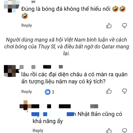
Người dùng mạng xã hội Việt Nam bình luận về cách
chơi bóng của Thụy Sĩ, và điều bất ngờ do Qatar mang
lại.