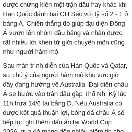
được chứng kiến một trận đấu hay khác khi
Hàn Quốc đánh bại CH Séc với tỷ số 2 - 1 ở
bảng A. Chiến thắng đó giúp đại diện Đông
Á vươn lên nhóm đầu bảng và nhận được
rất nhiều lời khen từ giới chuyên môn cũng
như người hâm mộ.
Sau màn trình diễn của Hàn Quốc và Qatar,
sự chú ý của người hâm mộ khu vực giờ
đây đang hướng về Australia. Đại diện châu
Á sẽ bước vào trận đấu gặp Thổ Nhĩ Kỳ lúc
11h trưa 14/6 tại bảng D. Nếu Australia có
được kết quả thuận lợi, bóng đá châu Á sẽ
tiếp tục ghi thêm dấu ấn tại World Cup
2026, qua đó mang đến nhiều niềm tin cho