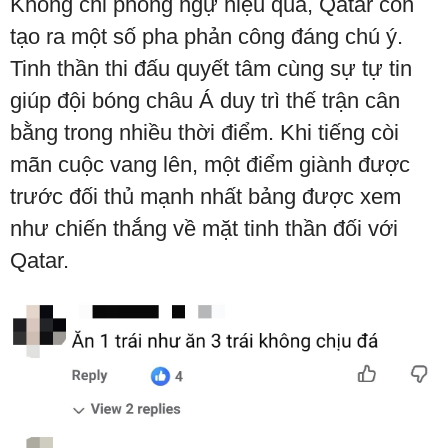
Không chỉ phòng ngự hiệu quả, Qatar còn
tạo ra một số pha phản công đáng chú ý.
Tinh thần thi đấu quyết tâm cùng sự tự tin
giúp đội bóng châu Á duy trì thế trận cân
bằng trong nhiều thời điểm. Khi tiếng còi
mãn cuộc vang lên, một điểm giành được
trước đối thủ mạnh nhất bảng được xem
như chiến thắng về mặt tinh thần đối với
Qatar.