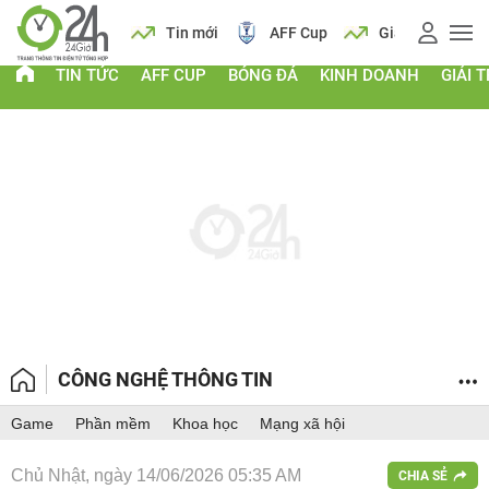
 vàng
Lịch
Tin mới
AFF Cup
Giá vàng
TIN TỨC
AFF CUP
BÓNG ĐÁ
KINH DOANH
GIẢI T
CÔNG NGHỆ THÔNG TIN
Game
Phần mềm
Khoa học
Mạng xã hội
Chủ Nhật, ngày 14/06/2026 05:35 AM
CHIA SẺ