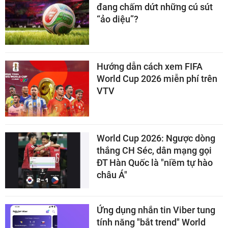
đang chấm dứt những cú sút
“ảo diệu”?
Hướng dẫn cách xem FIFA
World Cup 2026 miễn phí trên
VTV
World Cup 2026: Ngược dòng
thắng CH Séc, dân mạng gọi
ĐT Hàn Quốc là "niềm tự hào
châu Á"
Ứng dụng nhắn tin Viber tung
tính năng "bắt trend" World