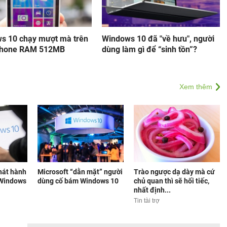
s 10 chạy mượt mà trên
Windows 10 đã "về hưu", người
phone RAM 512MB
dùng làm gì để “sinh tồn”?
Xem thêm
phát hành
Microsoft “dằn mặt” người
Trào ngược dạ dày mà cứ
 Windows
dùng cố bám Windows 10
chủ quan thì sẽ hối tiếc,
nhất định...
Tin tài trợ