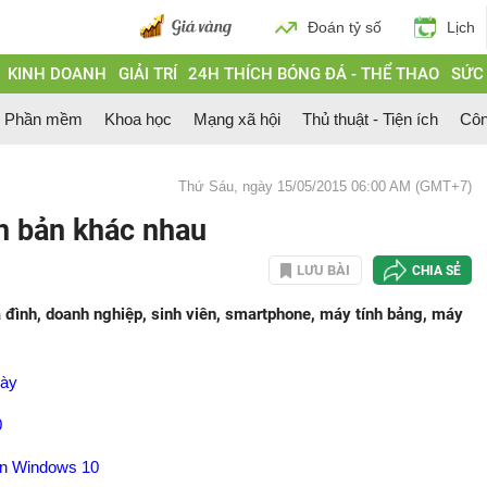
Đoán tỷ số
Lịch
KINH DOANH
GIẢI TRÍ
24H THÍCH BÓNG ĐÁ - THỂ THAO
SỨC
Phần mềm
Khoa học
Mạng xã hội
Thủ thuật - Tiện ích
Côn
Thứ Sáu, ngày 15/05/2015 06:00 AM (GMT+7)
n bản khác nhau
LƯU BÀI
CHIA SẺ
 đình, doanh nghiệp, sinh viên, smartphone, máy tính bảng, máy
này
0
ên Windows 10