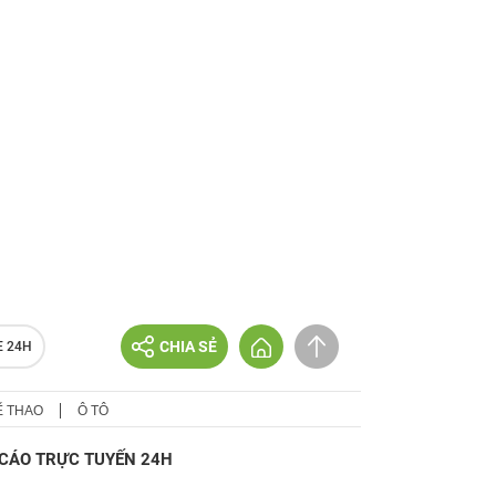
CHIA SẺ
E 24H
Ể THAO
Ô TÔ
CÁO TRỰC TUYẾN 24H