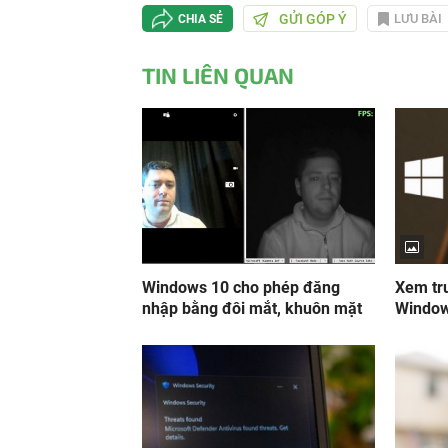
GỬI GÓP Ý
LƯU BÀI
CHIA SẺ
TIN LIÊN QUAN
Windows 10 cho phép đăng
Xem tr
nhập bằng đôi mắt, khuôn mặt
Window