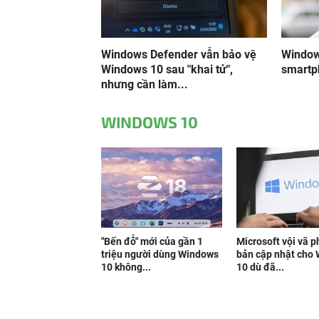
Windows Defender vẫn bảo vệ
Window
Windows 10 sau "khai tử",
smart
nhưng cần làm...
WINDOWS 10
"Bến đỗ" mới của gần 1
Microsoft vội vã 
triệu người dùng Windows
bản cập nhật cho
10 không...
10 dù đã...