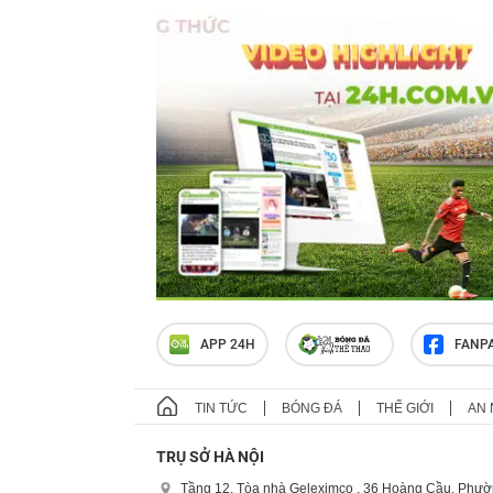
APP 24H
FANP
TIN TỨC
BÓNG ĐÁ
THẾ GIỚI
AN 
TRỤ SỞ HÀ NỘI
Tầng 12, Tòa nhà Geleximco , 36 Hoàng Cầu, Phườ