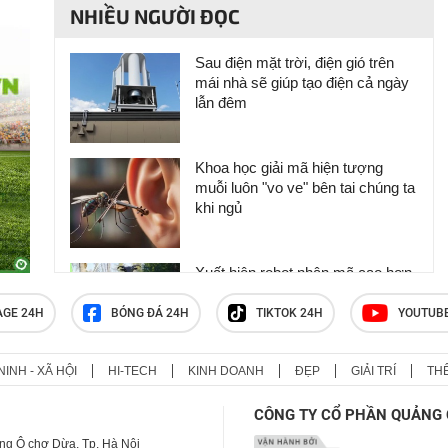
NHIỀU NGƯỜI ĐỌC
Sau điện mặt trời, điện gió trên
mái nhà sẽ giúp tạo điện cả ngày
lẫn đêm
Khoa học giải mã hiện tượng
muỗi luôn "vo ve" bên tai chúng ta
khi ngủ
Xuất hiện robot nhân mã cao hơn
2 mét, mang cưa máy chuyên
cứu hộ
AGE 24H
BÓNG ĐÁ 24H
TIKTOK 24H
YOUTUB
NINH - XÃ HỘI
HI-TECH
KINH DOANH
ĐẸP
GIẢI TRÍ
TH
Xôn xao clip robot "tung cước" tấn
công nhân viên văn phòng ngay
CÔNG TY CỔ PHẦN QUẢNG 
trong ngày đầu đi làm
ng Ô chợ Dừa, Tp. Hà Nội