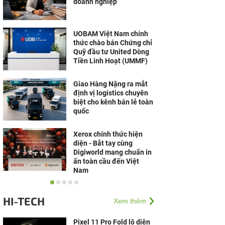
doanh nghiệp
UOBAM Việt Nam chính
thức chào bán Chứng chỉ
Quỹ đầu tư United Dòng
Tiền Linh Hoạt (UMMF)
Giao Hàng Nặng ra mắt
định vị logistics chuyên
biệt cho kênh bán lẻ toàn
quốc
Xerox chính thức hiện
diện - Bắt tay cùng
Digiworld mang chuẩn in
ấn toàn cầu đến Việt
Nam
Cộng đồng Võ Lâm
nguyên bản mong chờ Võ
HI-TECH
Xem thêm
Lâm Tình Kiếm 3D
Alphatest
Pixel 11 Pro Fold lộ diện