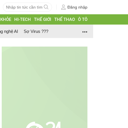
Đăng nhập
 KHỎE
HI-TECH
THẾ GIỚI
THỂ THAO
Ô TÔ
g nghệ AI
Sợ Virus ???