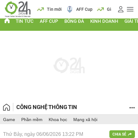
 vàng
Lịch
Tin mới
AFF Cup
Giá vàng
TIN TỨC
AFF CUP
BÓNG ĐÁ
KINH DOANH
GIẢI T
CÔNG NGHỆ THÔNG TIN
Game
Phần mềm
Khoa học
Mạng xã hội
Thứ Bảy, ngày 06/06/2026 13:22 PM
CHIA SẺ