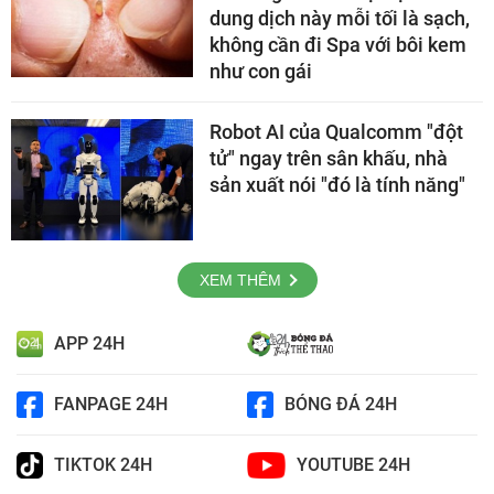
dung dịch này mỗi tối là sạch,
không cần đi Spa với bôi kem
như con gái
Robot AI của Qualcomm "đột
tử" ngay trên sân khấu, nhà
sản xuất nói "đó là tính năng"
XEM THÊM
APP 24H
FANPAGE 24H
BÓNG ĐÁ 24H
TIKTOK 24H
YOUTUBE 24H