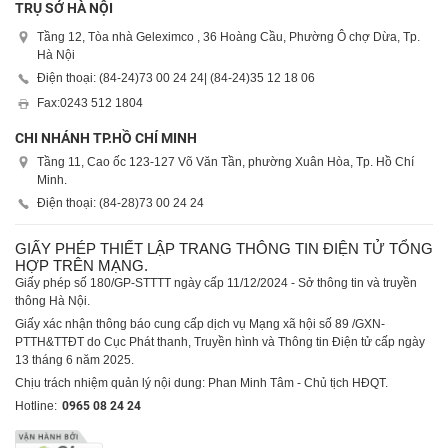
TRỤ SỞ HÀ NỘI
Tầng 12, Tòa nhà Geleximco , 36 Hoàng Cầu, Phường Ô chợ Dừa, Tp.
Hà Nội
Điện thoại: (84-24)
73 00 24 24
| (84-24)
35 12 18 06
Fax:
0243 512 1804
CHI NHÁNH TP.HỒ CHÍ MINH
Tầng 11, Cao ốc 123-127 Võ Văn Tần, phường Xuân Hòa, Tp. Hồ Chí
Minh.
Điện thoại: (84-28)
73 00 24 24
GIẤY PHÉP THIẾT LẬP TRANG THÔNG TIN ĐIỆN TỬ TỔNG
HỢP TRÊN MẠNG.
Giấy phép số 180/GP-STTTT ngày cấp 11/12/2024 - Sở thông tin và truyền
thông Hà Nội.
Giấy xác nhận thông báo cung cấp dịch vụ Mạng xã hội số 89 /GXN-
PTTH&TTĐT do Cục Phát thanh, Truyền hình và Thông tin Điện tử cấp ngày
13 tháng 6 năm 2025.
Chịu trách nhiệm quản lý nội dung: Phan Minh Tâm - Chủ tịch HĐQT.
Hotline:
0965 08 24 24