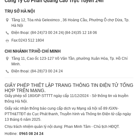
Công Ty Cổ Phần Quảng Cáo Trực Tuyến 24h
TRỤ SỞ HÀ NỘI
Tầng 12, Tòa nhà Geleximco , 36 Hoàng Cầu, Phường Ô chợ Dừa, Tp.
Hà Nội
Điện thoại: (84-24)
73 00 24 24
| (84-24)
35 12 18 06
Fax:
0243 512 1804
CHI NHÁNH TP.HỒ CHÍ MINH
Tầng 11, Cao ốc 123-127 Võ Văn Tần, phường Xuân Hòa, Tp. Hồ Chí
Minh.
Điện thoại: (84-28)
73 00 24 24
GIẤY PHÉP THIẾT LẬP TRANG THÔNG TIN ĐIỆN TỬ TỔNG
HỢP TRÊN MẠNG.
Giấy phép số 180/GP-STTTT ngày cấp 11/12/2024 - Sở thông tin và truyền
thông Hà Nội.
Giấy xác nhận thông báo cung cấp dịch vụ Mạng xã hội số 89 /GXN-
PTTH&TTĐT do Cục Phát thanh, Truyền hình và Thông tin Điện tử cấp ngày
13 tháng 6 năm 2025.
Chịu trách nhiệm quản lý nội dung: Phan Minh Tâm - Chủ tịch HĐQT.
Hotline:
0965 08 24 24