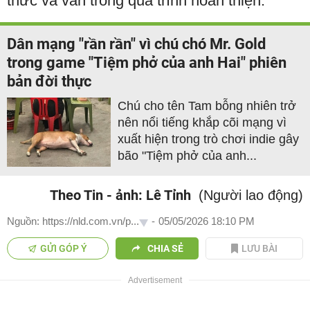
thức và vẫn trong quá trình hoàn thiện.
Dân mạng "rần rần" vì chú chó Mr. Gold
trong game "Tiệm phở của anh Hai" phiên
bản đời thực
Chú cho tên Tam bỗng nhiên trở
nên nổi tiếng khắp cõi mạng vì
xuất hiện trong trò chơi indie gây
bão "Tiệm phở của anh...
Theo Tin - ảnh: Lê Tỉnh
(Người lao động)
Nguồn: https://nld.com.vn/p...
-
05/05/2026 18:10 PM
GỬI GÓP Ý
CHIA SẺ
LƯU BÀI