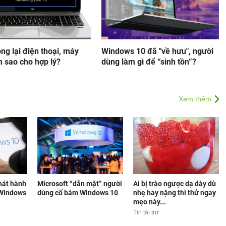
ng lại điện thoại, máy
Windows 10 đã "về hưu", người
m sao cho hợp lý?
dùng làm gì để “sinh tồn”?
Xem thêm
phát hành
Microsoft “dằn mặt” người
Ai bị trào ngược dạ dày dù
 Windows
dùng cố bám Windows 10
nhẹ hay nặng thì thử ngay
mẹo này...
Tin tài trợ