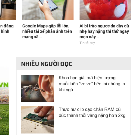
ọn đăng
Google Maps gặp lỗi lớn,
Ai bị trào ngược dạ dày dù
 hình
nhiều tài xế phản ánh trên
nhẹ hay nặng thì thử ngay
mạng xã...
mẹo này...
Tin tài trợ
NHIỀU NGƯỜI ĐỌC
Khoa học giải mã hiện tượng
muỗi luôn "vo ve" bên tai chúng ta
khi ngủ
Thực hư clip cạo chân RAM cũ
đúc thành thỏi vàng nặng hơn 2kg