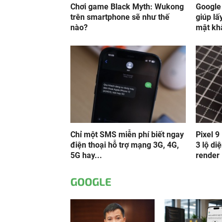
Chơi game Black Myth: Wukong
Google
trên smartphone sẽ như thế
giúp lấ
nào?
mật kh
Chỉ một SMS miễn phí biết ngay
Pixel 9
điện thoại hỗ trợ mạng 3G, 4G,
3 lộ di
5G hay...
render
GOOGLE