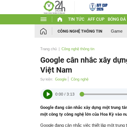
TIN TỨC
AFF CUP
BÓNG ĐÁ
Game
CÔNG NGHỆ THÔNG TIN
Trang chủ
Công nghệ thông tin
Google cân nhắc xây dựng
Việt Nam
Google
Công nghệ
Sự kiện:
0:00
/
3:13
Google đang cân nhắc xây dựng một trung tâm 
một công ty công nghệ lớn của Hoa Kỳ vào nư
Google đang cân nhắc việc thiết lập một trung