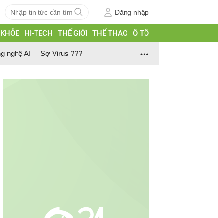
Đăng nhập
 KHỎE
HI-TECH
THẾ GIỚI
THỂ THAO
Ô TÔ
g nghệ AI
Sợ Virus ???