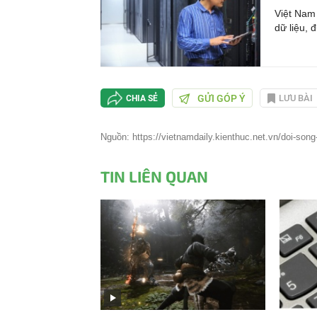
Việt Nam 
dữ liệu, 
GỬI GÓP Ý
LƯU BÀI
CHIA SẺ
Nguồn: https://vietnamdaily.kienthuc.net.vn/doi-son
TIN LIÊN QUAN