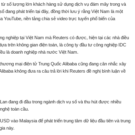
hát từ số lượng lớn khách hàng sử dụng dịch vụ đám mây trong và
ố đang phát triển tại đây, đồng thời lưu ý rằng Việt Nam là một
ủa YouTube, nền tảng chia sẻ video trực tuyến phổ biến của
ng nghiệp tại Việt Nam mà Reuters có được, hiện tại các nhà điều
dựa trên không gian điện toán, là công ty đầu tư công nghiệp IDC
đều là doanh nghiệp nhà nước Việt Nam.
y thương mại điện tử Trung Quốc Alibaba cũng đang cân nhắc xây
Alibaba không đưa ra câu trả lời khi Reuters đề nghị bình luận về
Lan đang đi đầu trong ngành dịch vụ số và thu hút được nhiều
 nghệ toàn cầu.
 USD vào Malaysia để phát triển trung tâm dữ liệu đầu tiên và trung
gia này.