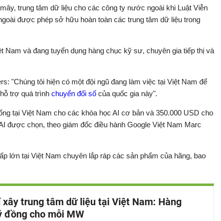
ây, trung tâm dữ liệu cho các công ty nước ngoài khi Luật Viễn
goài được phép sở hữu hoàn toàn các trung tâm dữ liệu trong
t Nam và đang tuyển dụng hàng chục kỹ sư, chuyên gia tiếp thị và
s: "Chúng tôi hiện có một đội ngũ đang làm việc tại Việt Nam để
hỗ trợ quá trình
chuyển đổi số
của quốc gia này".
ổng tại Việt Nam cho các khóa học AI cơ bản và 350.000 USD cho
 AI được chọn, theo giám đốc điều hành Google Việt Nam Marc
ấp lớn tại Việt Nam chuyên lắp ráp các sản phẩm của hãng, bao
í xây trung tâm dữ liệu tại Việt Nam: Hàng
ỷ đồng cho mỗi MW