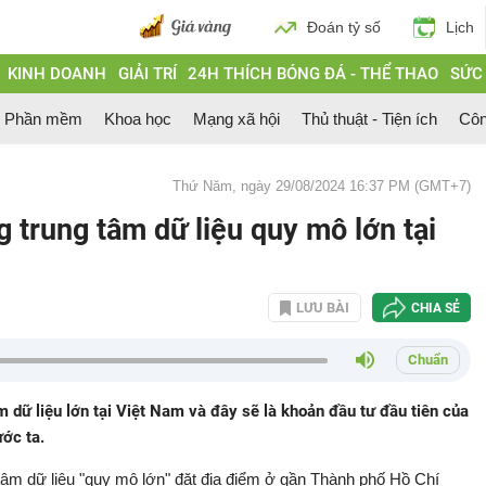
Đoán tỷ số
Lịch
KINH DOANH
GIẢI TRÍ
24H THÍCH BÓNG ĐÁ - THỂ THAO
SỨC
Phần mềm
Khoa học
Mạng xã hội
Thủ thuật - Tiện ích
Côn
Thứ Năm, ngày 29/08/2024 16:37 PM (GMT+7)
 trung tâm dữ liệu quy mô lớn tại
LƯU BÀI
CHIA SẺ
Chuẩn
dữ liệu lớn tại Việt Nam và đây sẽ là khoản đầu tư đầu tiên của
ớc ta.
 tâm dữ liệu "quy mô lớn" đặt địa điểm ở gần Thành phố Hồ Chí