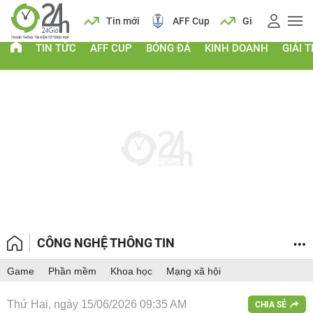
 vàng
Lịch
Tin mới
AFF Cup
Giá vàng
TIN TỨC
AFF CUP
BÓNG ĐÁ
KINH DOANH
GIẢI T
CÔNG NGHỆ THÔNG TIN
Game
Phần mềm
Khoa học
Mạng xã hội
Thứ Hai, ngày 15/06/2026 09:35 AM
CHIA SẺ