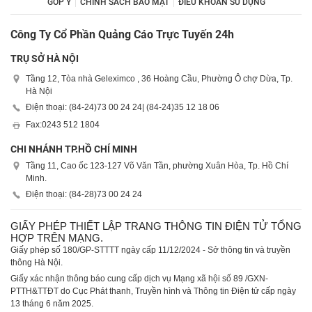
GÓP Ý
CHÍNH SÁCH BẢO MẬT
ĐIỀU KHOẢN SỬ DỤNG
Công Ty Cổ Phần Quảng Cáo Trực Tuyến 24h
TRỤ SỞ HÀ NỘI
Tầng 12, Tòa nhà Geleximco , 36 Hoàng Cầu, Phường Ô chợ Dừa, Tp.
Hà Nội
Điện thoại: (84-24)
73 00 24 24
| (84-24)
35 12 18 06
Fax:
0243 512 1804
CHI NHÁNH TP.HỒ CHÍ MINH
Tầng 11, Cao ốc 123-127 Võ Văn Tần, phường Xuân Hòa, Tp. Hồ Chí
Minh.
Điện thoại: (84-28)
73 00 24 24
GIẤY PHÉP THIẾT LẬP TRANG THÔNG TIN ĐIỆN TỬ TỔNG
HỢP TRÊN MẠNG.
Giấy phép số 180/GP-STTTT ngày cấp 11/12/2024 - Sở thông tin và truyền
thông Hà Nội.
Giấy xác nhận thông báo cung cấp dịch vụ Mạng xã hội số 89 /GXN-
PTTH&TTĐT do Cục Phát thanh, Truyền hình và Thông tin Điện tử cấp ngày
13 tháng 6 năm 2025.