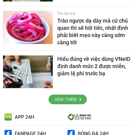
Tin tài trợ
Trào ngược dạ dày mà cứ chủ
quan thì sẽ hối tiếc, nhất định
phải biết mẹo này càng sớm
càng tốt
Hiểu đúng về việc dùng VNeID
định danh mức 2 được miễn,
giảm lệ phí trước bạ
XEM THÊM
APP 24H
FANPAGE 24H
BÓNG ĐÁ 24H