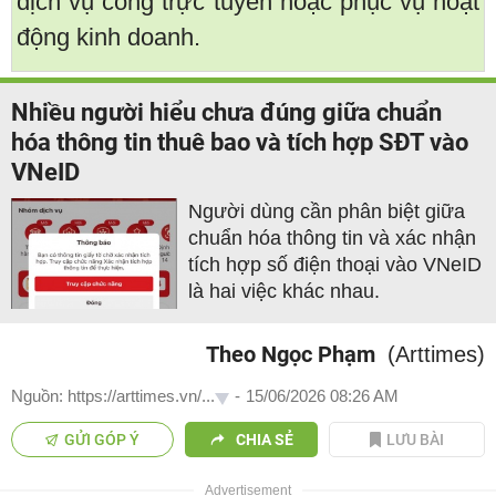
dịch vụ công trực tuyến hoặc phục vụ hoạt
động kinh doanh.
Nhiều người hiểu chưa đúng giữa chuẩn
hóa thông tin thuê bao và tích hợp SĐT vào
VNeID
Người dùng cần phân biệt giữa
chuẩn hóa thông tin và xác nhận
tích hợp số điện thoại vào VNeID
là hai việc khác nhau.
Theo Ngọc Phạm
(Arttimes)
Nguồn: https://arttimes.vn/...
-
15/06/2026 08:26 AM
GỬI GÓP Ý
CHIA SẺ
LƯU BÀI